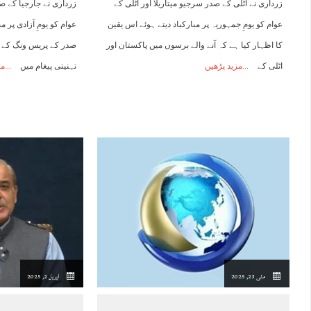
زرداری نے اٹلی کے صدر سرجیو میتاریلا اور اٹلی کے
زرداری نے جارجیا کے ص
عوام کو یومِ جمہوریہ پر مبارکباد دیتے ہوئے اس یقین
عوام کو یومِ آزادی پر م
کا اظہار کیا ہے کہ آنے والے برسوں میں پاکستان اور
صدر کے پریس ونگ کے م
اٹلی کے
مزید پڑھیں
تہنیتی پیغام میں
مز
مئی 23, 2025
اپریل 2, 2025