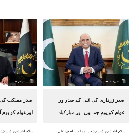
جون 2, 2026
مئی 26, 2026
صدر زرداری کی اٹلی کے صدر ور
صدر مملکت کی ج
عوام کو یومِ جمہوریہ پر مبارکباد
اورعوام کو یوم آ
اسلام آباد (نیوز ڈیسک)صدر مملکت آصف علی
اسلام آباد (نیوز ڈیس