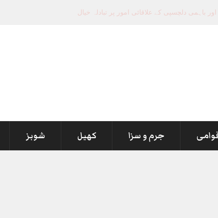
قوامی
جرم و سزا
کھیل
شوبز