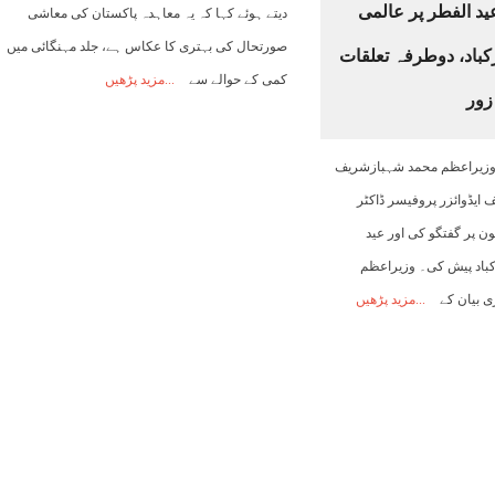
د الفطر پر عالمی
دیتے ہوئے کہا کہ یہ معاہدہ پاکستان کی معاشی
صورتحال کی بہتری کا عکاس ہے، جلد مہنگائی میں
کباد، دوطرفہ تعلقات
کمی کے حوالے سے
مزید پڑھیں
زور
ٹر)وزیراعظم محمد شہبازشریف
 ایڈوائزر پروفیسر ڈاکٹر
ن پر گفتگو کی اور عید
رکباد پیش کی۔ وزیراعظم
 بیان کے
مزید پڑھیں