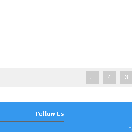
←
4
3
Follow Us
T