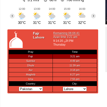
12:00
13:00
14:00
15:00
16:00
17:00
‹
›
30°C
31°C
31°C
31°C
32°C
32°C