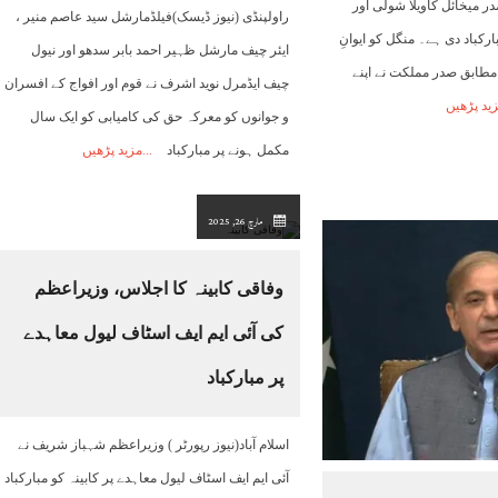
در میخائل کاویلا شولی اور
راولپنڈی (نیوز ڈیسک)فیلڈمارشل سید عاصم منیر ،
بارکباد دی ہے۔ منگل کو ایوانِ
ایئر چیف مارشل ظہیر احمد بابر سدھو اور نیول
طابق صدر مملکت نے اپنے
چیف ایڈمرل نوید اشرف نے قوم اور افواج کے افسران
ید پڑھیں
و جوانوں کو معرکہ حق کی کامیابی کو ایک سال
مکمل ہونے پر مبارکباد
مزید پڑھیں
مارچ 26, 2025
وفاقی کابینہ کا اجلاس، وزیراعظم
کی آئی ایم ایف اسٹاف لیول معاہدے
پر مبارکباد
اسلام آباد(نیوز رپورٹر ) وزیراعظم شہباز شریف نے
آئی ایم ایف اسٹاف لیول معاہدے پر کابینہ کو مبارکباد