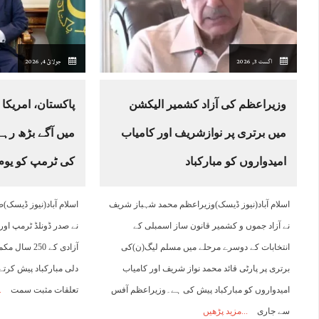
01:00
02:00
03:00
04:00
05:00
06:00
07:00
0
اگست 3, 2026
جولائ 4, 2026
26°C
25°C
25°C
24°C
24°C
23°C
24°C
2
وزیراعظم کی آزاد کشمیر الیکشن
پاکستان، امریک
میں برتری پر نوازشریف اور کامیاب
میں آگے بڑھ رہ
امیدواروں کو مبارکباد
کی ٹرمپ کو یوم آ
اسلام آباد(نیوز ڈیسک)وزیراعظم محمد شہباز شریف
اسلام آباد(نیوز ڈیسک
نے آزاد جموں و کشمیر قانون ساز اسمبلی کے
نے صدر ڈونلڈ ٹرمپ اور
انتخابات کے دوسرے مرحلے میں مسلم لیگ(ن)کی
آزادی کے 250
برتری پر پارٹی قائد محمد نواز شریف اور کامیاب
دلی مبارکباد پیش کرتے
امیدواروں کو مبارکباد پیش کی ہے۔وزیراعظم آفس
تعلقات مثبت سمت
سے جاری
مزید پڑھیں