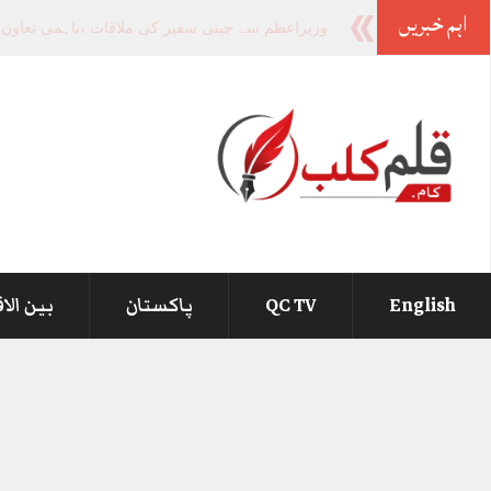
اہم خبریں
صوبوں
_
English
QC TV
پاکستان
بین الا