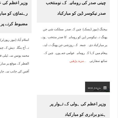
چینی صدر کی رومانیہ کے نومنتخب
وزیر اعظم کی عی
صدر نیکوسر ڈین کو مبارکباد
رہنماﺅں کو مبار
مضبوط کرنے پر 
بیجنگ (نیوز ڈیسک) چین کے صدر مملکت شی جن
پھنگ نے نیکوسر ڈین کو رومانیہ کا صدر منتخب ہونے
اسلام آباد (نیوز رپور
پر مبارکباد دی۔ جمعہ کے روزشی جن پھنگ نے اپنے
نے آج بنگلہ دیش کے چیف
پیغام میں کہا کہ رومانیہ عوامی جمہوریہ چین کے
محمد یونس سے ٹیلی فو
ساتھ سفارتی
مزید پڑھیں
الفطر کے موقع پر مبا
آفس کی جانب سے جاری
مارچ 14, 2025
وزیر اعظم کی ہولی کے تہوار پر
ہندو برادری کو مبارکباد