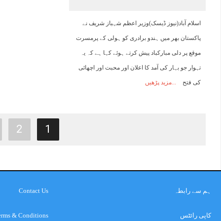
اسلام آباد(نیوز ڈیسک)وزیر اعظم شہباز شریف نے
پاکستان بھر میں ہندو برادری کو ہولی کے پرمسرت
موقع پر دلی مبارکباد پیش کرتے ہوئے کہا ہے کہ یہ
تہوار جو بہار کی آمد کا اعلان اور محبت اور اچھائی
کی فتح
مزید پڑھیں
2
1
ہم سے رابطہ
Contact Us
کاپی رائٹس
erms & Conditions