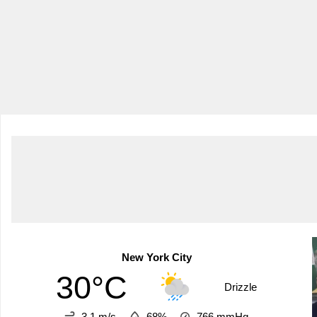
New York City
30°C
Drizzle
3.1 m/s
68%
766
mmHg