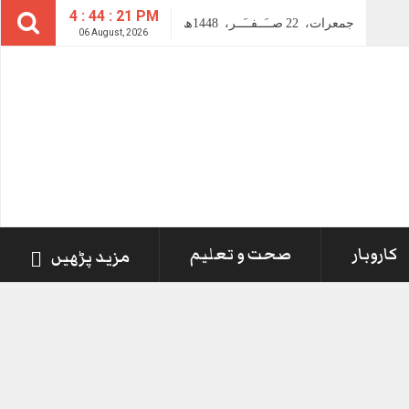
4 : 44 : 22 PM
جمعرات،
22
صــَــفــَــر،
1448ھ
06 August, 2026
کاروبار
صحت و تعلیم
مزید پڑھیں