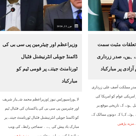
18:00
19:00
20:00
21:00
22:00
23:00
00:00
جون 11, 2026
31°C
31°C
29°C
29°C
27°C
26°C
26°C
ا تعلقات مثبت سمت
وزیراعظم اور چیئرمین پی سی بی کی
ے ہیں، صدر زرداری
ڈائمنڈ جوبلی انٹرنیشنل فٹبال
زادی پر مبارکباد
ٹورنامنٹ جیتنے پر قومی ٹیم کو
مبارکباد
)صدرِ مملکت آصف علی زرداری
 امریکی عوام کو امریکا کی
لاہور(سپورٹس نیوز )وزیراعظم محمد شہباز شریف
 سال مکمل ہونے کے تاریخی موقع پر
اور چئیرمین پی سی بی کی پاکستان کی فٹبال ٹیم
 ہوئے کہا کہ دونوں ممالک کے
کو ڈائمنڈ جوبلی انٹرنیشنل فٹبال ٹورنامنٹ جیتنے پر
مزید پڑھیں
مبارک باد پیش کی ہے ۔ سماجی رابطے کی ویب
سائٹ ایکس پر اپنے پیغام میں
مزید پڑھیں