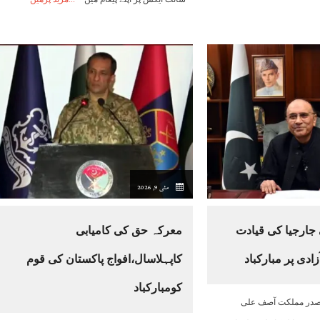
مئی 9, 2026
ارجیا کی قیادت
معرکہ حق کی کامیابی
زادی پر مبارکباد
کاپہلاسال،افواج پاکستان کی قوم
کومبارکباد
ک)صدر مملکت آصف علی