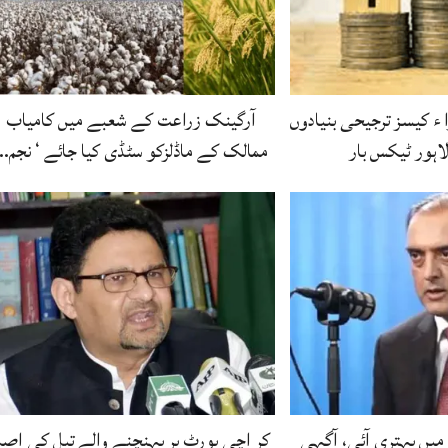
وا ء کیسز ترجیحی بنیادوں
آرگینک زراعت کے شعبے میں کامیاب
 لاہور ٹیکس بار
ممالک کے ماڈلزکو سٹڈی کیا جائے ‘ نجم…
 میں بہتری آئی، آگہی
کر اچی پورٹ پر پہنچنے والے تیل کی اص