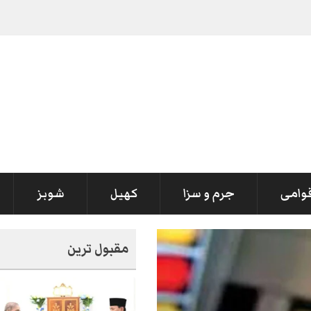
بارکباد
قوامی
جرم و سزا
کھیل
شوبز
مقبول ترین