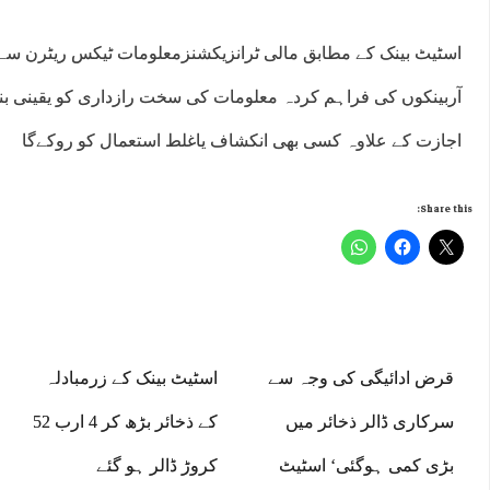
اسٹیٹ بینک کے مطابق مالی ٹرانزیکشنزمعلومات ٹیکس ریٹرن سے
آربینکوں کی فراہم کردہ معلومات کی سخت رازداری کو یقینی بنائ
اجازت کے علاوہ کسی بھی انکشاف یاغلط استعمال کو روکےگا
Share this:
قرض ادائیگی کی وجہ سے
اسٹیٹ بینک کے زرمبادلہ
سرکاری ڈالر ذخائر میں
کے ذخائر بڑھ کر 4 ارب 52
بڑی کمی ہوگئی‘ اسٹیٹ
کروڑ ڈالر ہو گئے