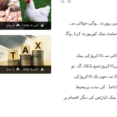
کشن رپورٹ ہوگی،جولائی سے
اگست 9, 2026
2 مناظر
سٹیٹ بینک کورپورٹ کرناہوگا۔
6ماہ کے د وران10کروڑکی مالی ٹرانزیکشن “ریڈار”پرآگئی،یکم جولائی سے10کروڑکی بینک
ٹرانزیکشن رپورٹ ہوگی،جولائی سےدسمبرتک اگرکسی اکاونٹ میں10کروڑجمع یانکالےگئے تو
اگست 9, 2026
2 مناظر
اسٹیٹ بینک کو رپورٹ کرناہوگا۔سٹیٹ بینک کے مطابق جنوری2027 سےجون تک 10کروڑکی
ٹرانزیکشن کورپورٹ کیاجائے،رپورٹنگ کادورانیہ سال میں 2مرتبہ 6,6ماہ کی مدت پرمحیط
ینک ڈپازٹس کی دیگر اقسام پر