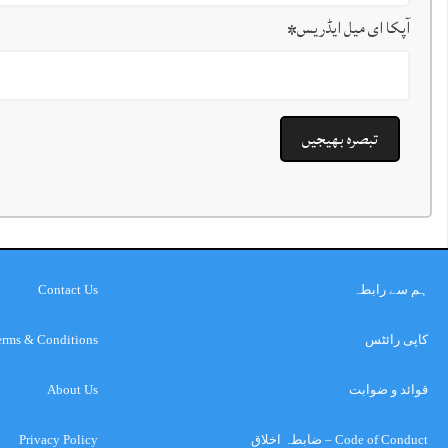
آپکا ای میل ایڈریس
*
ہم سے رابطہ
Contact Us
کاپی رائٹس
erms & Conditions
قوائد و ضوابت
About Us
Code of Conduct – ضابطہ اخلاق
Privacy Policy