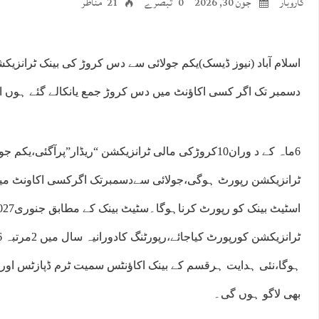
کاروبار
جون 30, 2026
0 تبصرے
21 مناظر
اسلام آباد (نیوز ڈیسک)یکم جولائی سے دس کروڑ کی بینک ٹرانزی
دسمبر تک اگر کسی اکاﺅنٹ میں دس کروڑ جمع یانکالے گئے ہوں ا
ہوگا،نئی ہدایت ہرقسم کے بینک اکاﺅنٹس سمیت ٹرم ڈپازٹس اور ب
بھی لاگو ہوں گی۔