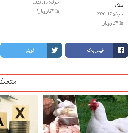
جولائ 15, 2023
بینک
In "کاروبار"
جولائ 17, 2026
In "کاروبار"
فیس بک
ٹویٹر
متعلق