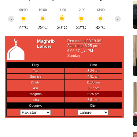
09:00
10:00
11:00
12:00
13:00
14:00
1
‹
›
27°C
29°C
30°C
32°C
32°C
33°C
3