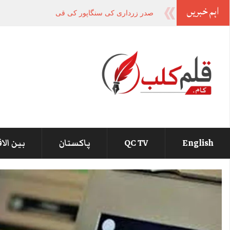
اہم خبریں
صدر زرداری کی سنگاپور کی قیادت کو قومی دن پر م
English
QC TV
پاکستان
بین الا