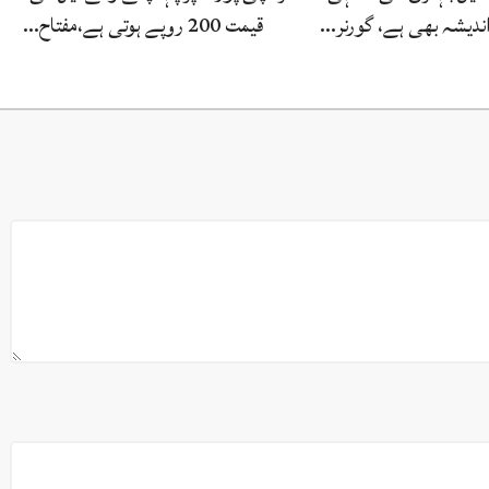
ندیشہ بھی ہے، گورنر…
قیمت 200 روپے ہوتی ہے،مفتاح…