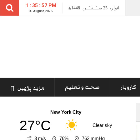
1 : 35 : 58 PM
اتوار،
25
صــَــفــَــر،
1448ھ
09 August, 2026
کاروبار
صحت و تعلیم
مزید پڑھیں
New York City
27°C
Clear sky
3 m/s
76%
762
mmHg