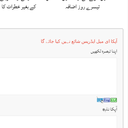
تیسرے روز اضافہ
کے بغیر خطرات کا ا
آپکا ای میل ایڈریس شائع نہیں کیا جائے گا
اپنا تبصرہ لکھیں
آپکا نام
*