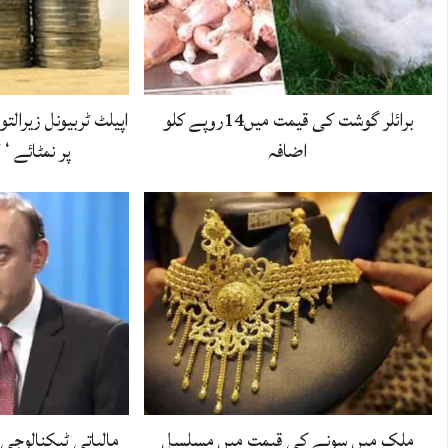
برائلر گوشت کی قیمت میں14روپے کلو
اپیلٹ ٹربیونل زیرالت
اضافہ
پر نمٹائے ‘
ملک میں سونے کی قیمت میں مسلسل
مالیاتی ٹیکنالوجی