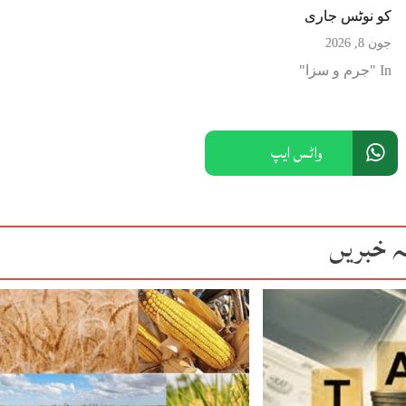
کو نوٹس جاری
جون 8, 2026
In "جرم و سزا"
واٹس ایپ
ہ خبریں