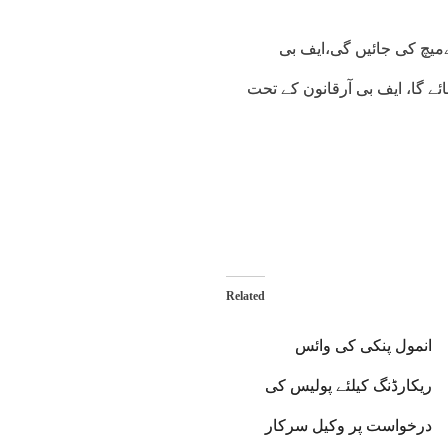
میچ کی جائیں گی،ایف بی
ے گا، ایف بی آرقانون کے تحت
Related
انمول پنکی کی وائس
ریکارڈنگ کیلئے پولیس کی
درخواست پر وکیل سرکار