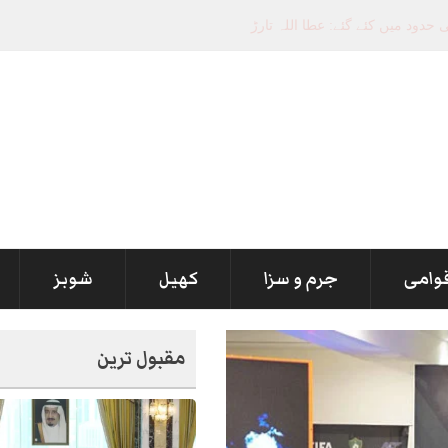
قوامی
جرم و سزا
کھیل
شوبز
مقبول ترین