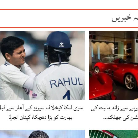
ہ خبریں
ے 8 ارب روپے سے زائد مالیت کی
سری لنکا کیخلاف سیریز کے آغاز سے قبل
یکشن کی جھلک…
بھارت کو بڑا دھچکا، کپتان انجرڈ