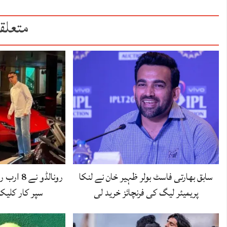
متعلق
سابق بھارتی فاسٹ بولر ظہیر خان نے لنکا
رونالڈو ن
پریمیئر لیگ کی فرنچائز خرید لی
سپر کار کل