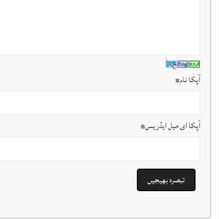
آپکا نام
*
آپکا ای میل ایڈریس
*