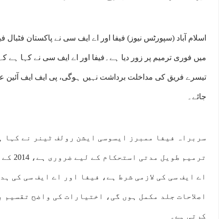
اسلام آباد (سپورٹس نیوز) فیفا اور اے ایف سی نے پاکستان فٹبال ف
میں فوری ترمیم پر زور دیا ہے۔فیفا اور اے ایف سی نے کہا ہے ک
تیسرے فریق کی مداخلت برداشت نہیں ہوگی، پی ایف ایف آئین عا
جائے۔
سربراہ فیفا ممبرز ایسوسی ایشن رولف ٹینر نے کہا ہے
ترمیم طوی
اے ایف سی کی لازمی شرط ہے، فیفا اور اے ایف سی کی ہ
اصلاحات جلد مکمل ہوں گی، اختیارات کی واضح تقسیم 
کرتی ہے۔