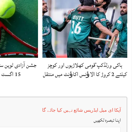
ہاکی ورلڈکپ‘قومی کھلاڑیوں اور کوچز
جشن آزادی ٹوین سٹ
کیلئے 2 کروڑ کا الاﺅنس اکاﺅنٹ میں منتقل
15 اگست سے شروع ہو گا
آپکا ای میل ایڈریس شائع نہیں کیا جائے گا
اپنا تبصرہ لکھیں