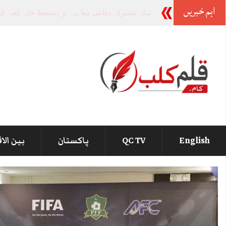
اہم خبریں
وزیراعظم سے کوئی شکایت نہ
_
English
QC TV
پاکستان
بین الا