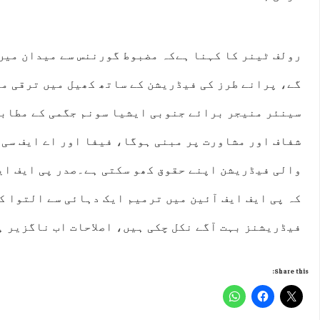
رولف ٹینر کا کہنا ہےکہ مضبوط گورننس سے میدان میں
گے، پرانے طرز کی فیڈریشن کے ساتھ کھیل میں ترقی مم
سینئر منیجر برائے جنوبی ایشیا سونم جگمی کے مطابق
شفاف اور مشاورت پر مبنی ہوگا، فیفا اور اے ایف سی 
والی فیڈریشن اپنے حقوق کھو سکتی ہے۔صدر پی ایف ایف
کہ پی ایف ایف آئین میں ترمیم ایک دہائی سے التوا ک
فیڈریشنز بہت آگے نکل چکی ہیں، اصلاحات اب ناگزیر ہ
Share this: