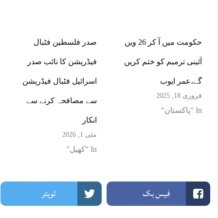
حکومت میں آ کر 26 ویں
صدر فلسطین فٹبال
آئینی ترمیم کو ختم کریں
فیڈریشن کا نائب صدر
گے،عمر ایوب
اسرائیل فٹبال فیڈریشن
فروری 18, 2025
سے مصافحہ کرنے سے
In "پاکستان"
انکار
مئی 1, 2026
In "کھیل"
فیس بک
ٹویٹر