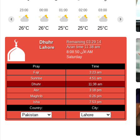
23:00
00:00
01:00
02:00
03:00
04:00
0
‹
›
26°C
26°C
25°C
25°C
25°C
25°C
2