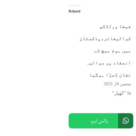
Related
فیفا ورلڈکپ
کوالیفائر،پاکستان
میں ہوم میچ کے
انعقاد پر سوالیہ
نشان کھڑا ہوگیا
ستمبر 24, 2023
In "کھیل"
واٹس ایپ