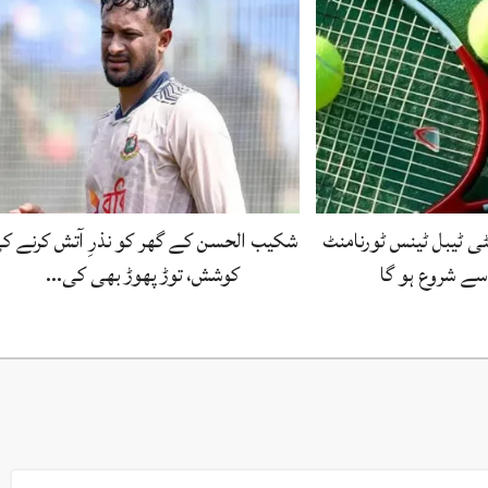
ی ٹیبل ٹینس ٹورنامنٹ
شکیب الحسن کے گھر کو نذرِ آتش کرنے ک
کوشش، توڑ پھوڑ بھی کی…