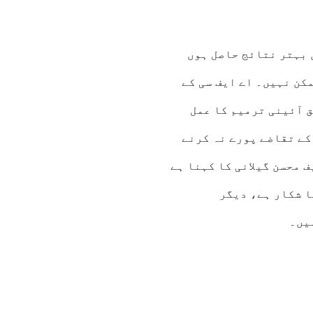
 بہتر نتائج حاصل ہوں
کن نہیں۔ اے ایف سی کے
 آئینی ترمیم کا عمل
کے تقاضے پورے نہ کرنے
 محسن گیلانی کا کہنا ہے
ا شکار ہے، دیگر
یں۔