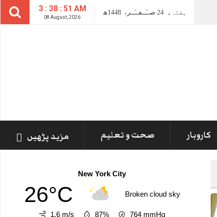
3 : 38 : 52 AM
ہفتہ،
24
صــَــفــَــر،
1448ھ
08 August, 2026
کاروبار
صحت و تعلیم
مزید پڑھیں
New York City
26°C
Broken cloud sky
1.6 m/s
87%
764
mmHg