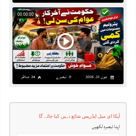
00:00:00
جون 21, 2026
0 تبصرے
24 مناظر
آپکا ای میل ایڈریس شائع نہیں کیا جائے گا
اپنا تبصرہ لکھیں