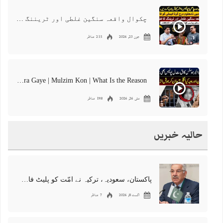
چکوال واقعہ سنگین غلطی اور ٹریننگ کا فقدان ہے
جون 23, 2026
215 مناظر
International Air Hostes Ka Qata** Police Bhe Chakra Gaye | Mulzim Kon | What Is the Reason
مئی 26, 2026
198 مناظر
حالیہ خبریں
پاکستان، سعودیہ، ترکیہ نے امّت کو پلیٹ فارم مہیا کردیا، خواجہ آصف
اگست 8, 2026
7 مناظر