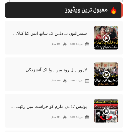
مقبول ترین ویڈیوز
سسرالیوں نے دلہن کے ساتھ ایس کیا کیا؟سن کر ہوش اڑ جائیں گے
جون 21, 2026
269 مناظر
لاہور ہال روڈ میں ہولناک آتشزدگی
جون 21, 2026
260 مناظر
پولیس 17 دن ملزم کو حراست میں رکھنے کے باوجود شواہد نہ ڈھونڈ سکی
جون 21, 2026
221 مناظر