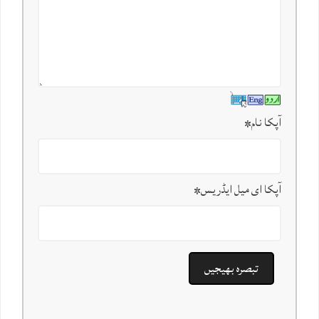
آپکا نام
*
آپکا ای میل ایڈریس
*