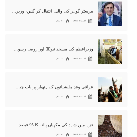
بیرسٹر گوہر کی والدہ انتقال کر گئیں، وزیراعظم کا اظہار تعزیت
اگست 8, 2026
6 مناظر
وزیراعظم کی مسجد نبویۖ اور روضہ رسولۖ پر حاضری، ملکی ترقی کیلئے دعائیں
اگست 8, 2026
7 مناظر
عراقی وفد ملیشیائوں کے ہتھیار پر بات چیت کے لیے تہران پہنچ گیا
اگست 8, 2026
4 مناظر
غزہ میں شہد کی مکھیاں پالنے کا 95 فیصد کاروبار تباہ
اگست 8, 2026
6 مناظر