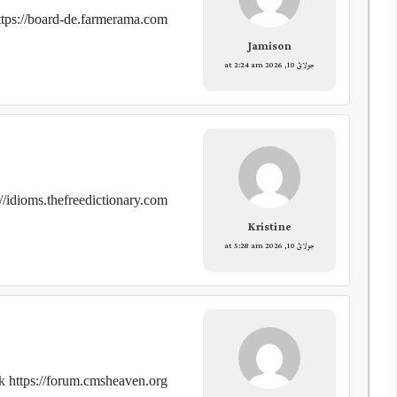
ttps://board-de.farmerama.com/
Jamison
جولائ 10, 2026 at 2:24 am
://idioms.thefreedictionary.com
Kristine
جولائ 10, 2026 at 5:28 am
ik
https://forum.cmsheaven.org/