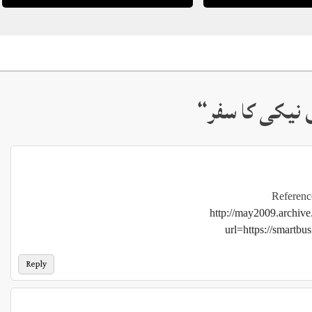
“
Referenc
http://may2009.archiv
url=https://smartbu
Reply