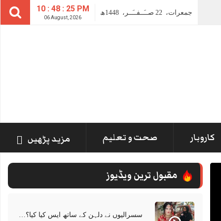
10 : 48 : 26 PM
1448ھ
صــَــفــَــر،
22
جمعرات،
06 August, 2026
کاروبار
صحت و تعلیم
مزید پڑھیں
مقبول ترین ویڈیوز
سسرالیوں نے دلہن کے ساتھ ایس کیا کیا؟سن کر ہوش اڑ جائیں گے