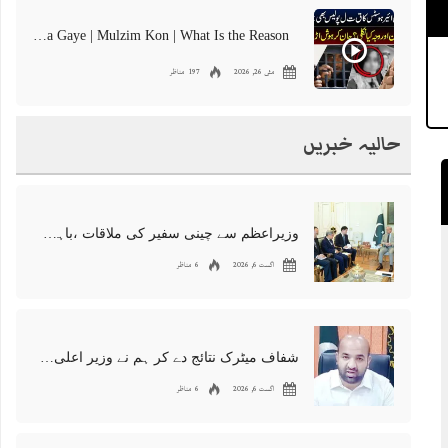
International Air Hostes Ka Qata** Police Bhe Chakra Gaye | Mulzim Kon | What Is the Reason
مئی 26, 2026
197 مناظر
حالیہ خبریں
وزیراعظم سے چینی سفیر کی ملاقات ،باہمی تعاون اور باہمی دلچسپی کے علاقائی امور پر تبادلہ خیال
اگست 6, 2026
6 مناظر
شفاف میٹرک نتائج دے کر ہم نے وزیر اعلی پنجاب کا سر فخر سے بلند کر دیا’وزیر تعلیم پنجاب
اگست 6, 2026
6 مناظر