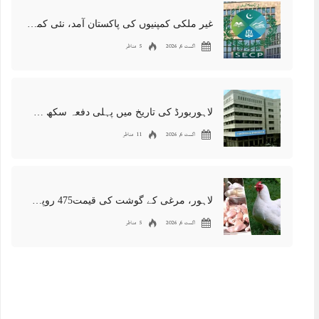
غیر ملکی کمپنیوں کی پاکستان آمد، نئی کمپنیوں کی رجسٹریشن کا نیا ریکارڈ قائم
اگست 6, 2026
5 مناظر
لاہوربورڈ کی تاریخ میں پہلی دفعہ سکھ طالبعلم نے پوزیشن حاصل کرلی
اگست 6, 2026
11 مناظر
لاہور، مرغی کے گوشت کی قیمت475 روپے فی کلوگرام تک پہنچ گئی
اگست 6, 2026
5 مناظر