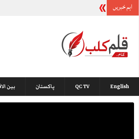
اہم خبریں
صوبوں کی تقسیم پر لاشیں نہیں گرنے د
_
بین الا
پاکستان
QC TV
English