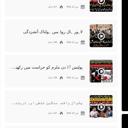
جون 21, 2026
261 مناظر
لاہور ہال روڈ میں ہولناک آتشزدگی
جون 21, 2026
258 مناظر
پولیس 17 دن ملزم کو حراست میں رکھنے کے باوجود شواہد نہ ڈھونڈ سکی
جون 21, 2026
218 مناظر
چکوال واقعہ سنگین غلطی اور ٹریننگ کا فقدان ہے
جون 23, 2026
213 مناظر