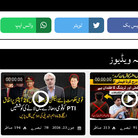
یس بک
ٹویٹر
واٹس ایپ
ہ ویڈیوز
00:00:00
00:00:00
91 تبصرے
213 مناظر
78 تبصرے
194 مناظر
جون 23, 2026