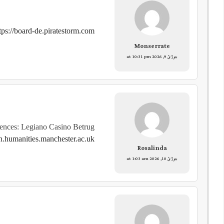
tps://board-de.piratestorm.com/
Monserrate
جولائ 9, 2026 at 10:31 pm
ences: Legiano Casino Betrug
on.humanities.manchester.ac.uk
Rosalinda
جولائ 10, 2026 at 1:03 am