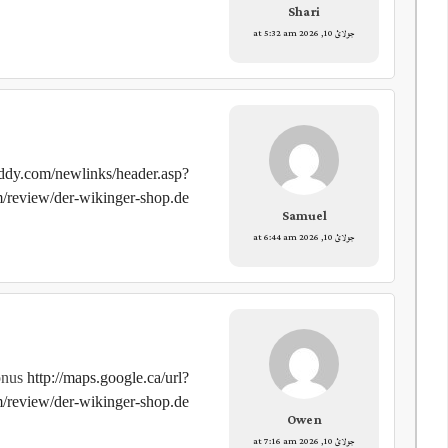
Shari
جولائ 10, 2026 at 5:32 am
uddy.com/newlinks/header.asp?
om/review/der-wikinger-shop.de
Samuel
جولائ 10, 2026 at 6:44 am
onus
http://maps.google.ca/url?
om/review/der-wikinger-shop.de
Owen
جولائ 10, 2026 at 7:16 am