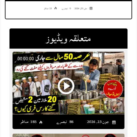
مئی 25, 2026
0 تبصرے
23 مناظر
متعلقہ ویڈیوز
00:00:00
جون 23, 2026
86 تبصرے
185 مناظر