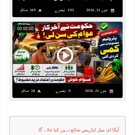
جون 21, 2026
103 تبصرے
269 مناظر
00:00:00
جون 21, 2026
0 تبصرے
24 مناظر
آپکا ای میل ایڈریس شائع نہیں کیا جائے گا