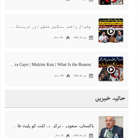
چکوال واقعہ سنگین غلطی اور ٹریننگ کا فقدان ہے
جون 23, 2026
216 مناظر
International Air Hostes Ka Qata** Police Bhe Chakra Gaye | Mulzim Kon | What Is the Reason
مئی 26, 2026
198 مناظر
حالیہ خبریں
پاکستان، سعودیہ، ترکیہ نے امّت کو پلیٹ فارم مہیا کردیا، خواجہ آصف
اگست 8, 2026
10 مناظر