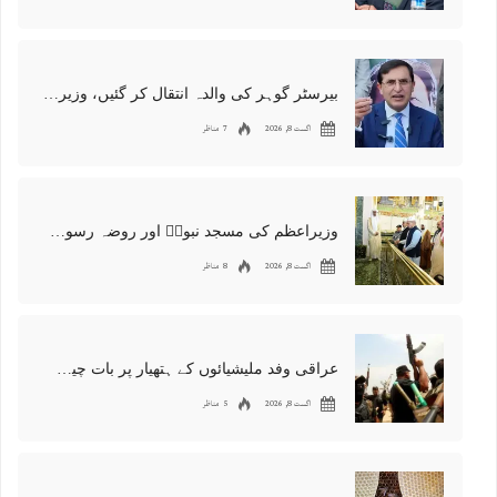
بیرسٹر گوہر کی والدہ انتقال کر گئیں، وزیراعظم کا اظہار تعزیت
اگست 8, 2026
7 مناظر
وزیراعظم کی مسجد نبویۖ اور روضہ رسولۖ پر حاضری، ملکی ترقی کیلئے دعائیں
اگست 8, 2026
8 مناظر
عراقی وفد ملیشیائوں کے ہتھیار پر بات چیت کے لیے تہران پہنچ گیا
اگست 8, 2026
5 مناظر