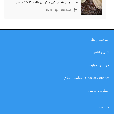
غزہ میں شہد کی مکھیاں پالنے کا 95 فیصد کاروبار تباہ
اگست 8, 2026
10 مناظر
ہم سے رابطہ
کاپی رائٹس
قوائد و ضوابت
Code of Conduct – ضابطہ اخلاق
ہمارے بارے میں
Contact Us