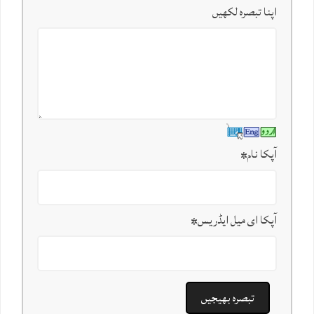
اپنا تبصرہ لکھیں
آپکا نام
*
آپکا ای میل ایڈریس
*