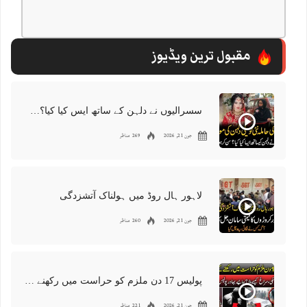
مقبول ترین ویڈیوز
سسرالیوں نے دلہن کے ساتھ ایس کیا کیا؟سن کر ہوش اڑ جائیں گے
جون 21, 2026
269 مناظر
لاہور ہال روڈ میں ہولناک آتشزدگی
جون 21, 2026
260 مناظر
پولیس 17 دن ملزم کو حراست میں رکھنے کے باوجود شواہد نہ ڈھونڈ سکی
جون 21, 2026
221 مناظر