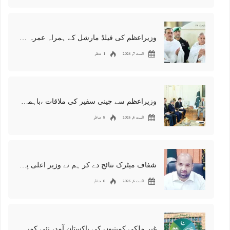
وزیراعظم کی فیلڈ مارشل کے ہمراہ عمرہ کی ادائیگی، ملک کیلئے خصوصی دعائیں
اگست 7, 2026
1 منظر
وزیراعظم سے چینی سفیر کی ملاقات ،باہمی تعاون اور باہمی دلچسپی کے علاقائی امور پر تبادلہ خیال
اگست 6, 2026
8 مناظر
شفاف میٹرک نتائج دے کر ہم نے وزیر اعلی پنجاب کا سر فخر سے بلند کر دیا’وزیر تعلیم پنجاب
اگست 6, 2026
8 مناظر
غیر ملکی کمپنیوں کی پاکستان آمد، نئی کمپنیوں کی رجسٹریشن کا نیا ریکارڈ قائم