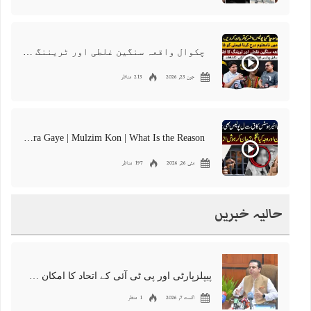
چکوال واقعہ سنگین غلطی اور ٹریننگ کا فقدان ہے
جون 23, 2026
213 مناظر
International Air Hostes Ka Qata** Police Bhe Chakra Gaye | Mulzim Kon | What Is the Reason
مئی 26, 2026
197 مناظر
حالیہ خبریں
پیپلزپارٹی اور پی ٹی آئی کے اتحاد کا امکان ہے نہ ہی حکومت کو کوئی خطرہ ، طلال چوہدری
اگست 7, 2026
1 منظر