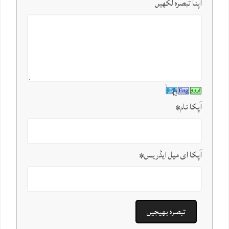
اپنا تبصرہ لکھیں
آپکا نام
*
آپکا ای میل ایڈریس
*