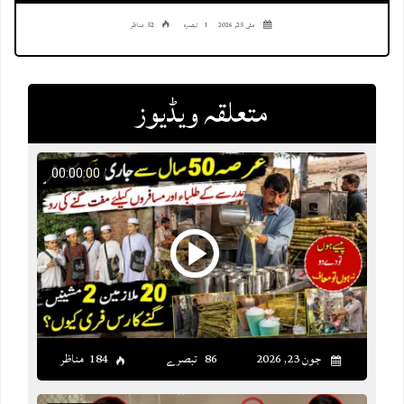
مئی 25, 2026
1 تبصرہ
52 مناظر
متعلقہ ویڈیوز
00:00:00
جون 23, 2026
86 تبصرے
184 مناظر