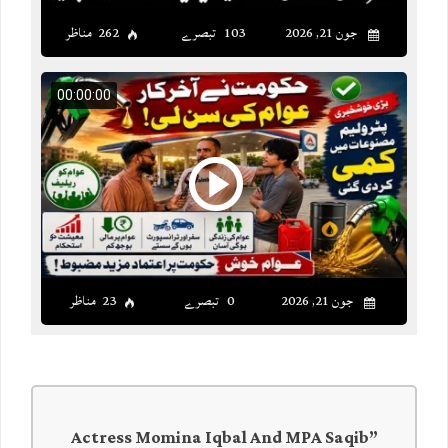
جون 21, 2026
103 تبصرے
262 مناظر
00:00:00
جون 21, 2026
0 تبصرے
23 مناظر
Actress Momina Iqbal And MPA Saqib
”