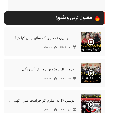
مقبول ترین ویڈیوز
سسرالیوں نے دلہن کے ساتھ ایس کیا کیا؟سن کر ہوش اڑ جائیں گے
جون 21, 2026
262 مناظر
لاہور ہال روڈ میں ہولناک آتشزدگی
جون 21, 2026
259 مناظر
پولیس 17 دن ملزم کو حراست میں رکھنے کے باوجود شواہد نہ ڈھونڈ سکی
جون 21, 2026
219 مناظر