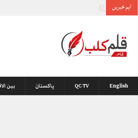
اہم خبریں
-
English
QC TV
پاکستان
بین الا