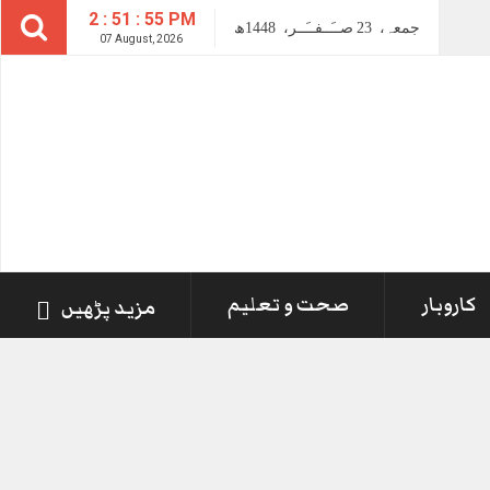
2 : 51 : 55 PM
جمعہ،
23
صــَــفــَــر،
1448ھ
07 August, 2026
کاروبار
صحت و تعلیم
مزید پڑھیں