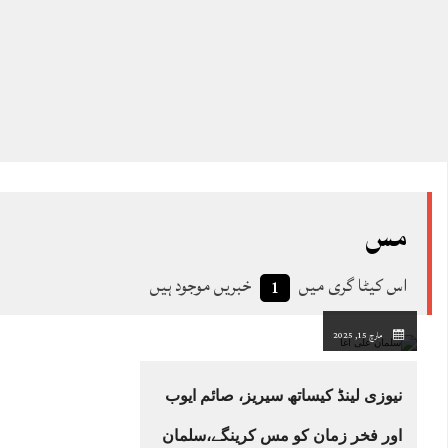
مس
اس کیٹا گری میں
خبریں موجود ہیں
1
مارچ 15, 2025
نیوزی لینڈ کیساتھ سیریز، صائم ایوب
اور فخر زمان کو مس کرینگے،سلمان