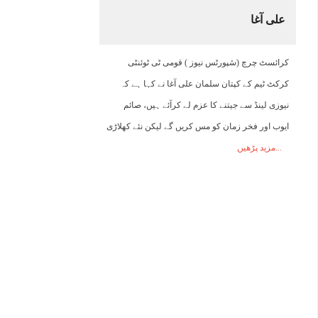
علی آغا
20:00
21:00
22:00
23:00
00:00
01:00
02:00
0
کرائسٹ چرچ (سٔپورٹس نیوز ) قومی ٹی ٹوئنٹی
42°C
41°C
40°C
39°C
38°C
37°C
36°C
3
کرکٹ ٹیم کے کپتان سلمان علی آغا نے کہا ہے کہ
نیوزی لینڈ سے جیتنے کا عزم لے کرآئے ہیں، صائم
ایوب اور فخر زمان کو مس کریں گے لیکن نئے کھلاڑی
مزید پڑھیں