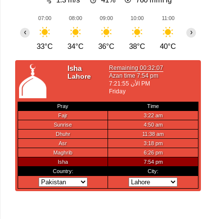
07:00
08:00
09:00
10:00
11:00
12:00
‹
›
33°C
34°C
36°C
38°C
40°C
41°C