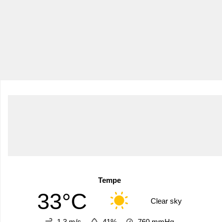
Tempe
33°C
Clear sky
1.3 m/s
41%
760
mmHg