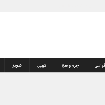
قوامی
جرم و سزا
کھیل
شوبز