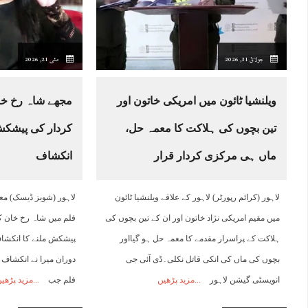
19:00
20:00
21:00
22:00
23:00
00:00
01:00
0
جولائ 31, 2026
مئی 21, 2026
29°C
28°C
27°C
27°C
26°C
26°C
25°C
2
ویلنشیا ٹائون میں امریکی خاتون اور
مجھے شاہ رخ خا
تین بچوں کی ہلاکت کا معمہ حل،
کردار کی پیشکش 
ماں ہی مرکزی کردار قرار
انکشاف
لاہور (کرائم رپورٹر) لاہور کے علاقے ویلنشیا ٹائون
لاہور (شوبز ڈیسک) معر
میں مقیم امریکی نژاد خاتون اور ان کے تین بچوں کی
فلم میں شاہ رخ خان ک
ہلاکت کے پراسرار مقدمے کا معمہ حل ہو گیااور
پیشکش ملنے کا انکشاف 
بچوں کی ماں کی انکی قاتل نکلی۔ڈی آئی جی
دوران میرا نے انکشاف 
انویسٹی گیشن لاہور
مزید پڑھیں
فلم جب
مزید پڑھی