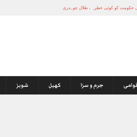
قوامی
جرم و سزا
کھیل
شوبز