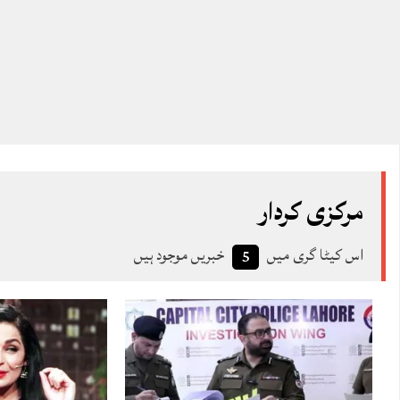
مرکزی کردار
اس کیٹا گری میں
خبریں موجود ہیں
5