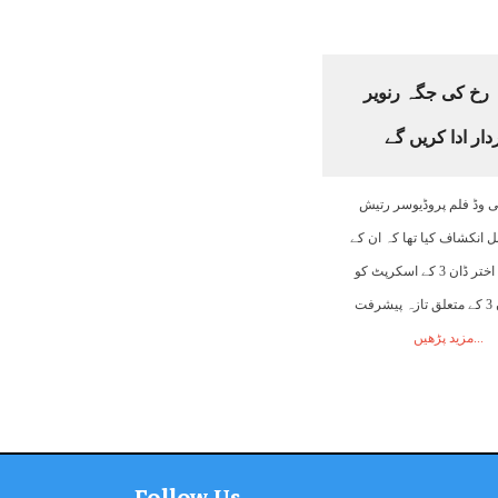
شاہ رخ کی جگہ رنویر
ر ادا کریں گے
 وڈ فلم پروڈیوسر رتیش
ل انکشاف کیا تھا کہ ان کے
ساتھی فلمساز فرحان اختر ڈان 3 کے اسکرپٹ کو
فائنل کررہے ہیں۔ ڈان 3 کے متعلق تازہ پیشرفت
مزید پڑھیں