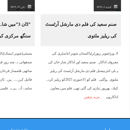
فروری 1, 2025
مئی 21, 2023
صنم سعید کی فلم دی مارشل آرٹسٹ
”ڈان 3”میں 
کی ریلیز ملتوی
سنگھ مرکزی کردا
لاہور(شوبز رپورٹر)پاکستان شوبز انڈسٹری کی
ممبئی(شوبز ڈیسک)بالی
معروف اداکارہ صنم سعید اور اداکار شاز خان کی
سدھوانی نے چند روز قب
پہلی انٹرنیشنل فلم دی مارشل آرٹسٹ کی ریلیز
ملتوی ہوگئی۔ فلم کو 31جنوری 2025کو ریلیز کرنے
کیلئے بھرپور تیاری کی گئی تھی، فلم میں معاون
سامنے آتے ہی یہ فلمی
اداکاروں
مزید پڑھیں