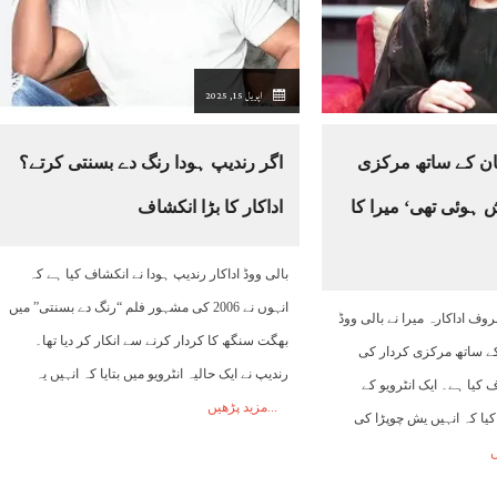
12:00
13:00
14:00
15:00
16:00
17:00
18:00
اپریل 15, 2025
31°C
29°C
28°C
30°C
29°C
29°C
29°C
ن کے ساتھ مرکزی
اگر رندیپ ہودا رنگ دے بسنتی کرتے؟
ہوئی تھی‘ میرا کا
اداکار کا بڑا انکشاف
بالی ووڈ اداکار رندیپ ہودا نے انکشاف کیا ہے کہ
انہوں نے 2006 کی مشہور فلم “رنگ دے بسنتی” میں
وف اداکارہ میرا نے بالی ووڈ
بھگت سنگھ کا کردار کرنے سے انکار کر دیا تھا۔
ے ساتھ مرکزی کردار کی
رندیپ نے ایک حالیہ انٹرویو میں بتایا کہ انہیں یہ
کیا ہے۔ ایک انٹرویو کے
مزید پڑھیں
کیا کہ انہیں یش چوپڑا کی
ں