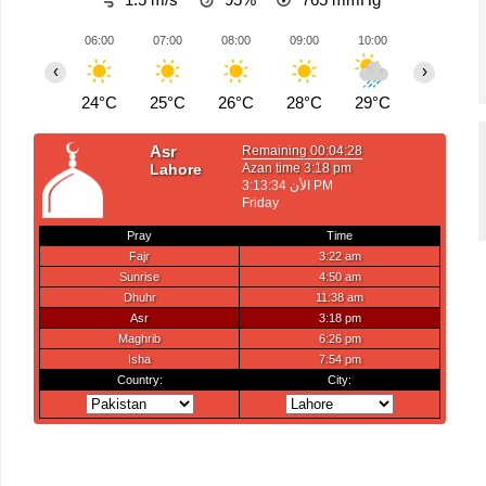
06:00
07:00
08:00
09:00
10:00
11:00
‹
›
24°C
25°C
26°C
28°C
29°C
30°C