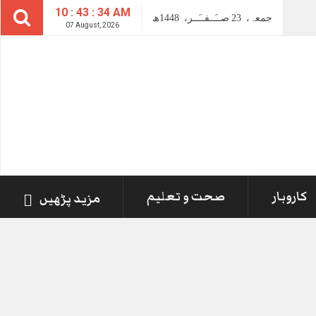
10 : 43 : 35 AM
جمعہ،
23
صــَــفــَــر،
1448ھ
07 August, 2026
کاروبار
صحت و تعلیم
مزید پڑھیں