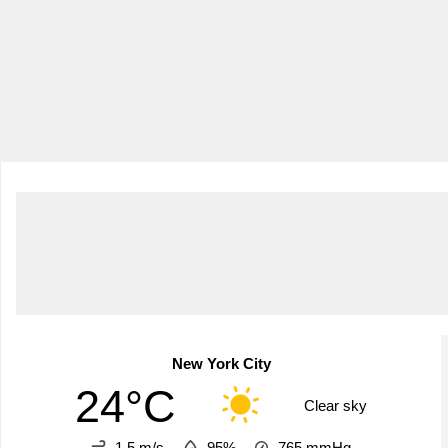
New York City
24°C
Clear sky
1.5 m/s
95%
765
mmHg