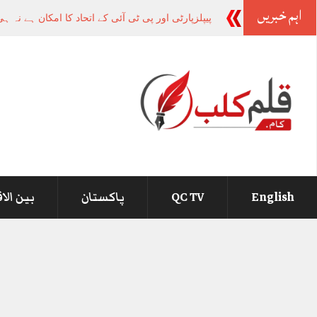
اہم خبریں
-
English
QC TV
پاکستان
بین الا