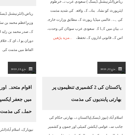
ریاض(انٹرنیشنل ڈیسک ) سعودی عرب نے خرطوم
ایئرپورٹ کو نشانہ بنانے کے واقعہ کی شدید مذمت
ریاض،(انٹرنیشنل ڈیسک
کی ہے۔عالمی میڈیا رپورٹ کے مطابق وزارت خارجہ
وزیرِاعظم محمد بن سل
نے بیان میں کہا کہ سعودی عرب سوڈان کی وحدت،
کے صدر محمد بن زاید ا
اس کے قانونی اداروں کے تحفظ،
مزید پڑھیں
دوران یو اے ای کے خل
الفاظ میں مذمت کی
مارچ 12, 2025
مارچ 12, 2025
پاکستان کی 2 کشمیری تنظیموں پر
اقوام متحدہ اور
بھارتی پابندیوں کی مذمت
میں جعفر ایکسپ
حملے کی مذمت
اسلام آباد (نیوز ڈیسک)پاکستان نے بھارتی حکام کی
جانب سے عوامی ایکشن کمیٹی اور جموں و کشمیر
نیویارک، اسلام آباد(انٹ