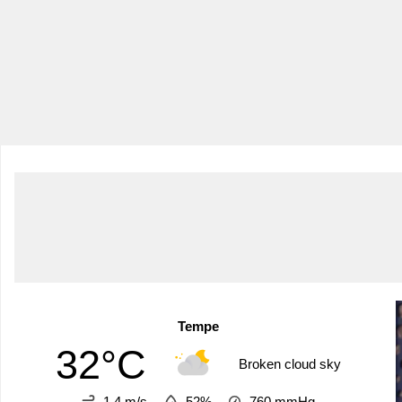
Tempe
32°C
Broken cloud sky
1.4 m/s
52%
760
mmHg