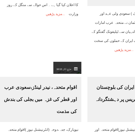
کا اعلان کیا گیا ہے ۔ اس حوالے سے منگل کے روز
 ) سعودی ولی عہد اور
وزارت
مزید پڑھیں
مان نے متحدہ عرب امارات
لنہیان سے ٹیلیفونک گفتگو کے
اف ایران کے حملوں کی سخت
مزید پڑھیں
مارچ 11, 2025
 ایران کی بلوچستان
اقوام متحدہ، نیدر لینڈز،سعودی عرب
ریس پر دہشتگردانہ
اور قطر کی غزہ میں بجلی کی بندش
کی مذمت
رنیشنل نیوز)اقوام متحدہ اور
نیویارک، جدہ،دوحہ (انٹرنیشنل نیوز )اقوام متحدہ