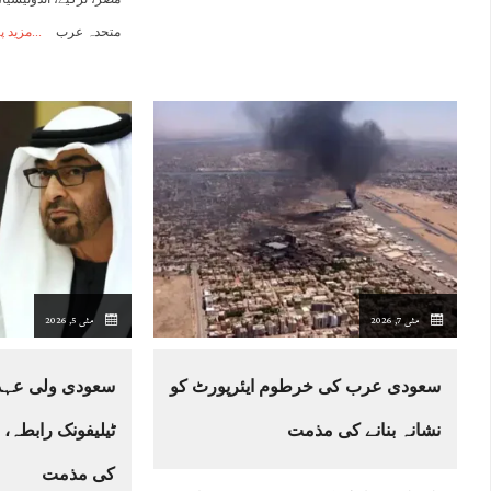
متحدہ عرب
مزید پ
مئی 7, 2026
مئی 5, 2026
سعودی عرب کی خرطوم ایئرپورٹ کو
سعودی ولی عہد 
نشانہ بنانے کی مذمت
ٹیلیفونک رابطہ، 
کی مذمت