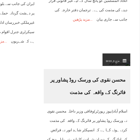
اتحاد المسلمین کو پانچ سال کے لیے غیر قانونی قرار
ایران کی جانب سے بل
دینے کی مذمت کی ہے۔ ترجمان دفتر خارجہ کی
پر دہشت گردانہ حملے
جانب سے جاری بیان
مزید پڑھیں
غیرملکی خبررساں ادار
سیکرٹری جنرل اقوام م
ہے کہ شہریوں
مزی
مارچ 5, 2025
محسن نقوی کی ورسک روڈ پشاور پر
فائرنگ کے واقعہ کی مذمت
اسلام آباد(نیوز رپورٹر)وفاقی وزیر داخلہ محسن نقوی
نے ورسک روڈ پشاور پر فائرنگ کے واقعہ کی مذمت
کرتے ہوئے کہا ہے کہ انسپکٹر شاہد انور نے فرائض
کی ادائیگی کے دوران شہادت کا بلند رتبہ پایا۔ بدھ کو