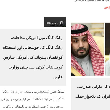
ڑھیں
اپریل 1, 2025
ہانگ کانگ میں امریکی مداخلت،
ہانگ کانگ کی خوشحالی اور استحکام
کو نقصان پہنچانے کی امریکی سازش
کو بے نقاب کرتی ہے، چینی وزارت
خارجہ
کا اماراتی صدر سے
بیجنگ (نیوز ڈیسک)امریکی محکمہ خارجہ نے “ہانگ
ایران کے بلاجواز حملے
کانگ پالیسی ایکٹ 2025 ” نامی ایک رپورٹ جاری کی
ہے جس میں 6 چینی اہلکاروں پر پابندیاں عائد کرنے