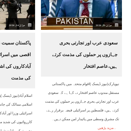
17:00
18:00
19:00
20:00
21:00
22:00
23:00
0
جولائ 29, 2026
جولائ 24, 2026
43°C
42°C
42°C
41°C
40°C
39°C
39°C
3
سعودی عرب اور تجارتی بحری
جہازوں پر حملوں کی مذمت کرتے
اقصی میں اسرائی
ہیں،عاصم افتخار
آبادکاروں کی اشت
کی مذمت
نیویارک(نیوز ڈیسک )اقوام متحدہ میں پاکستانی
مستقل مندوب عاصم افتخار نے کہا ہے کہ سعودی
عرب اور تجارتی بحری جہازوں پر حملوں کی مذمت
اسلامی ممالک کی جا
کرتے ہیں، فلسطین پر اسرائیلی قبضہ برقرار رہنے
اسرائیلی وزرا اور آباد
تک مشرق وسطی میں پائیدار امن ممکن نہیں۔
کارروائیوں کی شدید 
مزید پڑھیں
مصر، ترکیے، انڈونیشیا