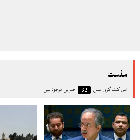
مذمت
اس کیٹا گری میں
خبریں موجود ہیں
32