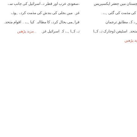
وچستان میں جعفر ایکسپریس
،سعودی عرب اور قطر نے اسرائیل کی جانب سے
 کی مذمت کی گئی ہے۔
غزہ میں بجلی کی بندش کی مذمت کرتے ہوئے
ے کے مطابق ترجمان
فراہمی بحال کرنے کا مطالبہ کیا ہے ۔ اقوام متحدہ
تحدہ اسٹیفن ڈوجارک نے کہا
نے کہا ہے کہ اسرائیل غزہ
مزید پڑھیں
د پڑھیں