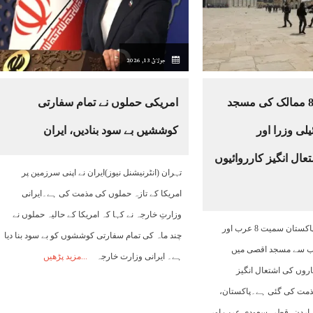
10:00
11:00
12:00
13:00
14:00
15:00
16:00
جولائ 13, 2026
37°C
39°C
41°C
42°C
43°C
44°C
43°C
پاکستان سمیت 8 ممالک کی مسجد
امریکی حملوں نے تمام سفارتی
لی وزرا اور
کوششیں بے سود بنادیں، ایران
عال انگیز کارروائیوں
تہران (انٹرنیشنل نیوز)ایران نے اپنی سرزمین پر
امریکا کے تازہ حملوں کی مذمت کی ہے۔ایرانی
وزارتِ خارجہ نے کہا کہ امریکا کے حالیہ حملوں نے
اسلام آباد(نیوز ڈیسک )پاکستان سمیت 8 عرب اور
چند ماہ کی تمام سفارتی کوششوں کو بے سود بنا دیا
نب سے مسجد اقصی میں
ہے۔ ایرانی وزارت خارجہ
مزید پڑھیں
کاروں کی اشتعال انگیز
مذمت کی گئی ہے۔پاکستان،
، اردن، قطر، سعودی عرب اور