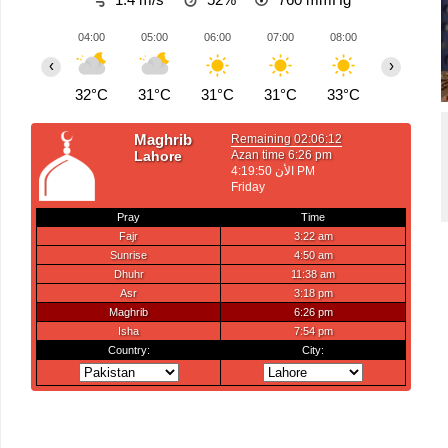
04:00
05:00
06:00
07:00
08:00
09:00
‹
›
32°C
31°C
31°C
31°C
33°C
35°C