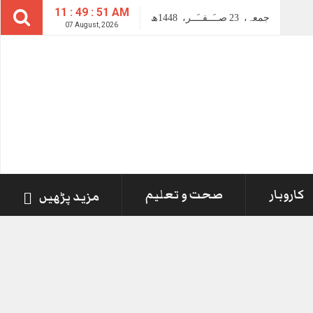
11 : 49 : 52 AM
جمعہ،
23
صــَــفــَــر،
1448ھ
07 August, 2026
کاروبار
صحت و تعلیم
مزید پڑھیں