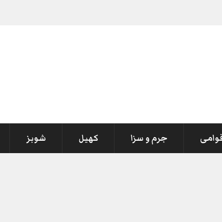
قوامی
جرم و سزا
کھیل
شوبز