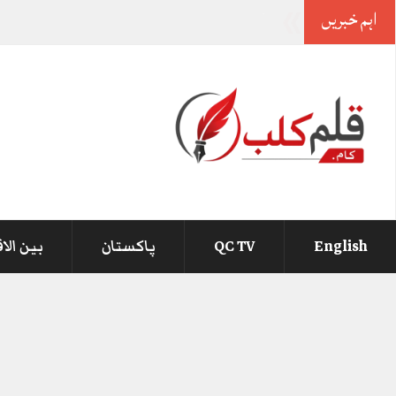
اہم خبریں
وزیراعظم کی ف
_
English
QC TV
پاکستان
بین الا