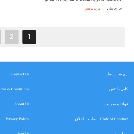
جاری بیان
مزید پڑھیں
2
1
ہم سے رابطہ
Contact Us
کاپی رائٹس
erms & Conditions
قوائد و ضوابت
About Us
Code of Conduct – ضابطہ اخلاق
Privacy Policy
ہمارے بارے میں
Join Us