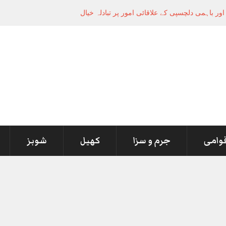
قوامی
جرم و سزا
کھیل
شوبز