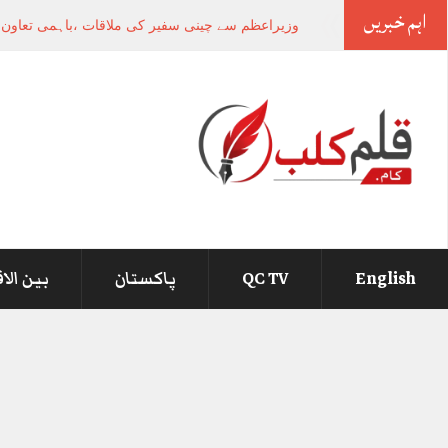
اہم خبریں
-
English
QC TV
پاکستان
بین الا