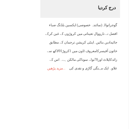
درج کردیا
15:00
16:00
17:00
18:00
19:00
20:00
21:00
2
گوجرانوالہ(نمائندہ خصوصی) ایکسین بلڈنگ صباء
44°C
43°C
43°C
42°C
42°C
41°C
40°C
3
افضل نے نارووال تعیناتی میں کروڑوں کے غبن کرکے
جائیدادیں بنائیں۔اینٹی کرپشن ترجمان کے مطابق
خاتون آفیسرکامعروف ٹاون میں 1کروڑ91لاکھ سے
زائدکاپلاٹ اور70تولے سوناکی مالکن ہے۔ اس کے
علاوہ ایک مہنگی گاڑی و نقدی کی
مزید پڑھیں