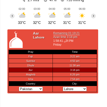
02:00
03:00
04:00
05:00
06:00
07:00
‹
›
33°C
32°C
32°C
31°C
31°C
31°C