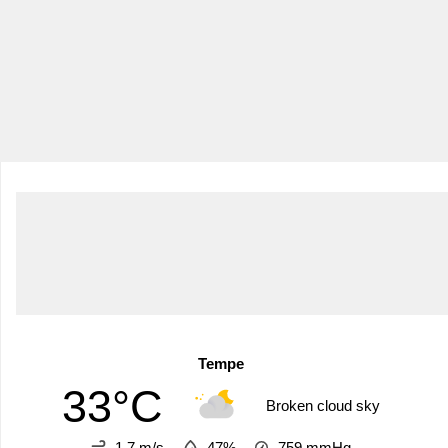
Tempe
33°C
Broken cloud sky
1.7 m/s
47%
759
mmHg