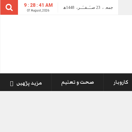
9 : 28 : 41 AM
جمعہ،
23
صــَــفــَــر،
1448ھ
07 August, 2026
کاروبار
صحت و تعلیم
مزید پڑھیں