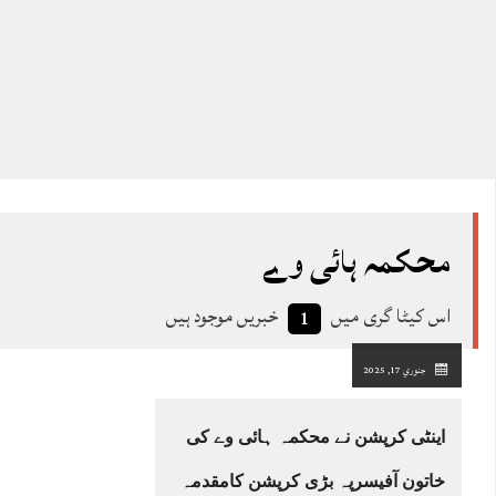
محکمہ ہائی وے
اس کیٹا گری میں
خبریں موجود ہیں
1
جنوري 17, 2025
اینٹی کرپشن نے محکمہ ہائی وے کی
خاتون آفیسرپہ بڑی کرپشن کامقدمہ