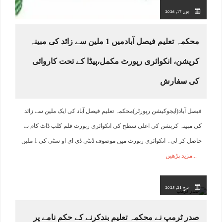
جون 17, 2026
محکمہ تعلیم فیصل آبادمیں 1 ملین سے زائد کی مبینہ
کرپشن، انکوائری رپورٹ مکمل،پیڈا کے تحت کاروائی
کی سفارش
فیصل آباد(ایجوکیشن رپورٹر)محکمہ تعلیم فیصل آباد کی ایک ملین سے زائد
کی مبینہ کرپشن کی اعلی سطح کی انکوائری رپورٹ قلم کلب ڈاٹ کام نے
حاصل کر لی۔ انکوائری رپورٹ میں موصوف ڈپٹی ڈی ای او سٹی کی 1 ملین
مزید پڑھیں
مارچ 21, 2025
صدر ٹرمپ نے محکمہ تعلیم بندکرنے کے حکم نامے پر