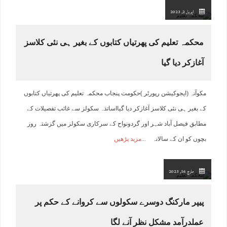
اپریل 2, 2023
محکمہ تعلیم کی پھرتیاں کتابوں کے بغیر ہی نئی کلاسز
آغازکر دیا گیا
مکوآنہ (ایجوکیشن رپورٹر )حکومت پنجاب محکمہ تعلیم کی پھرتیاں کتابوں
کے بغیر ہی نئی کلاسز آغازکر دیا گیااساتذہ سکولز سے غائب تفصیلات کے
مطابق فیصل آباد شہر اور گردونواح کے سرکاری سکولز میں گزشتہ روز
بچوں کو ان کے سالانہ
مزید پڑھیں
مارچ 16, 2023
پیپر مارکنگ دوسرے سکولوں سے کروانے کے حکم پر
عملدرآمد مشکل نظر آنے لگا