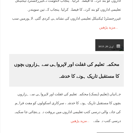
اداروں کو بند کرنے کا فیصلہ کرلیا۔ پنجاب حکومت نےغیررجسٹرڈ ٹیکنیکل
تعلیمی اداروں کو بند کرنے کا فیصلہ کرلیا۔پنجاب کے تین سوپندرہ
غیررجسٹرڈ ٹیکنیکل تعلیمی اداروں کی نشاندہی کردی گئی۔لاہورمیں سب
مزید پڑھیں
اپریل 20, 2023
محکمہ تعلیم کی غفلت اور لاپرواہی سے ہزاروں بچوں
کا مستقبل تاریک ہونے کا خدشہ
جہانیاں (تعلیم ڈیسک) محکمہ تعلیم کی غفلت اور لاپرواہی سے ہزاروں
بچوں کا مستقبل تاریک ہونے کا خدشہ، سرکاری اسکولوں کو مفت فراہم
کی جانے والی درسی کتب تعلیمی اداروں میں بروقت نہ پہنچائی جا سکیںـ
درسی کتب نہ ملنے
مزید پڑھیں