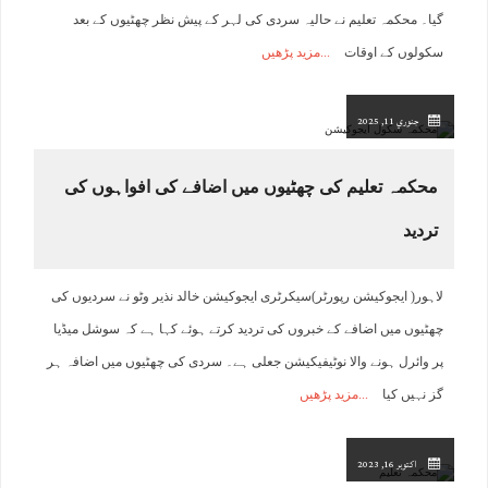
گیا۔ محکمہ تعلیم نے حالیہ سردی کی لہر کے پیش نظر چھٹیوں کے بعد
سکولوں کے اوقات
مزید پڑھیں
جنوري 11, 2025
محکمہ تعلیم کی چھٹیوں میں اضافے کی افواہوں کی
تردید
لاہور( ایجوکیشن رپورٹر)سیکرٹری ایجوکیشن خالد نذیر وٹو نے سردیوں کی
چھٹیوں میں اضافے کے خبروں کی تردید کرتے ہوئے کہا ہے کہ سوشل میڈیا
پر وائرل ہونے والا نوٹیفیکیشن جعلی ہے۔ سردی کی چھٹیوں میں اضافہ ہر
گز نہیں کیا
مزید پڑھیں
اکتوبر 16, 2023