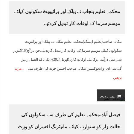
محکمہ تعلیم پنجاب نے پبلک اور پرائیویٹ سکولوں کیلئے
موسم سرما کے اوقات کار تبدیل کردئیے
ننکانہ صاحب(تعلیم ڈیسک)محکمہ تعلیم ننکانہ نے پبلک اور پرائیویٹ
سکولوں کیلئے موسم سرما کے اوقات کار تبدیل کرددیئے،جن پر(آج)16اکتوبر
سے عمل درآمد ہوگا،نئے اوقات کار15اپریل2024ئ تک نافذ العمل رہیں
گے،سی ای او ایجوکیشن ننکانہ صاحب احسن فرید کی طرف سے
مزید
پڑھیں
ستمبر 7, 2023
فیصل آباد،محکمہ تعلیم کی طرف سے سکولوں کی
حالت زار کو سنوارنے کیلئے مانیٹرنگ افسران کو وزٹ