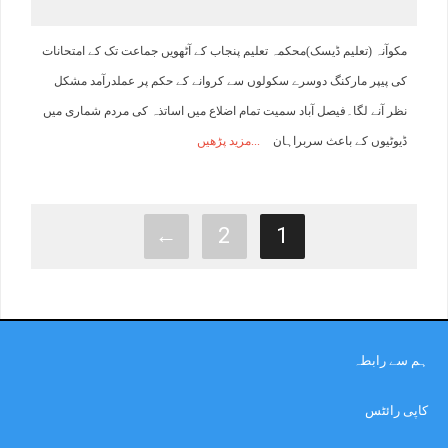
مکوآنہ (تعلیم ڈیسک)محکمہ تعلیم پنجاب کے آٹھویں جماعت تک کے امتحانات
کی پیپر مارکنگ دوسرے سکولوں سے کروانے کے حکم پر عملدرآمد مشکل
نظر آنے لگا۔فیصل آباد سمیت تمام اضلاع میں اساتذہ کی مردم شماری میں
ڈیوٹیوں کے باعث سربراہان
مزید پڑھیں
←
2
1
ہم سے رابطہ
کاپی رائٹس