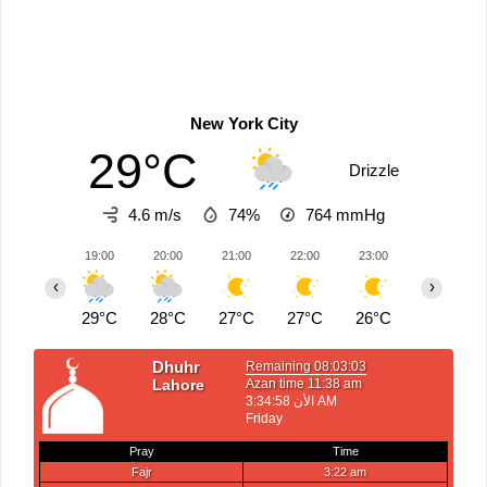
New York City
29°C
Drizzle
4.6 m/s
74%
764
mmHg
19:00
20:00
21:00
22:00
23:00
00:00
‹
›
29°C
28°C
27°C
27°C
26°C
26°C