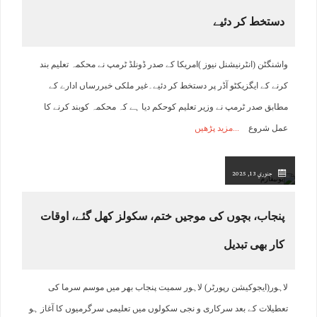
دستخط کر دئیے
واشنگٹن (انٹرنیشنل نیوز )امریکا کے صدر ڈونلڈ ٹرمپ نے محکمہ تعلیم بند
کرنے کے ایگزیکٹو آڈر پر دستخط کر دئیے۔غیر ملکی خبررساں ادارے کے
مطابق صدر ٹرمپ نے وزیر تعلیم کوحکم دیا ہے کہ محکمہ کوبند کرنے کا
عمل شروع
مزید پڑھیں
جنوري 13, 2025
پنجاب، بچوں کی موجیں ختم، سکولز کھل گئے، اوقات
کار بھی تبدیل
لاہور(ایجوکیشن رپورٹر) لاہور سمیت پنجاب بھر میں موسم سرما کی
تعطیلات کے بعد سرکاری و نجی سکولوں میں تعلیمی سرگرمیوں کا آغاز ہو