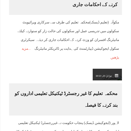
کرنے کے احکامات جاری
مکوآنہ (تعلیم ڈیسک)محکمہ تعلیم کی طرف سے سرکاری وپرائیویٹ
سکولوں میں تدریسی عمل اور سکولوں کی حالت زار کو سنوارنے کیلئے
مانیٹرنگ افسران کو وزٹ کرنے کے احکامات جاری کر دیئے۔ سیکرٹری
سکول ایجوکیشن ڈیپارٹمنٹ کی ہدایت پر ڈائریکٹر مانیٹرنگ
مزید
پڑھیں
جولائ 25, 2023
محکمہ تعلیم کا غیر رجسٹرڈ ٹیکنیکل تعلیمی اداروں کو
بند کرنے کا فیصلہ
لاہور (ایجوکیشن ڈیسک) پنجاب حکومت نے غیررجسٹرڈ ٹیکنیکل تعلیمی