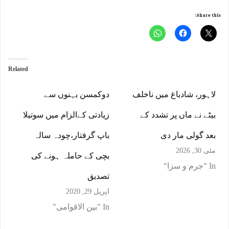
Share this:
Related
لاہور، شادباغ میں ناخلف
دوکمسن بہنوں سے
بیٹے نے ماں پر تشدد کے
زیادتی کےالزام میں سوتیلا
بعد گولی مار دی
باپ گرفتار،چودہ سالہ
مئی 30, 2026
بچی کے حاملہ ہونے کی
In "جرم و سزا"
تصدیق
اپریل 29, 2020
In "بین الاقوامی"