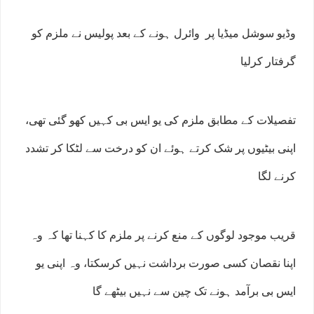
وڈیو سوشل میڈیا پر وائرل ہونے کے بعد پولیس نے ملزم کو
گرفتار کرلیا
تفصیلات کے مطابق ملزم کی یو ایس بی کہیں کھو گئی تھی،
اپنی بیٹیوں پر شک کرتے ہوئے ان کو درخت سے لٹکا کر تشدد
کرنے لگا
قریب موجود لوگوں کے منع کرنے پر ملزم کا کہنا تھا کہ وہ
اپنا نقصان کسی صورت برداشت نہیں کرسکتا، وہ اپنی یو
ایس بی برآمد ہونے تک چین سے نہیں بیٹھے گا