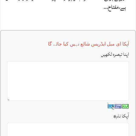
ہے،مفتاح…
آپکا ای میل ایڈریس شائع نہیں کیا جائے گا
اپنا تبصرہ لکھیں
آپکا نام
*