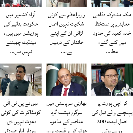
مکہ مشترکہ دفاعی
وزیراعظم سے کوئی
آزاد کشمیر میں
معاہدے پر دستخظ
شکایت نہیں اصل
حکومت بنانے کی
خانہ کعبہ کی حدود
لڑائی ان کے اپنے
پوزیشن میں ہیں ،
میں کئے گئے:
خاندان کے درمیان
مینڈیٹ چھیننے
عطا…
ہے،…
نہیں دیں…
کر اچی پورٹ پر
بھارتی سرپرستی میں
میں نے پی ٹی آئی
پہنچنے والے تیل کی
سرگرم دہشت گرد
کومذاکرات کی کوئی
اصل قیمت 200
عناصر کے مذموم
دعوت نہیں دی،
روپے ہوتی
عزائم کو ہر قیمت پر…
سردار ایاز صادق