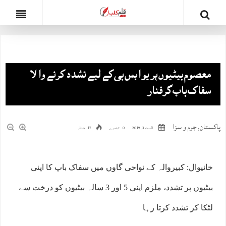
معصوم بیٹیوں پر یو ایس بی کے لیے تشدد کرنے والا
سفاک باپ گرفتار
پاکستان
,
جرم و سزا
اگست 3, 2019
0 تبصرے
17 مناظر
خانیوال: کبیروالہ کے نواحی گاوں میں سفاک باپ کا اپنی
بیٹیوں پر تشدد، ملزم اپنی 5 اور 3 سالہ بیٹیوں کو درخت سے
لٹکا کر تشدد کرتا رہا