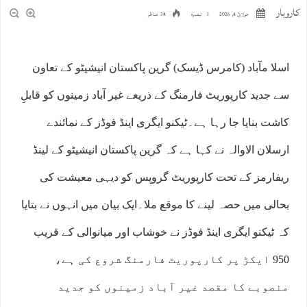
کاروبار
جولائ 4, 2026
1 تبصرہ
34 مناظر
اسلا مآباد (کامرس ڈیسک) گرین پاکستان انیشیٹو کے تعاون
سے جدید کارپوریٹ فارمنگ کے ذریعے غیر آباد زمینوں کو قابلِ
کاشت بنایا جا رہا ہے۔ٹیکنو ایگری اینڈ فوڈز کے نمائندے
ارسلان الاوالہ نے کہا ہے کہ گرین پاکستان انیشیٹو کے لینڈ
ریفارمز کے تحت کارپوریٹ گروپس کو دیہی معیشت کی
بحالی میں حصہ لینے کا موقع ملا۔ایک بیان میں انہوں نے بتایا
کہ ٹیکنو ایگری اینڈ فوڈز نے خوشاب اور میانوالی کے قریب
950 ایکڑ پر کارپوریٹ فارمنگ شروع کی ہے،
منصوبے کا مقصد غیر آباد زمینوں کو جدید