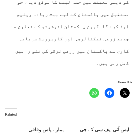
کو دیہی معیشت میں حصہ لینے کا موقع دیا، جو
مستقبل میں پاکستان کے لیے بہت زیادہ ویلیو
ایڈ کرے گا۔گرین پاکستان انیشیٹو کے تعاون سے
جدید زرعی ٹیکنالوجی اور کارپوریٹ سرمایہ
کاری سے پاکستان میں زرعی ترقی کی نئی راہیں
کھل رہی ہیں۔
Share this:
Related
ایس آئی ایف سی کے جی
ہمارے پاس وفاقی