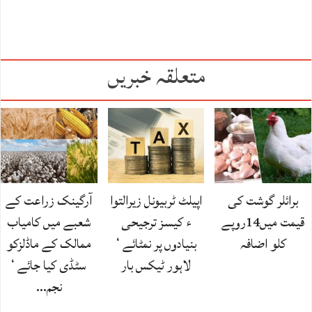
متعلقہ خبریں
برائلر گوشت کی
اپیلٹ ٹربیونل زیرالتوا
آرگینک زراعت کے
قیمت میں14روپے
ء کیسز ترجیحی
شعبے میں کامیاب
کلو اضافہ
بنیادوں پر نمٹائے ‘
ممالک کے ماڈلزکو
لاہور ٹیکس بار
سٹڈی کیا جائے ‘
نجم…