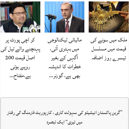
ملک میں سونے کی
مالیاتی ٹیکنالوجی
کر اچی پورٹ پر
قیمت میں مسلسل
میں بہتری آئی،
پہنچنے والے تیل کی
تیسرے روز اضافہ
آگہی کے بغیر
اصل قیمت 200
خطرات کا اندیشہ
روپے ہوتی
بھی ہے، گورنر…
ہے،مفتاح…
”
گرین پاکستان انیشیٹو کی سہولت کاری ، کارپوریٹ فارمنگ کی رفتار
میں تیزی
“ ایک تبصرہ