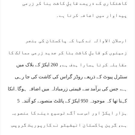
کاشتکاری کے ذریعے قابلِ کاشت بنا کر زرعی
پیداوار میں اضافہ کرنا ہے۔
ارسلان الاوالہ نے کہا کہ پاکستان کی بنجر
زمینوں کو قابلِ کاشت بنا کر جدید زرعی ممالک کا
مقابلہ کرنا ہمارا ہدف ہے، 260 ایکڑ کے بلاک میں
سنٹرل پیوٹ کے ذریعے روڈز گراس کی کاشت کی جا رہی
ہے، جس کی برآمد سے قیمتی زرمبادلہ میں اضافہ ہوگا۔انکا
کہنا تھا کہ موجودہ 950 ایکڑ کے پائلٹ منصوبے کو آئندہ 5
ہزار ایکڑ اور اس سے آگے توسیع دینے کا منصوبہ
ہے، گرین پاکستان انیشیٹو نے کارپوریٹ گروپس