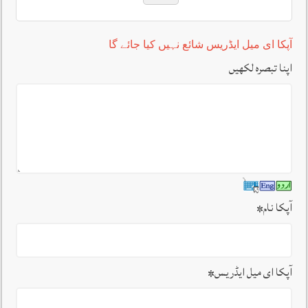
آپکا ای میل ایڈریس شائع نہیں کیا جائے گا
اپنا تبصرہ لکھیں
آپکا نام
*
آپکا ای میل ایڈریس
*