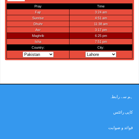
ہم سے رابطہ
کاپی رائٹس
قوائد و ضوابت