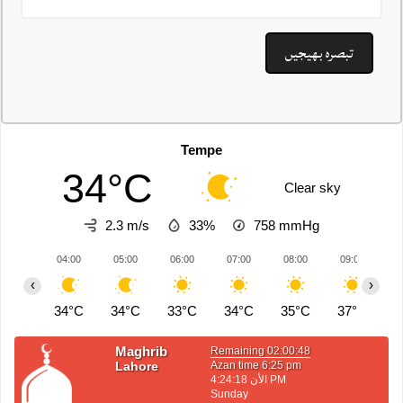
Tempe
34°C
Clear sky
2.3 m/s
33%
758
mmHg
04:00
05:00
06:00
07:00
08:00
09:00
1
‹
›
34°C
34°C
33°C
34°C
35°C
37°C
3