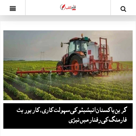
گرین پاکستان انیشیٹو کی سہولت کاری ، کارپوریٹ
فارمنگ کی رفتار میں تیزی