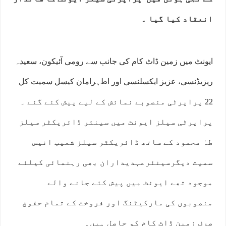
انعقاد کیا گیا ۔
ایونٹ میں زمین ڈاٹ کام کی جانب سے رومی آئیکون، سعیدہ
ریزیڈنسی، عزیز ایکسلنسی اور اطہرامان کیسل سمیت کل
22 پراپرٹی منصوبے نمائش کے لیے پیش کئے گئے ۔
پراپرٹی سیلز ایونٹ میں سینئر ڈائریکٹر سیلز
طہٰ محمود کے ساتھ ڈائریکٹر سیلز شعیب انیس
سمیت دیگرسینئرعہدیداران بھی رہنمائی کیلئے
موجود تھے ایونٹ میں پیش کئے جانے والے
منصوبوں کی مارکیٹنگ اور فروخت کے تمام حقوق
صرف زمین ڈاٹ کام کو حاصل ہیں۔