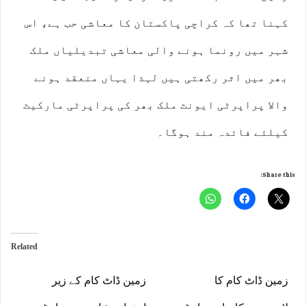
کہنا تھا کہ کراچی پاکستان کا معاشی حب ہے، اس
شہر میں رونما ہونے والی معاشی تبدیلیاں ملک
بھر میں اثر رکھتی ہیں لہذا یہاں منعقد ہونے
والا پراپرٹی ایونٹ ملک بھر کی پراپرٹی مارکیٹ
کیلئے فائدہ مند ہوگا۔
Share this:
Related
زمین ڈاٹ کام کا
زمین ڈاٹ کام کے زیر