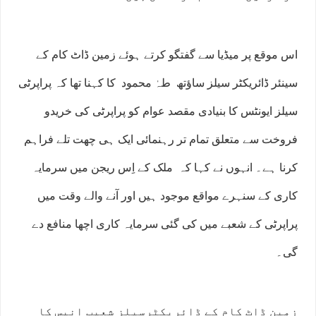
اس موقع پر میڈیا سے گفتگو کرتے ہوئے زمین ڈاٹ کام کے
سینئر ڈائریکٹر سیلز ساؤتھ طہٰ محمود کا کہنا تھا کہ پراپرٹی
سیلز ایونٹس کا بنیادی مقصد عوام کو پراپرٹی کی خریدو
فروخت سے متعلق تمام تر رہنمائی ایک ہی چھت تلے فراہم
کرنا ہے۔ انہوں نے کہا کہ ملک کے اِس ریجن میں سرمایہ
کاری کے سنہرے مواقع موجود ہیں اور آنے والے وقت میں
پراپرٹی کے شعبے میں کی گئی سرمایہ کاری اچھا منافع دے
گی۔
زمین ڈاٹ کام کے ڈائریکٹرسیلز شعیب انیس کا