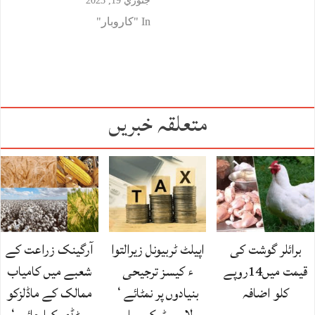
جنوري 19, 2023
In "کاروبار"
متعلقہ خبریں
برائلر گوشت کی
اپیلٹ ٹربیونل زیرالتوا
آرگینک زراعت کے
قیمت میں14روپے
ء کیسز ترجیحی
شعبے میں کامیاب
کلو اضافہ
بنیادوں پر نمٹائے ‘
ممالک کے ماڈلزکو
لاہور ٹیکس بار
سٹڈی کیا جائے ‘