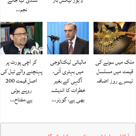
نجم…
ملک میں سونے کی
مالیاتی ٹیکنالوجی
کر اچی پورٹ پر
قیمت میں مسلسل
میں بہتری آئی،
پہنچنے والے تیل کی
تیسرے روز اضافہ
آگہی کے بغیر
اصل قیمت 200
خطرات کا اندیشہ
روپے ہوتی
بھی ہے، گورنر…
ہے،مفتاح…