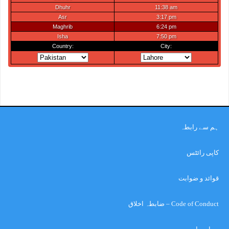
ہم سے رابطہ
کاپی رائٹس
قوائد و ضوابت
Code of Conduct – ضابطہ اخلاق