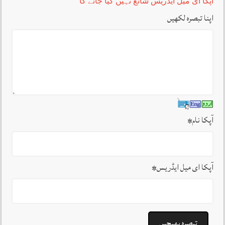
آپکا ای میل ایڈریس شائع نہیں کیا جائے گا
اپنا تبصرہ لکھیں
آپکا نام
*
آپکا ای میل ایڈریس
*