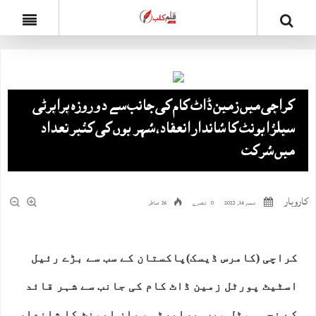
کراچی میں زمین ڈاٹ کام کی جانب سے دو روزہ پراپرٹی
سیلز ایونٹ کا شاندار انعقاد، شہریوں کی کثیر تعداد
میں شرکت
کاروبار
دسمبر 14, 2022
0 تبصرے
26 مناظر
کراچی (کامرس ڈیسک)پاکستان کے سب سے بڑے رئیل
اسٹیٹ پورٹل زمین ڈاٹ کام کی جانب سے شہر قائد
کے نجی ہوٹل میں پراپرٹی سیلز ایونٹ کا شاندار