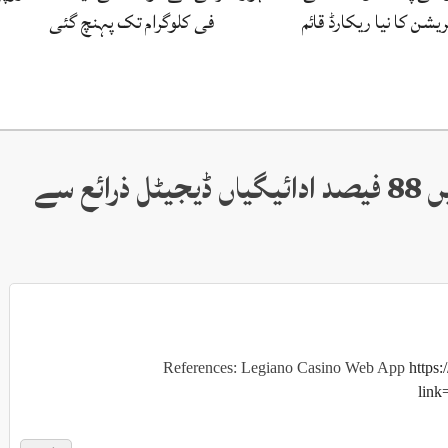
شن کا نیا ریکارڈ قائم
فی کلوگرام تک پہنچ گئی
ڈیجیٹل بینکاری ،ملک میں 88 فیصد ادائیگیاں ڈیجیٹل ذرائع سے
References: Legiano Casino Web App
https
link