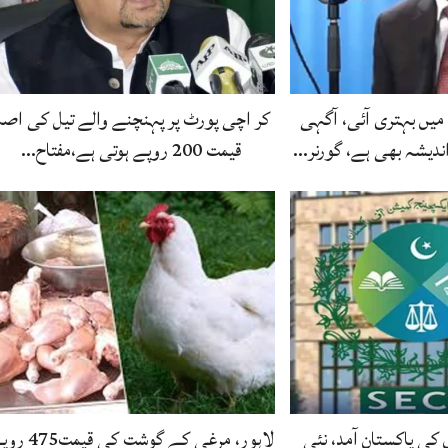
 میں بہتری آئی، آگہی
کر اچی پورٹ پر پہنچنے والے تیل کی اص
ندیشہ بھی ہے، گورنر…
قیمت 200 روپے ہوتی ہے،مفتاح…
کی پاکستان آمد، نئی
لاہور، مرغی کے گوشت کی قی