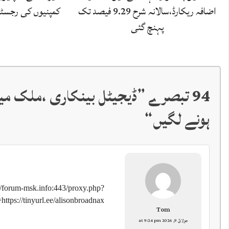
اضافہ ریکارڈ،سالانہ شرح 9.29 فیصد تک
کمپنیوں کی رجسٹری
پہنچ گئی
94 تبصرے ”
ہونے لگیں
“
://forum-msk.info:443/proxy.php?
=https://tinyurl.ee/alisonbroadnax
Tom
جولائ 9, 2026 at 9:24 pm