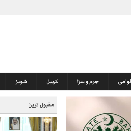
قوامی
جرم و سزا
کھیل
شوبز
مقبول ترین