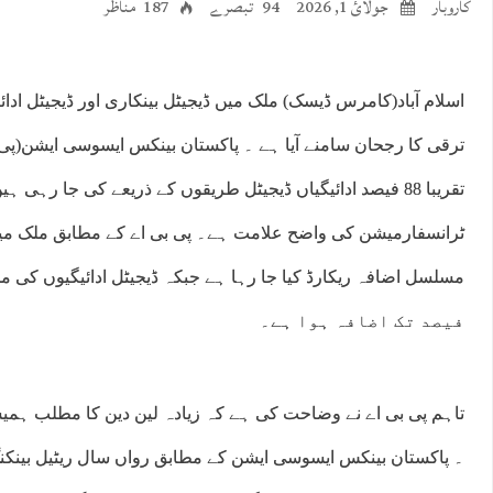
کاروبار
جولائ 1, 2026
94 تبصرے
187 مناظر
اسلام آباد(کامرس ڈیسک) ملک میں ڈیجیٹل بینکاری اور ڈیجیٹل ادا
ترقی کا رجحان سامنے آیا ہے ۔ پاکستان بینکس ایسوسی ایشن(پی
تقریبا 88 فیصد ادائیگیاں ڈیجیٹل طریقوں کے ذریعے کی جا رہی
ٹرانسفارمیشن کی واضح علامت ہے۔ پی بی اے کے مطابق ملک میں
فیصد تک اضافہ ہوا ہے۔
تاہم پی بی اے نے وضاحت کی ہے کہ زیادہ لین دین کا مطلب ہمیش
۔ پاکستان بینکس ایسوسی ایشن کے مطابق رواں سال ریٹیل بینکنگ