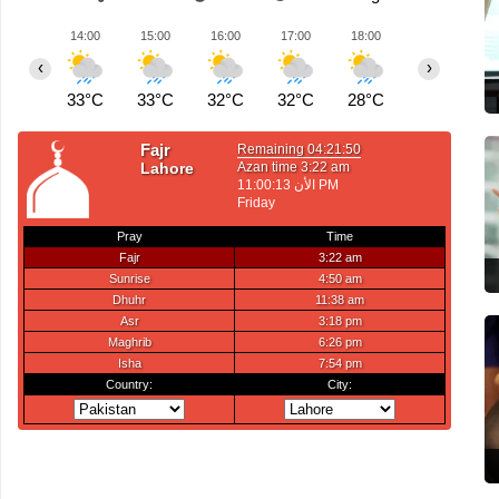
14:00
15:00
16:00
17:00
18:00
19:00
2
‹
›
33°C
33°C
32°C
32°C
28°C
26°C
2