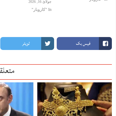
جولائ 16, 2026
In "کاروبار"
فیس بک
ٹویٹر
متعلق