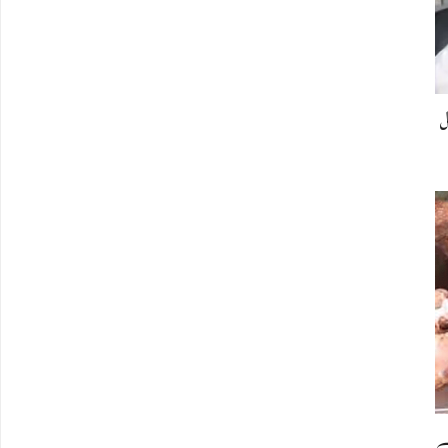
ل
مت475 روپے