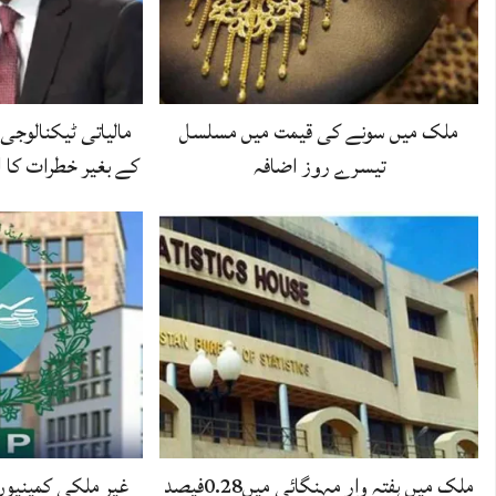
ملک میں سونے کی قیمت میں مسلسل
مالیاتی ٹیکنالوجی
تیسرے روز اضافہ
کے بغیر خطرات کا ا
ملک میں ہفتہ وار مہنگائی میں0.28فیصد
غیر ملکی کمپنیوں 