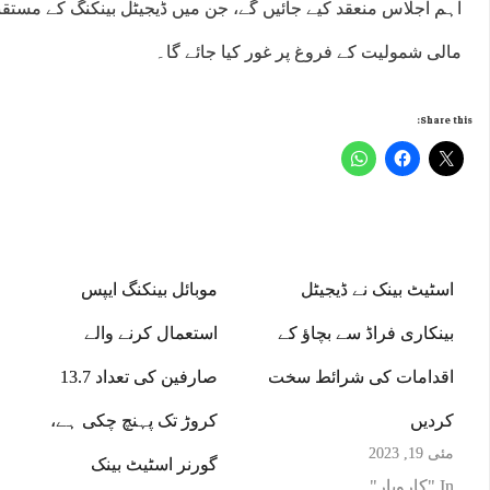
اہم اجلاس منعقد کیے جائیں گے، جن میں ڈیجیٹل بینکنگ کے مست
مالی شمولیت کے فروغ پر غور کیا جائے گا۔
Share this:
اسٹیٹ بینک نے ڈیجیٹل
موبائل بینکنگ ایپس
بینکاری فراڈ سے بچاؤ کے
استعمال کرنے والے
اقدامات کی شرائط سخت
صارفین کی تعداد 13.7
کردیں
کروڑ تک پہنچ چکی ہے،
مئی 19, 2023
گورنر اسٹیٹ بینک
In "کاروبار"