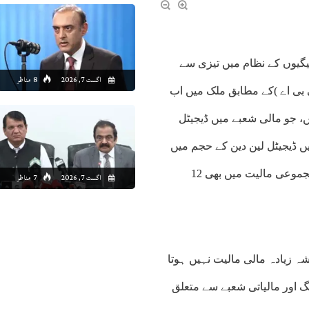
ئیگیوں کے نظام میں تیزی سے
اگست 7, 2026
8 مناظر
 بی اے )کے مطابق ملک میں اب
 ہیں، جو مالی شعبے میں ڈیجیٹل
 ڈیجیٹل لین دین کے حجم میں
مسلسل اضافہ ریکارڈ کیا جا رہا ہے جبکہ ڈیجیٹل ادائیگیوں کی مجموعی مالیت میں بھی 12
اگست 7, 2026
7 مناظر
ہ زیادہ مالی مالیت نہیں ہوتا
 اور مالیاتی شعبے سے متعلق