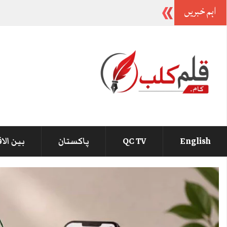
اہم خبریں
وزیراعظم سے کوئی شکای
_
English
QC TV
پاکستان
بین الا