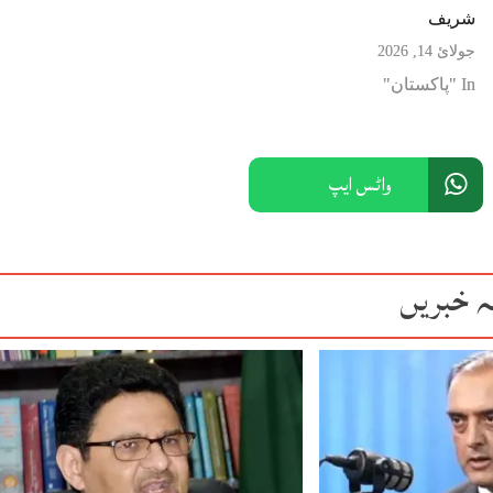
شریف
جولائ 14, 2026
In "پاکستان"
واٹس ایپ
ہ خبریں