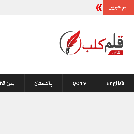
اہم خبریں
آصف زرداری اور نواز شریف کے ہوتے ہ
-
English
QC TV
پاکستان
بین الا