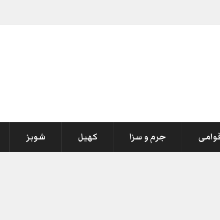
قوامی
جرم و سزا
کھیل
شوبز