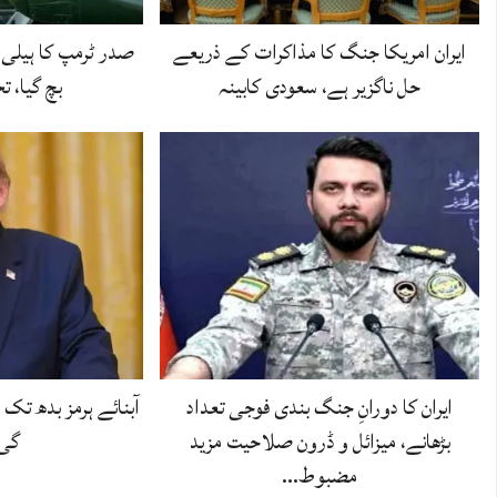
ایران امریکا جنگ کا مذاکرات کے ذریعے
صدر ٹرمپ کا ہیلی ک
حل ناگزیر ہے، سعودی کابینہ
بچ گیا، 
ایران کا دورانِ جنگ بندی فوجی تعداد
آبنائے ہرمز بدھ تک
بڑھانے، میزائل و ڈرون صلاحیت مزید
گی،
مضبوط…