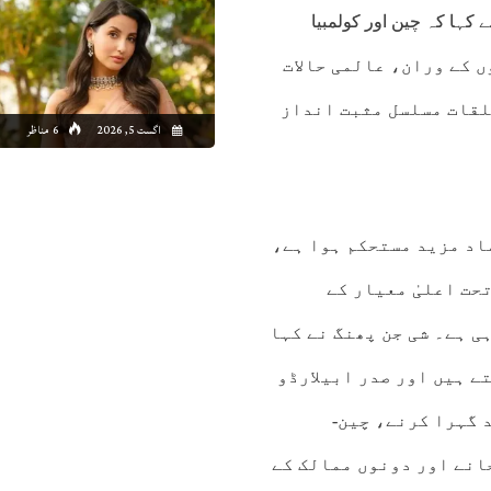
 کہا کہ چین اور کولمبیا
 دار ہیں۔ سفارتی تعلقات کے قیام کے 46 برسوں کے وران، عالمی حالات
لقات مسلسل مثبت انداز
اگست 5, 2026
6 مناظر
اد مزید مستحکم ہوا ہے،
حت اعلیٰ معیار کے
ی ہے۔ شی جن پھنگ نے کہا
ے ہیں اور صدر ابیلارڈو
 گہرا کرنے، چین-
انے اور دونوں ممالک کے