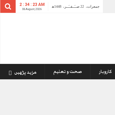
2 : 34 : 24 AM
جمعرات،
22
صــَــفــَــر،
1448ھ
06 August, 2026
کاروبار
صحت و تعلیم
مزید پڑھیں