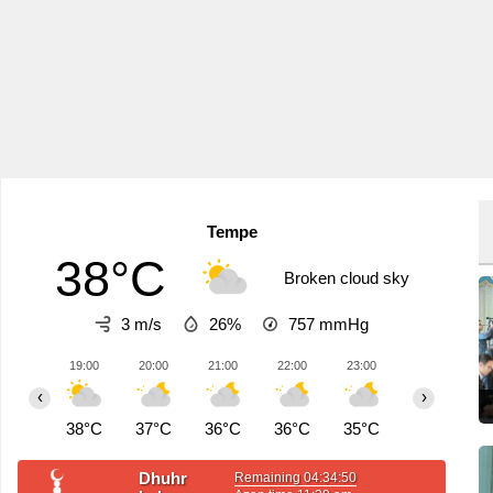
Tempe
38°C
Broken cloud sky
3 m/s
26%
757
mmHg
19:00
20:00
21:00
22:00
23:00
00:00
0
‹
›
38°C
37°C
36°C
36°C
35°C
35°C
3