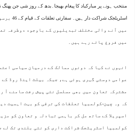
منتخب ہونے پر مبارکباد کا پیغام بھیجا۔بدھ کے روز شی جن پھنگ نے
اسٹریٹجک شراکت
میں آنے والی مختلف تبدیلیوں کے باوجود دوطرفہ تع
میں فروغ پاتے رہے ہیں۔
انہوں نے کہا کہ دونوں ممالک کے درمیان سیاسی اعتم
عوامی دوستی گہری ہوئی ہے، جبکہ بیلٹ اینڈ روڈ کے ت
مشترکہ تعاون میں بھی مسلسل نئی پیش رفت سامنے آ رہ
کہ وہ چین-کولمبیا تعلقات کی ترقی کو بہت اہمیت دیت
اسپریلا کے ساتھ مل کر باہمی تبادلہ و تعاون کو مزید
کولمبیا اسٹریٹجک شراکت داری کو نئی بلندی تک لے ج