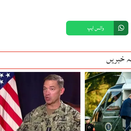
واٹس ایپ
ہ خبریں