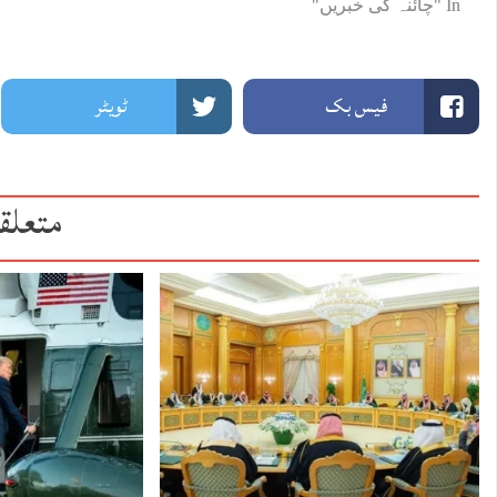
In "چائنہ کی خبریں"
فیس بک
ٹویٹر
متعلق