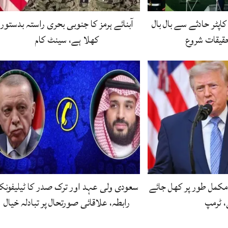
اپٹر حادثے سے بال بال
آبنائے ہرمز کا جنوبی بحری راستہ بدستور
تحقیقات شروع
کھلا ہے، سینٹ کام
 مکمل طور پر کھل جائے
سعودی ولی عہد اور ترک صدر کا ٹیلیفون
 ٹرمپ
رابطہ، علاقائی صورتحال پر تبادلہ خیال