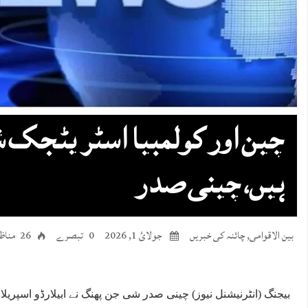
چین اور کولمبیا اسٹریٹجک ش
ہیں، چینی صدر
بین الاقوامی
,
چائنہ کی خبریں
جولائ 1, 2026
0 تبصرے
26 مناظر
بیجنگ (انٹرنیشنل نیوز) چینی صدر شی جن پھنگ نے ابیلارڈو اسپریلا 