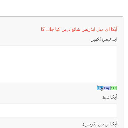
آپکا ای میل ایڈریس شائع نہیں کیا جائے گا
اپنا تبصرہ لکھیں
آپکا نام
*
آپکا ای میل ایڈریس
*