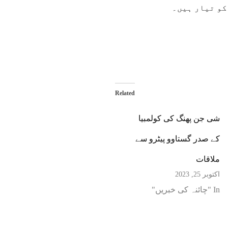
کو تیار ہیں۔
Related
شی جن پھنگ کی کولمبیا
کے صدر گستاوو پیٹرو سے
ملاقات
اکتوبر 25, 2023
In "چائنہ کی خبریں"