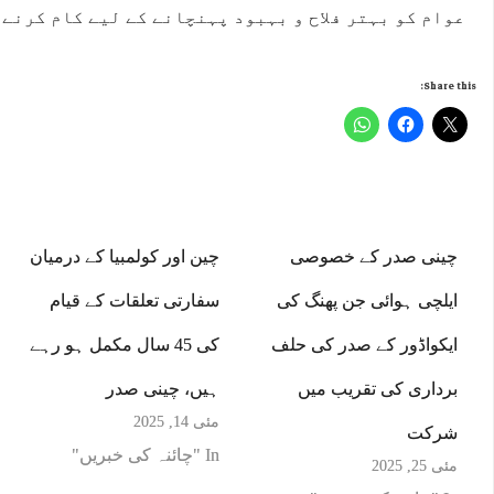
عوام کو بہتر فلاح و بہبود پہنچانے کے لیے کام کرنے 
Share this:
چینی صدر کے خصوصی
چین اور کولمبیا کے درمیان
ایلچی ہوائی جن پھنگ کی
سفارتی تعلقات کے قیام
ایکواڈور کے صدر کی حلف
کی 45 سال مکمل ہو رہے
برداری کی تقریب میں
ہیں، چینی صدر
مئی 14, 2025
شرکت
In "چائنہ کی خبریں"
مئی 25, 2025