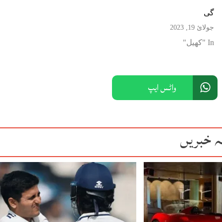
گی
جولائ 19, 2023
In "کھیل"
واٹس ایپ
ہ خبریں