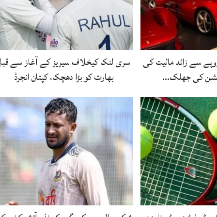
ے 8 ارب روپے سے زائد مالیت کی
سری لنکا کیخلاف سیریز کے آغاز سے قبل
یکشن کی جھلک…
بھارت کو بڑا دھچکا، کپتان انجرڈ