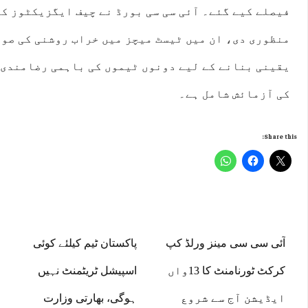
فیصلے کیے گئے۔ آئی سی سی بورڈ نے چیف ایگزیکٹوز ک
منظوری دی، ان میں ٹیسٹ میچز میں خراب روشنی کی صور
یقینی بنانے کے لیے دونوں ٹیموں کی باہمی رضامندی س
کی آزمائش شامل ہے۔
Share this:
آئی سی سی مینز ورلڈ کپ
پاکستان ٹیم کیلئے کوئی
کرکٹ ٹورنامنٹ کا 13واں
اسپیشل ٹریٹمنٹ نہیں
ایڈیشن آج سے شروع
ہوگی، بھارتی وزارت