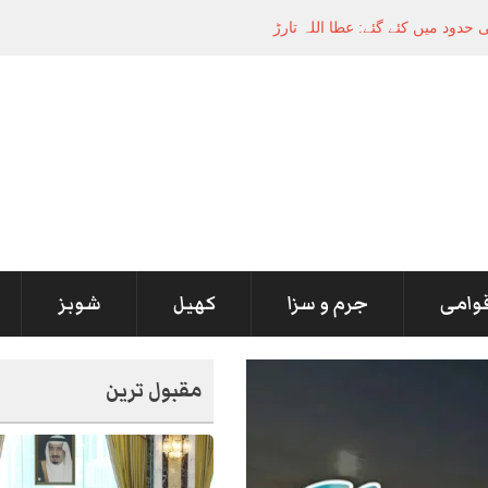
قوامی
جرم و سزا
کھیل
شوبز
مقبول ترین