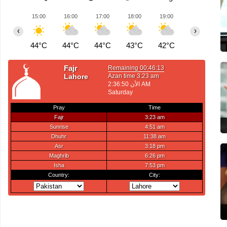
15:00
16:00
17:00
18:00
19:00
20:00
2
‹
›
44°C
44°C
44°C
43°C
42°C
42°C
4