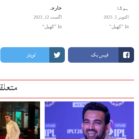
ہوگا
خارجہ
اکتوبر 5, 2023
اگست 12, 2023
In "کھیل"
In "کھیل"
فیس بک
ٹویٹر
متعلق