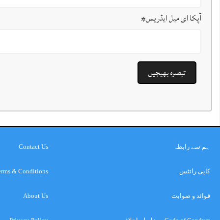
آپکا ای میل ایڈریس
*
ہم سے رابطہ
Contact Us
کاپی رائٹس
erms & Conditions
قوائد و ضوابت
About Us