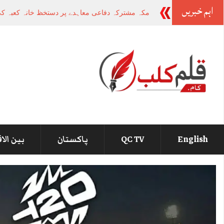
اہم خبریں
وزیراعظم سے
-
English
QC TV
پاکستان
بین الا