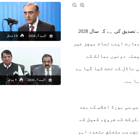
احمد آباد (سپورٹس نیوز) انٹرنیشنل کرکٹ کونسل (آئی سی سی) نے تصدیق کی ہے کہ سال 2028
اگست 7, 2026
10 مناظر
ہم بھارت اپنے تمام میچز غیر
یصلہ دونوں ممالک کے
 ماڈل کے تحت کیا گیا ہے
اگست 7, 2026
9 مناظر
ا ہے۔
ی سی بورڈ اجلاس کے بعد
 کرکٹ کے فروغ، کھیل کے
نچے سے متعلق متعدد اہم