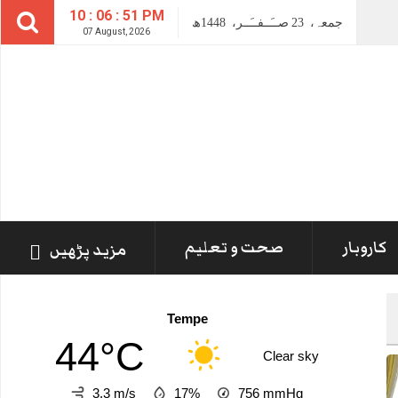
10 : 06 : 52 PM
جمعہ،
23
صــَــفــَــر،
1448ھ
07 August, 2026
کاروبار
صحت و تعلیم
مزید پڑھیں
Tempe
44°C
Clear sky
3.3 m/s
17%
756
mmHg