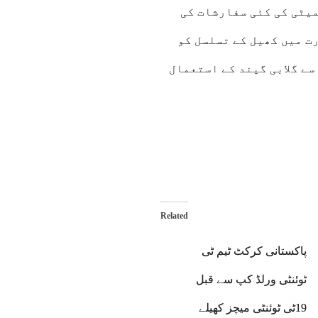
میٹی کی کئی سفارشات کی
ت میں کھیل کے تسلسل کو
ے گلابی گیند کے استعمال
Related
پاکستانی کرکٹ ٹیم ٹی
ٹوئنٹی ورلڈ کپ سے قبل
19ٹی ٹوئنٹی میچز کھیلے