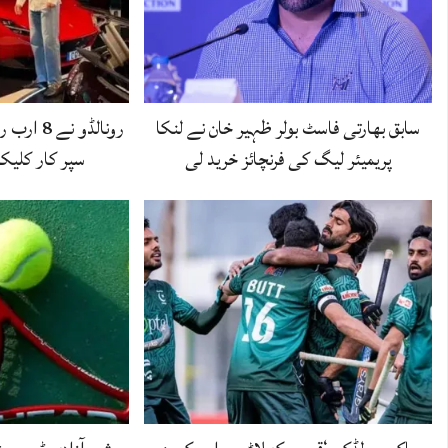
سابق بھارتی فاسٹ بولر ظہیر خان نے لنکا
رونالڈو ن
پریمیئر لیگ کی فرنچائز خرید لی
سپر کار کل