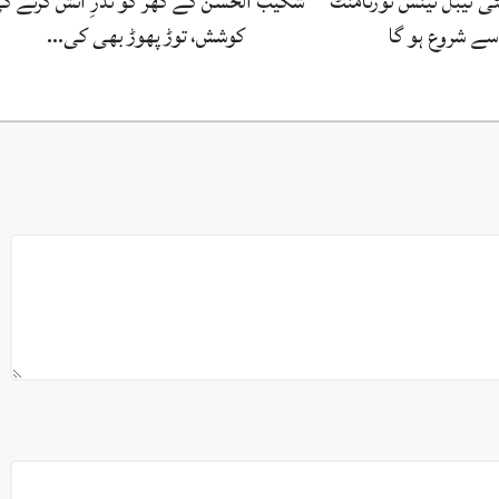
ی ٹیبل ٹینس ٹورنامنٹ
شکیب الحسن کے گھر کو نذرِ آتش کرنے ک
کوشش، توڑ پھوڑ بھی کی…