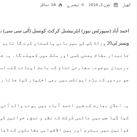
کھیل
جون 2, 2026
0 تبصرے
28 مناظر
ویمنز ٹی20 ورلڈ کپ کی میزبانی پاکستان کرے گا تا
جانبدار مقام یعنی کسی اور ملک میں کھیلے گا۔ یہ ف
درمیان موجودہ سفارتی تناﺅ کے باعث اپنائے گئے اسی
جو مردوں کے بڑے ایونٹس میں بھی اختیار کیا جاتا رہ
یہ اعلان بھارت کے شہر احمد آباد میں ہونے والے آئی س
کیا گیا جس میں عالمی کرکٹ کے نظم و نسق، خواتین کی
قوانین میں بہتری اور بین الاقوامی مقابلوں کے ڈھا