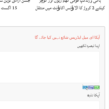
ہاکی ورلڈکپ‘قومی کھلاڑیوں اور کوچز
جشن آزادی ٹوین سٹ
کیلئے 2 کروڑ کا الاﺅنس اکاﺅنٹ میں منتقل
15 اگست سے شروع ہو گا
آپکا ای میل ایڈریس شائع نہیں کیا جائے گا
اپنا تبصرہ لکھیں
آپکا نام
*