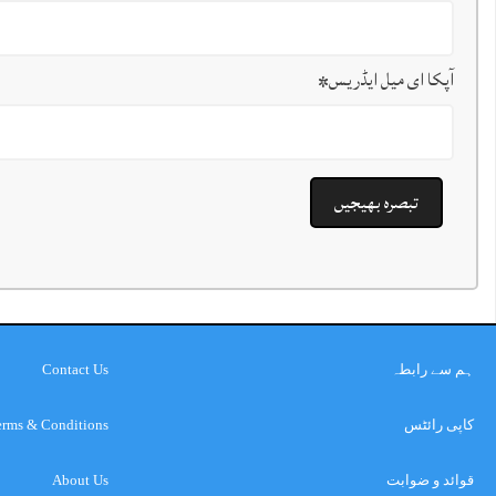
آپکا ای میل ایڈریس
*
ہم سے رابطہ
Contact Us
کاپی رائٹس
erms & Conditions
قوائد و ضوابت
About Us