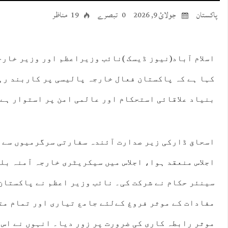
پاکستان
جولائ 9, 2026
0 تبصرے
19 مناظر
اسلام آباد(نیوز ڈیسک )نائب وزیراعظم اور وزیر خارج
کہا ہے کہ پاکستان فعال خارجہ پالیسی پر کاربند رہ
بنیاد علاقائی استحکام اور عالمی امن پر استوار ہے 
اسحاق ڈارکی زیر صدارت آئندہ سفارتی سرگرمیوں سے م
اجلاس منعقد ہوا، اجلاس میں سیکریٹری خارجہ آمنہ بلو
سینئر حکام نے شرکت کی۔ نائب وزیر اعظم نے پاکستان
مفادات کے موثر فروغ کےلئے جامع تیاری اور تمام مت
موثر رابطہ کاری کی ضرورت پر زور دیا۔ انہوں نے اس 