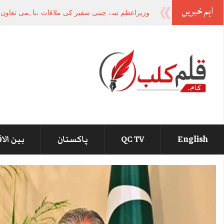
اہم خبریں
-
English
QC TV
پاکستان
بین الا