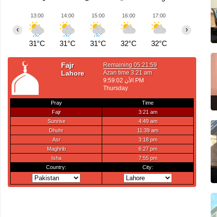
13:00
14:00
15:00
16:00
17:00
18:00
1
‹
›
31°C
31°C
31°C
32°C
32°C
31°C
3