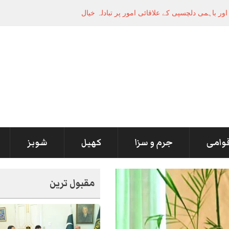
قوامی
جرم و سزا
کھیل
شوبز
مقبول ترین