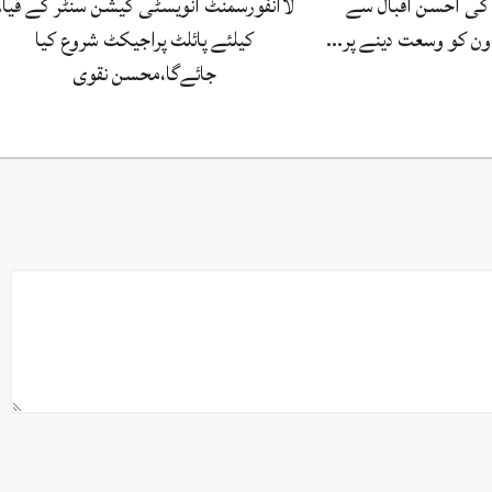
کی احسن اقبال سے
لاانفورسمنٹ انویسٹی گیشن سنٹر کے قیام
اون کو وسعت دینے پر…
کیلئے پائلٹ پراجیکٹ شروع کیا
جائےگا،محسن نقوی