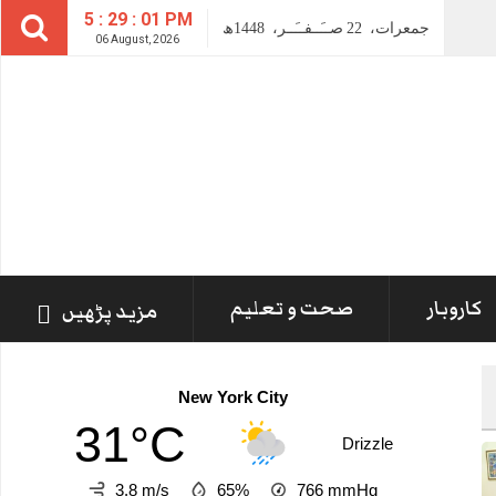
5 : 29 : 02 PM
جمعرات،
22
صــَــفــَــر،
1448ھ
06 August, 2026
کاروبار
صحت و تعلیم
مزید پڑھیں
New York City
31°C
Drizzle
3.8 m/s
65%
766
mmHg