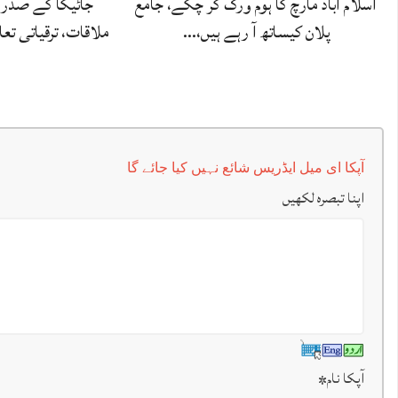
اسلام آباد مارچ کا ہوم ورک کر چکے، جامع
جائیکا کے صدر 
پلان کیساتھ آ رہے ہیں،…
ملاقات، ترقیاتی تع
آپکا ای میل ایڈریس شائع نہیں کیا جائے گا
اپنا تبصرہ لکھیں
آپکا نام
*