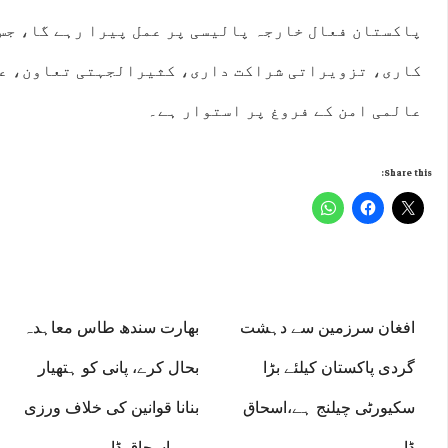
پاکستان فعال خارجہ پالیسی پر عمل پیرا رہے گا، جس
کاری، تزویراتی شراکت داری، کثیرالجہتی تعاون، عل
عالمی امن کے فروغ پر استوار ہے۔
Share this:
افغان سرزمین سے دہشت
بھارت سندھ طاس معاہدہ
گردی پاکستان کیلئے بڑا
بحال کرے، پانی کو ہتھیار
سکیورٹی چیلنج ہے،اسحاق
بنانا قوانین کی خلاف ورزی
ڈار
ہے، اسحاق ڈار