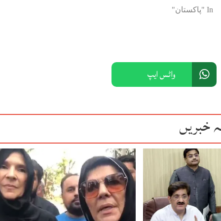
In "پاکستان"
واٹس ایپ
ہ خبریں