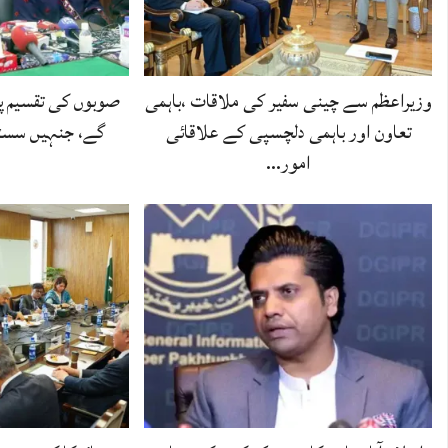
وزیراعظم سے چینی سفیر کی ملاقات ،باہمی
صوبوں کی تقسیم پر
تعاون اور باہمی دلچسپی کے علاقائی
گے، جنہیں سسٹم
امور…