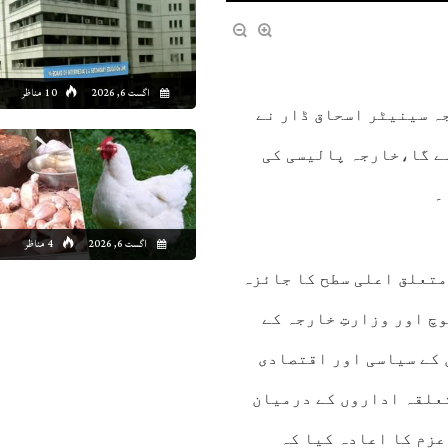
اگست 6, 2026
10 مناظر
ہ سینیٹر اسحاق ڈار نے
ے گا،خارجہ پالیسی کی
۔
اگست 6, 2026
4 مناظر
تعلق اعلی سطح کا جائزہ
چ اور وزارتِ خارجہ کے
 کے سیاسی اور اقتصادی
علقہ اداروں کے درمیان
عزم کا اعادہ کیا کہ