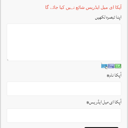
آپکا ای میل ایڈریس شائع نہیں کیا جائے گا
اپنا تبصرہ لکھیں
آپکا نام
*
آپکا ای میل ایڈریس
*