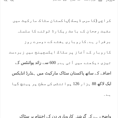
جولائ 7, 2026
126 تبصرے
228 مناظر
کراچی (کامرس ڈیسک )پاکستان سٹاک مارکیٹ میں
مثبت رجحان کے باعث ریکارڈ ٹوٹنے کا سلسلہ
برقرار ہے۔کاروباری ہفتے کے دوسرے روز
کاروبار کے آغاز پر سٹاک ایکسچینج میں زبردست
تیزی دیکھنے میں آئی ہے، 600 سے زائد پوائنٹس کے
اضافے کے ساتھ پاکستان سٹاک مارکیٹ میں ہنڈرڈ انڈیکس
ایک لاکھ 88 ہزار 126 پوائنٹس کی سطح پر پہنچ گیا
ہے۔
واضح رہے کہ گزشتہ کاروباری دن کے اختتام پر سٹاک