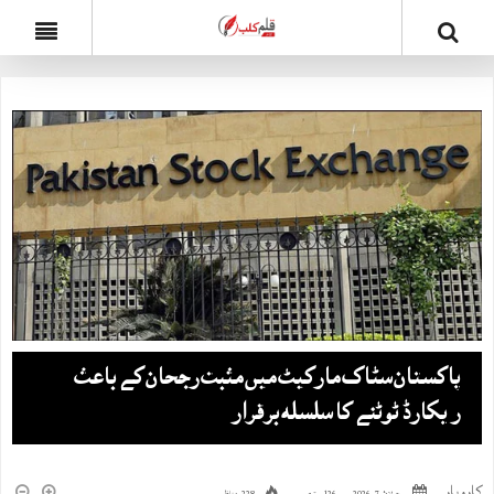
پاکستان سٹاک مارکیٹ میں مثبت رجحان کے باعث
ریکارڈ ٹوٹنے کا سلسلہ برقرار
کاروبار