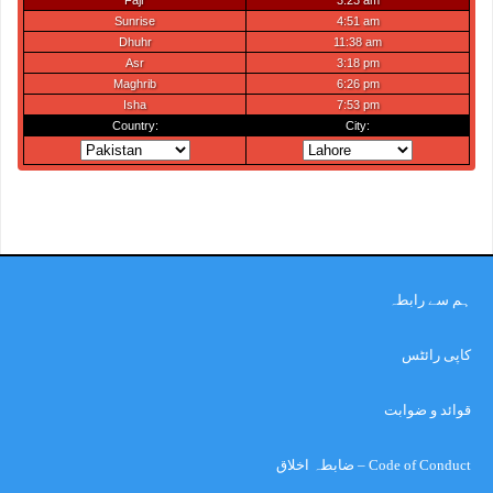
ہم سے رابطہ
کاپی رائٹس
قوائد و ضوابت
Code of Conduct – ضابطہ اخلاق