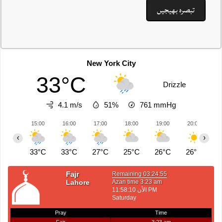
New York City
33°C
Drizzle
4.1 m/s
51%
761
mmHg
15:00
16:00
17:00
18:00
19:00
20:00
2
‹
›
33°C
33°C
27°C
25°C
26°C
26°C
2