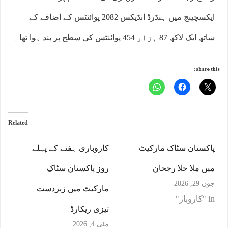
ایکسچینج میں ہنڈرڈ انڈیکس 2082 پوائنٹس کے اضافے کے
ساتھ ایک لاکھ 87 ہزار 454 پوائنٹس کی سطح پر بند ہوا تھا۔
Share this:
Related
پاکستان سٹاک مارکیٹ
کاروباری ہفتے کے پہلے
میں ملا جلا رجحان
روز پاکستان سٹاک
جون 29, 2026
مارکیٹ میں زبردست
In "کاروبار"
تیزی ریکارڈ
مئی 4, 2026