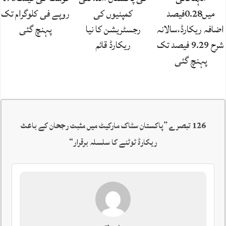
میں0.28فیصد
کمپنیوں کی
روپے فی کلوگرام تک
اضافہ ریکارڈ،سالانہ
رجسٹریشن کا نیا
پہنچ گئی
شرح 9.29 فیصد تک
ریکارڈ قائم
پہنچ گئی
126 تبصرے ”
پاکستان سٹاک مارکیٹ میں مثبت رجحان کے باعث
ریکارڈ ٹوٹنے کا سلسلہ برقرار
“