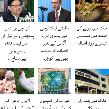
ملک میں سونے کی
مالیاتی ٹیکنالوجی
کر اچی پورٹ پر
قیمت میں مسلسل
میں بہتری آئی،
پہنچنے والے تیل کی
تیسرے روز اضافہ
آگہی کے بغیر
اصل قیمت 200
خطرات کا اندیشہ
روپے ہوتی
بھی ہے، گورنر…
ہے،مفتاح…
ملک میں ہفتہ وار
غیر ملکی کمپنیوں
لاہور، مرغی کے
مہنگائی
کی پاکستان آمد، نئی
گوشت کی قیمت475