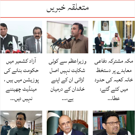
متعلقہ خبریں
مکہ مشترکہ دفاعی
وزیراعظم سے کوئی
آزاد کشمیر میں
معاہدے پر دستخظ
شکایت نہیں اصل
حکومت بنانے کی
خانہ کعبہ کی حدود
لڑائی ان کے اپنے
پوزیشن میں ہیں ،
میں کئے گئے:
خاندان کے درمیان
مینڈیٹ چھیننے
عطا…
ہے،…
نہیں دیں…