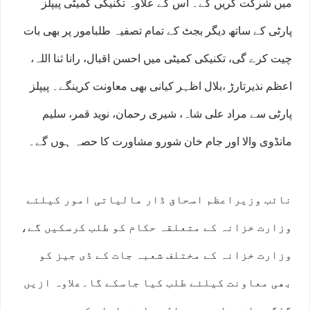
میں شرکت کریں گے۔ اس کے علاوہ تکنیکی کمیٹی پیپلز
پارٹی کے ساتھ دیگر بجٹ کے تمام تصفیہ طلبامور پر بھی بات
چیت کرے گی، تکنیکی کمیٹی میں احسن اقبال، رانا ثنا اللہ،
اعظم نذیرتارڑ ،بلال اظہر کیانی بھی معاونت کرینگے۔ پیپلز
پارٹی سے مراد علی شاہ، شیری رحمان، نوید قمر، سلیم
مانڈوی والا اور جام خان شورو مشاورت کا حصہ ہوں گے۔
نائب وزیراعظم اسحاق ڈار مالیاتی امور کیلئے
وزارت خزانہ کے متعلقہ حکام کو طلب کرسکیں گے،
وزارت خزانہ کے مختلف شعبہ جات کے ڈی جیز کو
بھی معاونت کیلئے طلب کیا جاسکے گا۔علاوہ ازیں