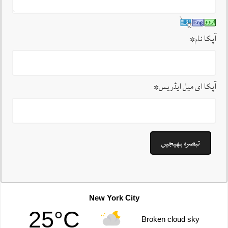
آپکا نام
*
آپکا ای میل ایڈریس
*
New York City
25°C
Broken cloud sky