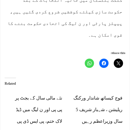
گلگت بلتستان میں حالیہ انتخابات کے بعد
حکومت سازی کیلئے کوششیں شروع کردی گئیں ہیں،
پیپلز پارٹی اور ن لیگ کی اتحادی حکومت بننے کا
قوی امکان ہے۔
Share this:
Related
فوج کیساتھ شاندار ورکنگ
نئے مالی سال کے بجٹ پر
ریلیشن ، شہباز شریف 5
پی پی اور ن لیگ میں ڈیڈ
سال وزیراعظم رہیں
لاک ختم، پی ایس ڈی پی