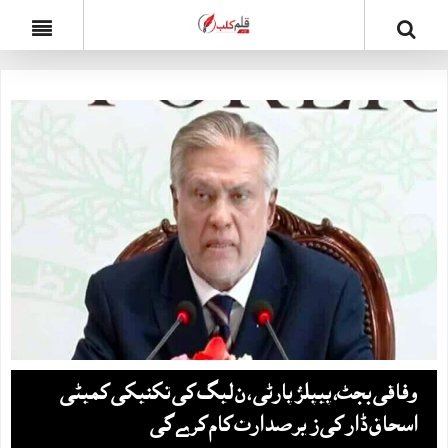
وفاقی بجٹ، پیپلزپارٹی ، ن لیگ کی تکنیکی کمیٹی
اسحاق ڈار کی زیر صدارت کام کرےگی