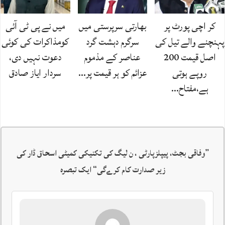
کر اچی پورٹ پر
بھارتی سرپرستی میں
میں نے پی ٹی آئی
پہنچنے والے تیل کی
سرگرم دہشت گرد
کومذاکرات کی کوئی
اصل قیمت 200
عناصر کے مذموم
دعوت نہیں دی،
روپے ہوتی
عزائم کو ہر قیمت پر…
سردار ایاز صادق
ہے،مفتاح…
”
وفاقی بجٹ، پیپلزپارٹی ، ن لیگ کی تکنیکی کمیٹی اسحاق ڈار کی
زیر صدارت کام کرےگی
“ ایک تبصرہ