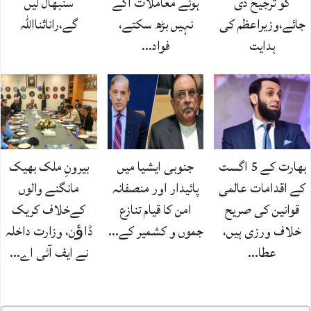
کو ترجیح دی
ہوئے معاملات آگے
سنبھال لیں
جائے،وزیراعظم کی
نہیں بڑھ سکتے،
گے،راناثنااللہ
ہدایت
فواد…
بھارت کے 5 اگست
جنوبی ایشیا میں
بیرونِ ملک بھیک
کے اقدامات عالمی
پائیدار اور منصفانہ
مانگنے والوں
قوانین کی صریح
امن کا قیام تنازع
کےخلاف کریک
خلاف ورزی ہیں،
جموں و کشمیر کے…
ڈاﺅن، وزارت داخلہ
عطا…
نے ایف آئی اے…