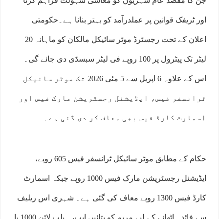
جن کا مقصد عام شہریوں کو معاشی سہولت فراہم کرنا
اور ٹریفک قوانین پر عملدرآمد کو بہتر بنانا ہے۔حکومتی
اعلان کے تحت رجسٹرڈ موٹر سائیکل مالکان کو ماہانہ 20
لیٹر تک پیٹرول پر 100 روپے فی لیٹر سبسڈی دی جائے گی۔
اس کے علاوہ 6 اپریل سے 5 مئی 2026 تک موٹر سائیکل
ٹرانسفر فیس، ایڈیشنل رجسٹریشن مارک فیس اور
اسمارٹ کارڈ فیس بھی معاف کر دی گئی ہے۔
حکام کے مطابق موٹر سائیکل ٹرانسفر فیس 605 روپے،
ایڈیشنل رجسٹریشن مارک فیس 1000 روپے جبکہ اسمارٹ
کارڈ فیس 1300 روپے معاف کی گئی ہے۔ شہری اس ریلیف
سے فائدہ اٹھانے کے لیے مریم کو بتائیں ایپ، ہیلپ لائن 1000 یا