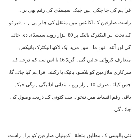
فراہم کی جا چکی ہیں جبکہ سبسڈی کی رقم بھی براہ
راست صارفین کے اکانٹس میں منتقل کی جا رہی ہے۔فیز ٹو
کے تحت ہر الیکٹرک بائیک پر 80 ہزار روپے سبسڈی دی جائے
گی اور آئندہ تین ماہ میں مزید ایک لاکھ الیکٹرک بائیکس
متعارف کروائی جائیں گی۔ گریڈ 16 یا اس سے کم درجے کے
سرکاری ملازمین کو بلاسود بائیک یا رکشہ فراہم کیا جائے گا،
جس کیلئے صرف 10 ہزار روپے ابتدائی ادائیگی ہوگی جبکہ
باقی رقم اقساط میں تنخواہ سے کٹوتی کے ذریعے وصول کی
جائے گی۔
نئی پالیسی کے مطابق متعلقہ کمپنیاں صارفین کو براہ راست