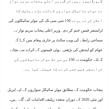
لاہور(نیوز رپورٹر )وزیر اعلی پنجاب مریم نواز
نے موٹر سائیکل سواروں کےلئے بڑے ریلیف کا
اعلان کرتے ہوئے 150 سی سی تک کی موٹر سائیکلوں کی
ٹرانسفر فیس ختم کر دی۔وزیر اعلی پنجاب مریم نواز نے
سماجی رابطے کی ویب سائٹ پر جاری پیغام میں کہا کہ
عوام کو ایندھن کی بڑھتی ہوئی قیمتوں کے اثرات سے بچانے
کےلئے حکومت نے 150 سی سی تک موٹر سائیکلوں کی
ٹرانسفر فیس ختم کرنے کا فیصلہ کیا ہے۔
پنجاب حکومت کے مطابق موٹر سائیکل سواروں کے لیے اپریل
اور مئی 2026 کے دوران متعدد ریلیف اقدامات کیے گئے ہیں،