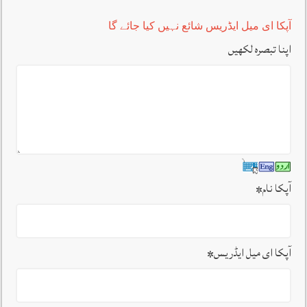
آپکا ای میل ایڈریس شائع نہیں کیا جائے گا
اپنا تبصرہ لکھیں
آپکا نام
*
آپکا ای میل ایڈریس
*