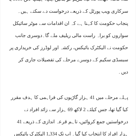
سرکاری ویب پورٹل کے ذریعے درخواست دے سکتے ہیں۔
پنجاب حکومت کا کہنا ہے کہ ان اقدامات سے موٹر سائیکل
سواروں کو براہ راست مالی ریلیف ملے گا۔دوسری جانب
حکومت نے الیکٹرک بائیکس، رکشہ اور لوڈرز کی خریداری پر
سبسڈی سکیم کے دوسرے مرحلے کی تفصیلات جاری کر
دیں۔
پہلے مرحلے میں 41 ہزار گاڑیوں کی فراہمی کا ہدف مقرر
کیا گیا تھا، جس کیلئے 2 لاکھ 69 ہزار سے زائد افراد نے
درخواستیں جمع کروائیں، تاہم قرعہ اندازی کے ذریعے 41
ہزار افراد کا انتخاب کیا گیا۔ اب تک 1,334 الیکٹرک بائیکس