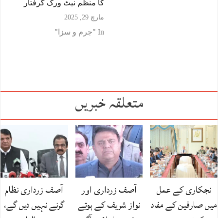
کا منظم نیٹ ورک گرفتار
مارچ 29, 2025
In "جرم و سزا"
متعلقہ خبریں
نجکاری کے عمل
آصف زرداری اور
آصف زرداری نظام
میں صارفین کے مفاد
نواز شریف کے ہوتے
گرنے نہیں دیں گے،