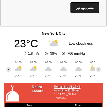
New York City
23°C
Low cloudiness
1.8 m/s
98%
766
mmHg
01:00
02:00
03:00
04:00
05:00
06:00
0
‹
›
23°C
23°C
23°C
23°C
23°C
23°C
2