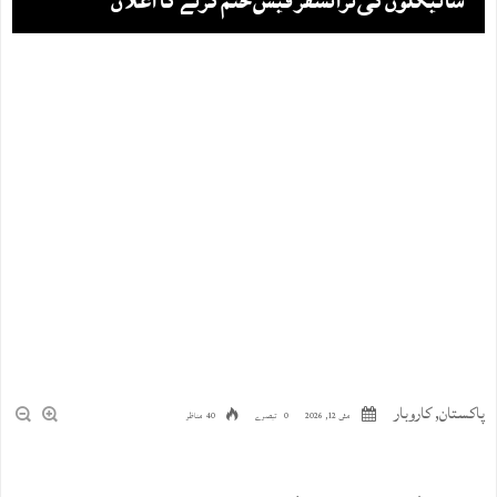
سائیکلوں کی ٹرانسفر فیس ختم کرنے کا اعلان
پاکستان
,
کاروبار
مئی 12, 2026
0 تبصرے
40 مناظر