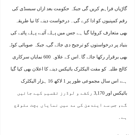
گاڑیاں فراہم کریں گی جبکہ حکومت بعد ازاں سبسڈی کی
رقم کمپنیوں کو ادا کرے گی۔ درخواست دینے کا نیا طریقہ
بھی متعارف کروایا گیا ہے جس میں پہلے آئیے، پہلے پائیے کی
بنیاد پر درخواستوں کو ترجیح دی جائے گی، جبکہ صوبائی کوٹہ
بھی برقرار رکھا جائے گا۔اس کے علاوہ 600 نمایاں سرکاری
کالج طلبہ کو مفت الیکٹرک بائیکس دینے کا اعلان بھی کیا گیا
ہے، اس سال مجموعی طور پر 1 لاکھ 16 ہزار الیکٹرک
بائیکس اور 3,170 رکشے و لوڈرز تقسیم کیے جائیں
گے، جس سے ایندھن کی مد میں نمایاں بچت متوقع
ہے۔