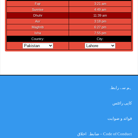
ہم سے رابطہ
کاپی رائٹس
قوائد و ضوابت
Code of Conduct – ضابطہ اخلاق