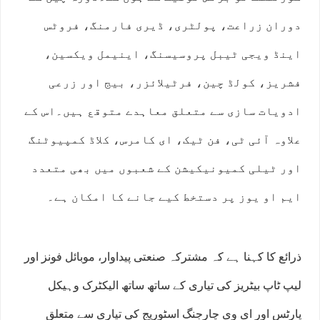
دوران زراعت، پولٹری، ڈیری فارمنگ، فروٹس
اینڈ ویجی ٹیبل پروسیسنگ، اینیمل ویکسین،
فشریز، کولڈ چین، فرٹیلائزر، بیج اور زرعی
ادویات سازی سے متعلق معاہدے متوقع ہیں۔اس کے
علاوہ آئی ٹی، فن ٹیک، ای کامرس، کلاڈ کمپیوٹنگ
اور ٹیلی کمیونیکیشن کے شعبوں میں بھی متعدد
ایم او یوز پر دستخط کیے جانے کا امکان ہے۔
ذرائع کا کہنا ہے کہ مشترکہ صنعتی پیداوار، موبائل فونز اور
لیپ ٹاپ بیٹریز کی تیاری کے ساتھ ساتھ الیکٹرک وہیکل
پارٹس اور ای وی چارجنگ اسٹوریج کی تیاری سے متعلق