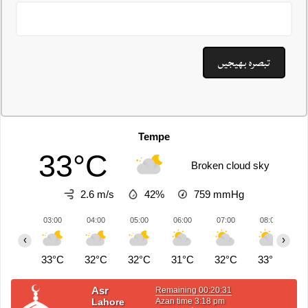
Tempe
33°C
Broken cloud sky
2.6 m/s
42%
759
mmHg
03:00
04:00
05:00
06:00
07:00
08:00
0
‹
›
33°C
32°C
32°C
31°C
32°C
33°C
3