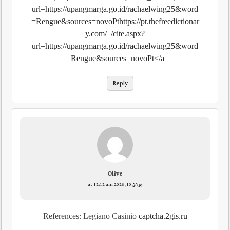
url=https://upangmarga.go.id/rachaelwing25&word
=Rengue&sources=novoPthttps://pt.thefreedictionar
y.com/_/cite.aspx?
url=https://upangmarga.go.id/rachaelwing25&word
=Rengue&sources=novoPt</a
Reply
Olive
جولائ 10, 2026 at 12:12 am
References: Legiano Casinio
captcha.2gis.ru