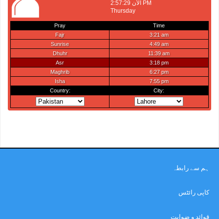
ہم سے رابطہ
کاپی رائٹس
قوائد و ضوابت