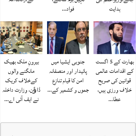
ہدایت
فواد…
بھارت کے 5 اگست
جنوبی ایشیا میں
بیرونِ ملک بھیک
کے اقدامات عالمی
پائیدار اور منصفانہ
مانگنے والوں
قوانین کی صریح
امن کا قیام تنازع
کےخلاف کریک
خلاف ورزی ہیں،
جموں و کشمیر کے…
ڈاﺅن، وزارت داخلہ
عطا…
نے ایف آئی اے…