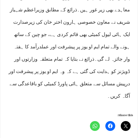
معاہدے بھی زیر غور ہیں۔ذرائع کے مطابق وزیراعظم شہباز
شریف نے معاون خصوصی ہارون اختر خان کی زیرصدارت
ایک ہائی لیول کمیٹی بھی قائم کردی ہے، جو چین کے ساتھ
ہونے والے تمام ایم او یوز پر پیشرفت اور عملدرآمد کا ہفتہ
وار جائزہ لے گی۔ذرائع نے بتایا کہ تمام متعلقہ وزارتوں اور
ڈویژنز کو ہدایت کی گئی ہے کہ وہ ایم او یوز پر پیشرفت اور
درپیش مسائل سے متعلق ہائی پاورڈ کمیٹی کو باقاعدگی سے
آگاہ کریں۔
Share this: