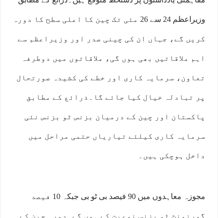
وزیراعظم 24 سے 26 مئی تک چین کا اعلی سطح کا دورہ
کریں گے، جہاں ان کی چینی صدر اور وزیراعظم سے
اہم ملاقاتیں بھی ہوں گی، ملاقاتوں میں دوطرفہ
تعاون، سرمایہ کاری اور خطے کی کشیدہ صورتحال
پر تبادلہ خیال کیا جائے گا۔ذرائع کے مطابق
پاکستان اور چین کے درمیان بزنس ٹو بزنس نئی
سرمایہ کاری کیلئے تیاریاں حتمی مراحل میں
داخل ہوچکی ہیں۔
مجوزہ معاہدوں میں 90 فیصد بی ٹو بی جبکہ 10 فیصد
گورنمنٹ ٹو بزنس نوعیت کے ہوں گے۔دورہ چین کے