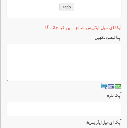
Reply
آپکا ای میل ایڈریس شائع نہیں کیا جائے گا
اپنا تبصرہ لکھیں
آپکا نام
*
آپکا ای میل ایڈریس
*