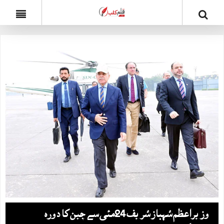
وزیراعظم شہباز شریف 24مئی سے چین کا دورہ