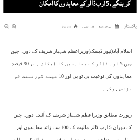
کرینگے ، 5 ارب ڈالر کے معاہدوں کا امکان
پاکستان
مئی 20, 2026
111 تبصرے
245 مناظر
اسلام آباد(نیوز ڈیسک)وزیراعظم شہباز شریف کے دورہ چین
میں 5 ارب ڈالر کے معاہدوں کا امکان ہے، 90 فیصد
معاہدوں کی نوعیت بی ٹو بی اور 10 فیصد گورنمنٹ ٹو
بزنس ہوگی۔
رپورٹ مطابق وزیراعظم شہباز شریف کے آئندہ دورہ چین
کے دوران 5 ارب ڈالر مالیت کے 100 سے زائد معاہدوں اور
مفاہمتی یادداشتوں پر دستخط متوقع ہیں۔ذرائع کے مطابق