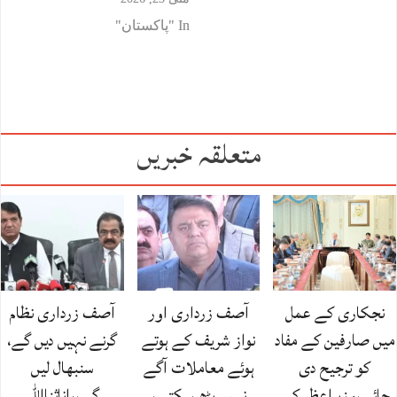
In "پاکستان"
متعلقہ خبریں
نجکاری کے عمل
آصف زرداری اور
آصف زرداری نظام
میں صارفین کے مفاد
نواز شریف کے ہوتے
گرنے نہیں دیں گے،
کو ترجیح دی
ہوئے معاملات آگے
سنبھال لیں
جائے،وزیراعظم کی
نہیں بڑھ سکتے،
گے،راناثنااللہ