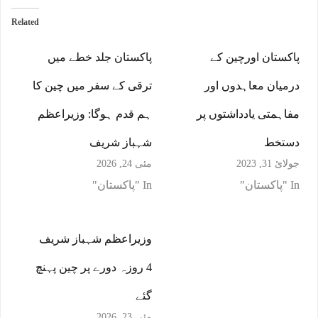
Related
پاکستان اورچین کے
پاکستان جلد خطے میں
درمیان معاہدوں اور
ترقی کے سفر میں چین کا
مفاہمتی یادداشتوں پر
ہم قدم ہوگا: وزیراعظم
دستخط
شہباز شریف
جولائ 31, 2023
مئی 24, 2026
In "پاکستان"
In "پاکستان"
وزیراعظم شہباز شریف
4 روزہ دورے پر چین پہنچ
گئے
مئی 23, 2026