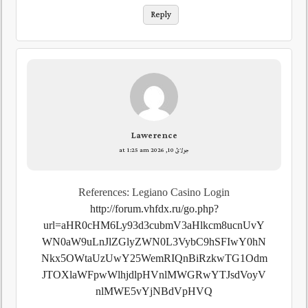
Reply
Lawerence
جولائ 10, 2026 at 1:25 am
References: Legiano Casino Login
http://forum.vhfdx.ru/go.php?
url=aHR0cHM6Ly93d3cubmV3aHlkcm8ucnUvY
WN0aW9uLnJlZGlyZWN0L3VybC9hSFIwY0hN
Nkx5OWtaUzUwY25WemRIQnBiRzkwTG1Odm
JTOXlaWFpwWlhjdlpHVnlMWGRwYTJsdVoyV
nlMWE5vYjNBdVpHVQ