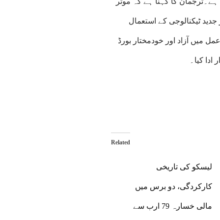
ر 100.8 فیصد تک پہنچ گئی ہے۔ترجمان کا کہنا ہے کہ موثر
جدید ٹیکنالوجی کے استعمال
ل میں آزاد اور خودمختار بورڈ
 ادا کیا۔
Related
لیسکو کی تاریخی
کارکردگی، دو برس میں
مالی خسارہ 79 ارب سے