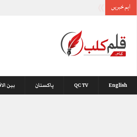
اہم خبریں
وزیراعظم سے کوئی شکایت نہیں اصل
-
English
QC TV
پاکستان
بین الا