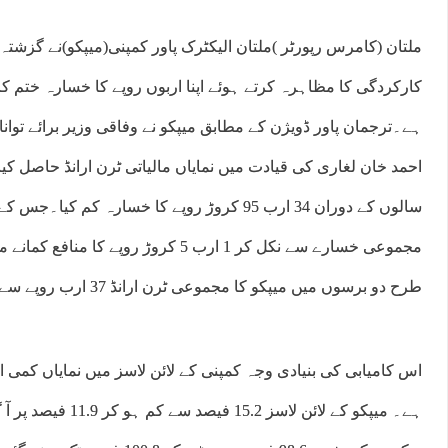
ملتان (کامرس رپورٹر )ملتان الیکٹرک پاور کمپنی(میپکو)نے گزشتہ
کارکردگی کا مظاہرہ کرتے ہوئے اپنا اربوں روپے کا خسارہ ختم 
ہے۔ترجمان پاور ڈویژن کے مطابق میپکو نے وفاقی وزیر برائے توانا
احمد خان لغاری کی قیادت میں نمایاں مالیاتی ٹرن ارانڈ حاصل کی
مجموعی خسارے سے نکل کر 1 ارب 5 کروڑ روپے
طرح دو برسوں میں میپکو کا مجموعی ٹرن ارانڈ 37 ارب روپے سے زائد رہا۔
اس کامیابی کی بنیادی وجہ کمپنی کے لائن لاسز میں نمایاں کمی
ہے۔ میپکو کے لائن لاسز 