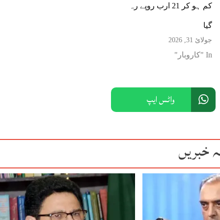
کم ہو کر 21 ارب روپے رہ
گیا
جولائ 31, 2026
In "کاروبار"
واٹس ایپ
ہ خبریں