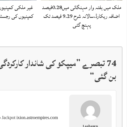
ملک میں ہفتہ وار مہنگائی میں0.28فیصد
غیر ملکی کمپنیوں 
اضافہ ریکارڈ،سالانہ شرح 9.29 فیصد تک
کمپنیوں کی رجسٹری
پہنچ گئی
74 تبصرے ”
میپکو کی شاندار کارکرد
بن گئی
“
o Jackpot
ixion.astroempires.com
Lashawn