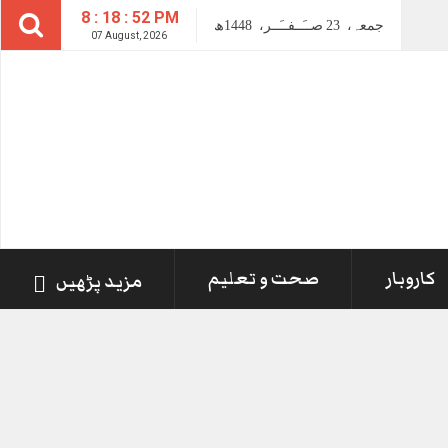
8 : 18 : 54 PM
جمعہ،
23
صــَــفــَــر،
1448ھ
07 August, 2026
کاروبار
صحت و تعلیم
مزید پڑھیں