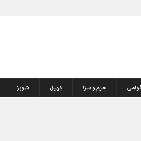
قوامی
جرم و سزا
کھیل
شوبز