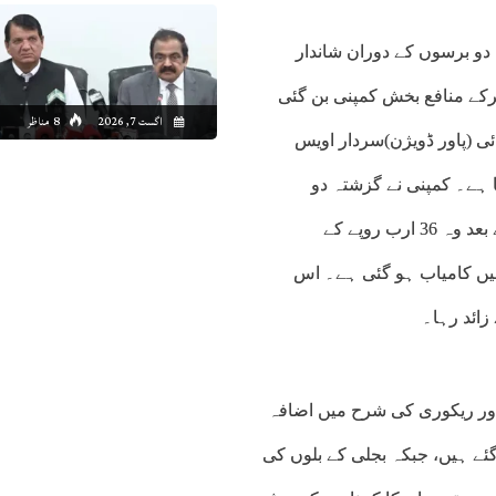
 دو برسوں کے دوران شاندار
کرکے منافع بخش کمپنی بن گئی
اگست 7, 2026
8 مناظر
ئی (پاور ڈویژن)سردار اویس
ا ہے۔ کمپنی نے گزشتہ دو
سالوں کے دوران 34 ارب 95 کروڑ روپے کا خسارہ کم کیا۔جس کے بعد وہ 36 ارب روپے کے
 کا منافع کمانے میں کامیاب ہو گئی ہے۔ اس
 اور ریکوری کی شرح میں اضافہ
15.2 فیصد سے کم ہو کر 11.9 فیصد پر آ گئے ہیں، جبکہ بجلی کے بلوں کی