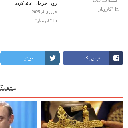
اگست 15, 2023
روپے جرمانہ عائد کردیا
In "کاروبار"
فروری 4, 2025
In "کاروبار"
فیس بک
ٹویٹر
متعلق