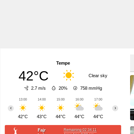
Tempe
42°C
Clear sky
2.7 m/s
20%
758
mmHg
13:00
14:00
15:00
16:00
17:00
18:00
1
‹
›
42°C
43°C
44°C
44°C
44°C
43°C
4