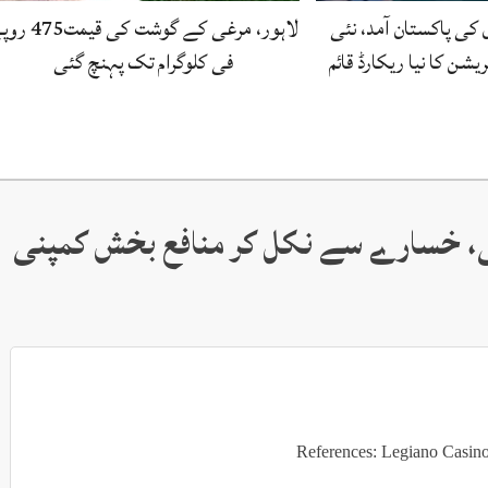
کی پاکستان آمد، نئی
لاہور، مرغی کے گوشت کی قی
شن کا نیا ریکارڈ قائم
فی کلوگرام تک پہنچ گئی
گی، خسارے سے نکل کر منافع بخش کمپنی
References: Legiano Casin