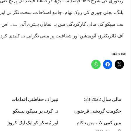
ریکوری کی شرح 98.6 فیصد سے بڑھ ک
بلنگ، بجلی چوری کی روک تھام، جامع اصلاحات، سخت نگرانی اور 
سے میپکو کی مالی کارکردگی میں یہ نمایاں بہتری آئی ہے۔ اس عم
آف ڈائریکٹرز، آٹومیشن اور شفافیت پر مبنی نگرانی نے کلیدی کردار
Share this:
مالی سال 2022-23؛
نیپرا نے حفاظتی اقدامات
حکومت گردشی قرضوں
نہ کرنے پر میپکو، پیسکو
میں کمی لانے میں ناکام
اور ٹیسکو کو ایک ایک کروڑ