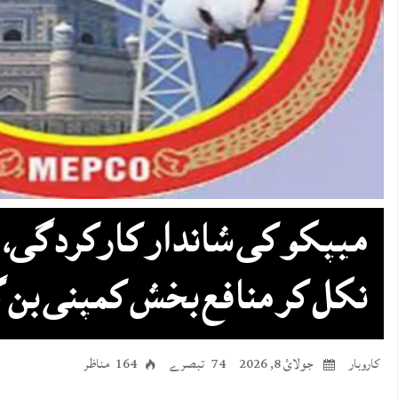
میپکو کی شاندار کارکردگی،
نکل کر منافع بخش کمپنی بن 
کاروبار
جولائ 8, 2026
74 تبصرے
164 مناظر