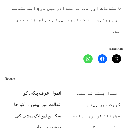
6 مقدمات اور تھانہ بغدادی میں درج ایک مقدمے
میں ویڈیو لنک کے ذریعے پیشی کی اجازت دے دی
ہے۔
Share this:
Related
انمول پنکی کی سٹی
انمول عرف پنکی کو
کورٹ میں پیشی
عدالت میں پیش نہ کیا جا
خطرناک قرار، سماعت
سکا، ویڈیو لنک پیشی کی
جیل میں ہوگی
درخواست دائر