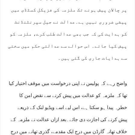
پر چالان پیش ہونے تک ملزمہ کی فزیکل کسٹڈی میں
پیشی ضروری نہیں ہے۔عدالت نے جیل سپرنٹنڈنٹ
کو ہدایت کی کہ جب بھی عدالت طلب کرے، ملزمہ کو
پیش کیا جائے۔ اس حوالے سے عدالتی حکم میں سختی
سے ہدایات جاری کی گئی ہیں۔
واضح رہے کہ پولیس نے اپنی درخواست میں موقف اختیار کیا
تھا کہ ملزمہ کو عدالت میں پیش کرنے سے نقض امن کا
خطرہ پیدا ہو سکتا ہے، اس لیے اسے ویڈیو لنک کے ذریعے
پیش کرنے کی اجازت دی جائے۔بعد ازاں عدالت نے ملزمہ کے
خلاف تھانہ گارڈن میں درج ایک مقدمے، گذری تھانے میں درج