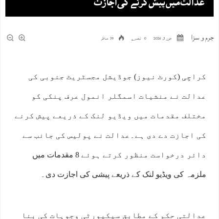
عدالت میں پیش کرنے کی اجازت
جرم و سزا
جون 3, 2026
0 تبصرے
39 مناظر
کراچی (کورٹ نیوز) جوڈیشل مجسٹریٹ جنوبی کی
عدالت نے منشیات اسمگلر انمول عرف پنکی کو
مختلف مقدمات میں ویڈیو لنک کے ذریعے پیش کرنے
کی اجازت دے دی ہے۔عدالت نے پولیس کی جانب سے
دائر درخواست منظور کرتے ہوئے 8 مقدمات میں
ملزمہ کی ویڈیو لنک کے ذریعے پیشی کی اجازت دی۔
عدالتی حکم کے مطابق سیکیورٹی وجوہات کی بنا