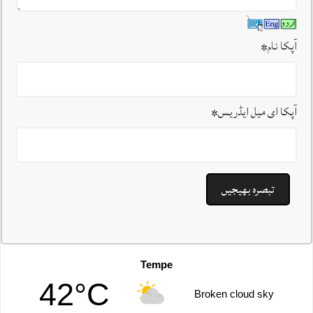
آپکا نام
*
آپکا ای میل ایڈریس
*
Tempe
42°C
Broken cloud sky