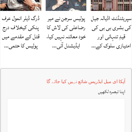
سپریٹنڈنٹ اڈیالہ جیل
پولیس سرجن نے میر
ڈرگ ڈیلر انمول عرف
کی بشری بی بی کی
رضاعلی کی لاش کا
پنکی کیخلاف درج
قیدِ تنہائی اور
خود معائنہ نہیں کیا،
قتل کے مقدمے میں
امتیازی سلوک کے…
ایڈیشنل آئی…
پولیس کا حتمی…
آپکا ای میل ایڈریس شائع نہیں کیا جائے گا
اپنا تبصرہ لکھیں