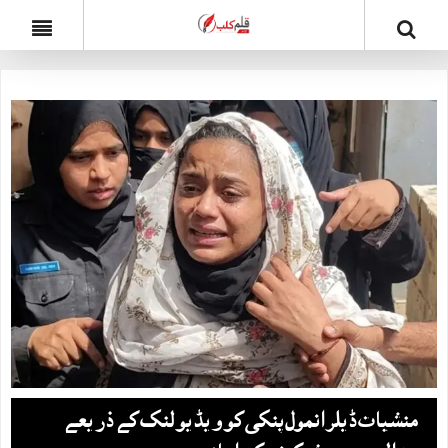
منشیات ڈیلر انمول پنکی کو ویڈیو لنک کے ذریعے