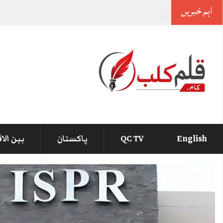
اہم خبریں
صوبوں کی تقسیم پر لاشیں نہیں گرنے دیں گے، ج
_
English
QC TV
پاکستان
بین الا