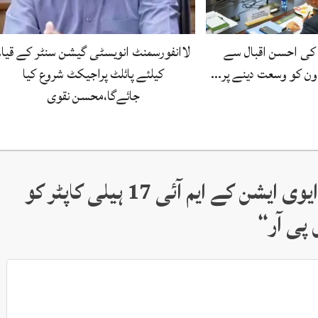
کی احسن اقبال سے
لاانفورسمنٹ انویسٹی گیشن سنٹر کے قیام
اون کو وسعت دینے پر…
کیلئے پائلٹ پراجیکٹ شروع کیا
جائےگا،محسن نقوی
مظفر آباد میں پاک آرمی ایوی ایشن کے ایم آئی 17 ہیلی کاپٹر کو
 پی آر
“