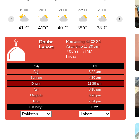
19:00
20:00
21:00
22:00
23:00
00:00
0
‹
›
41°C
41°C
40°C
39°C
38°C
38°C
3