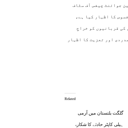
ین جوائنٹ چیفس آف سٹاف
سوس کا اظہار کیا ہے،
کی قربانیوں کو خراجِ
مدردی اور تعزیت کا اظہار
Related
گلگت بلتستان میں آرمی
ہیلی کاپٹر حادثے کا شکار،