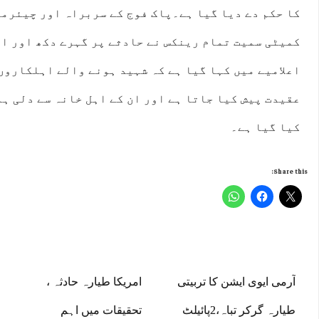
کا حکم دے دیا گیا ہے۔پاک فوج کے سربراہ اور چیئرم
کمیٹی سمیت تمام رینکس نے حادثے پر گہرے دکھ اور اف
اعلامیے میں کہا گیا ہے کہ شہید ہونے والے اہلکاروں 
عقیدت پیش کیا جاتا ہے اور ان کے اہل خانہ سے دلی ہ
کیا گیا ہے۔
Share this:
آرمی ایوی ایشن کا تربیتی
امریکا طیارہ حادثہ ،
طیارہ گرکر تباہ،2پائیلٹ
تحقیقات میں اہم