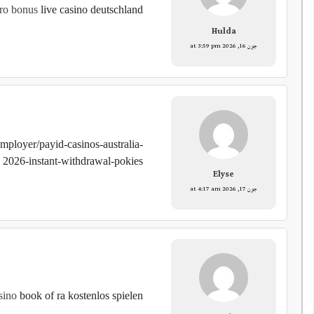
uro bonus
live casino deutschland
Hulda
جون 16, 2026 at 3:59 pm
employer/payid-casinos-australia-
2026-instant-withdrawal-pokies
Elyse
جون 17, 2026 at 4:17 am
asino
book of ra kostenlos spielen