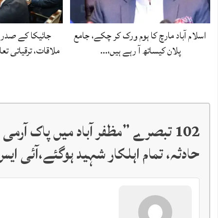
اسلام آباد مارچ کا ہوم ورک کر چکے، جامع
جائیکا کے صدر 
پلان کیساتھ آ رہے ہیں،…
ملاقات، ترقیاتی تع
102 تبصرے ”
حادثہ، تمام اہلکار شہید ہوگئے،آئی ایس