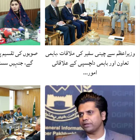
وزیراعظم سے چینی سفیر کی ملاقات ،باہمی
صوبوں کی تقسیم پر
تعاون اور باہمی دلچسپی کے علاقائی
گے، جنہیں سسٹم
امور…