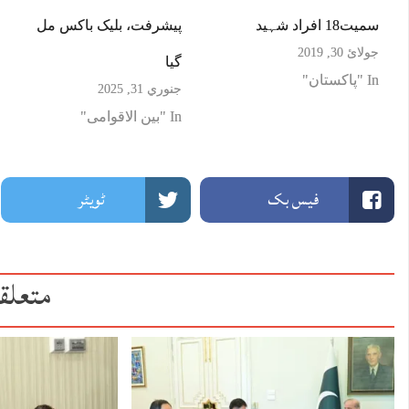
سمیت18 افراد شہید
پیشرفت، بلیک باکس مل
جولائ 30, 2019
گیا
In "پاکستان"
جنوري 31, 2025
In "بین الاقوامی"
فیس بک
ٹویٹر
متعلق