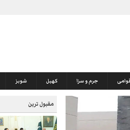
قوامی
جرم و سزا
کھیل
شوبز
مقبول ترین