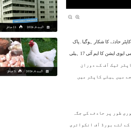
اگست 6, 2026
11 مناظر
سک)پاکستان آرمی ایوی ایشن کا ایم آئی 17 ہیلی کاپٹر حادثے کا شکار ہوگیا۔پاک
فوج کے شعبہ تعلقات عامہ (آئی ایس پی آر)کے مطابق پاکستان آرمی ایوی ایشن کا ایم آئی 17 ہیلی
یب حادثے کا شکار ہوا ۔ ایم آئی17 ہیلی کاپٹر ٹیک آف کے دوران
اگست 6, 2026
5 مناظر
ے میں ہیلی کاپٹر میں
ری طور پر حادثے کی جگہ
کے لئے بورڈ آف انکوائری