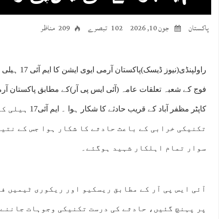
پاکستان
جون 10, 2026
102 تبصرے
209 مناظر
راولپنڈی(نیوز ڈی
کاپٹر مظفر آباد کے قر
تکنیکی خرابی کے باعث حادثے کا شکار ہوا جس کے نتیج
سوار تمام اہلکار شہید ہوگئے۔
آئی ایس پی آر کے مطابق ریسکیو اور ریکوری ٹیمیں فو
پر پہنچ گئیں، حادثے کی درست تکنیکی وجوہات جاننے 