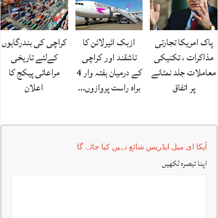
پاک امریکا تجارتی
ازبک ائیرلائن کا
کراچی کی بندرگاہوں
مذاکرات ، تکنیکی
تاشقند اور کراچی
کےلئے تاریخی
معاملات جلد نمٹانے
کے درمیان ہفتہ وار 4
مراعاتی پیکج کا
پر اتفاق
براہ راست پروازوں…
اعلان
آپکا ای میل ایڈریس شائع نہیں کیا جائے گا
اپنا تبصرہ لکھیں