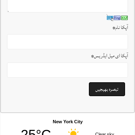
آپکا نام
*
آپکا ای میل ایڈریس
*
New York City
25°C
Clear sky