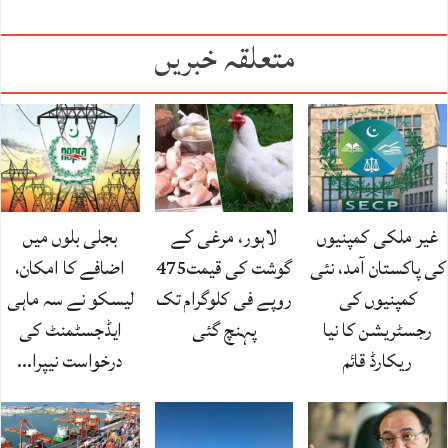
متعلقہ خبریں
غیر ملکی کمپنیوں
لاہور، مرغی کے
بجلی بلوں میں
کی پاکستان آمد، نئی
گوشت کی قیمت475
اضافے کا امکان،
کمپنیوں کی
روپے فی کلوگرام تک
لیسکو نے سہ ماہی
رجسٹریشن کا نیا
پہنچ گئی
ایڈجسٹمنٹ کی
ریکارڈ قائم
درخواست نیپرا…