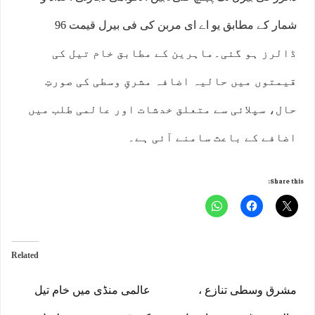
شمار کے مطابق یو اے ای مربن کی فی بیرل قیمت 96
ڈالرز ہو گئی۔ماہرین کے مطابق خام تیل کی
قیمتوں میں حالیہ اضافہ مشرقِ وسطی کی صورتِ
حال، سپلائی سے متعلق خدشات اور عالمی طلب میں
اضافے کے باعث سامنے آئی ہے۔
Share this:
Related
مشرق وسطی تنازع ،
عالمی منڈی میں خام تیل