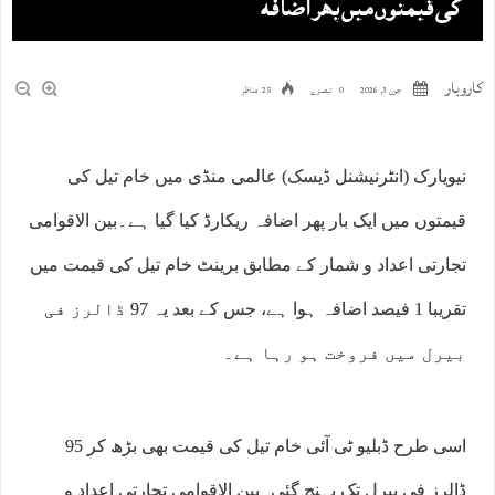
کی قیمتوں میں پھر اضافہ
کاروبار
جون 3, 2026
0 تبصرے
25 مناظر
نیویارک (انٹرنیشنل ڈیسک) عالمی منڈی میں خام تیل کی
قیمتوں میں ایک بار پھر اضافہ ریکارڈ کیا گیا ہے۔بین الاقوامی
تجارتی اعداد و شمار کے مطابق برینٹ خام تیل کی قیمت میں
تقریبا 1 فیصد اضافہ ہوا ہے، جس کے بعد یہ 97 ڈالرز فی
بیرل میں فروخت ہو رہا ہے۔
اسی طرح ڈبلیو ٹی آئی خام تیل کی قیمت بھی بڑھ کر 95
ڈالرز فی بیرل تک پہنچ گئی۔بین الاقوامی تجارتی اعداد و