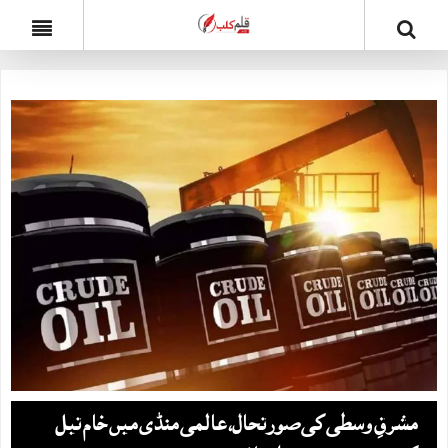
مشرقِ وسطی کی صورتحال، عالمی منڈی میں خام تیل