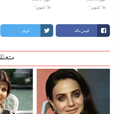
In "شوبز"
In "شوبز"
فیس بک
ٹویٹر
متعلق