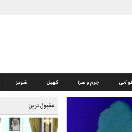
قوامی
جرم و سزا
کھیل
شوبز
مقبول ترین