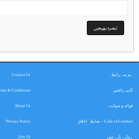
ہم سے رابطہ
Contact Us
کاپی رائٹس
erms & Conditions
قوائد و ضوابت
About Us
Code of Conduct – ضابطہ اخلاق
Privacy Policy
ہمارے بارے میں
Join Us