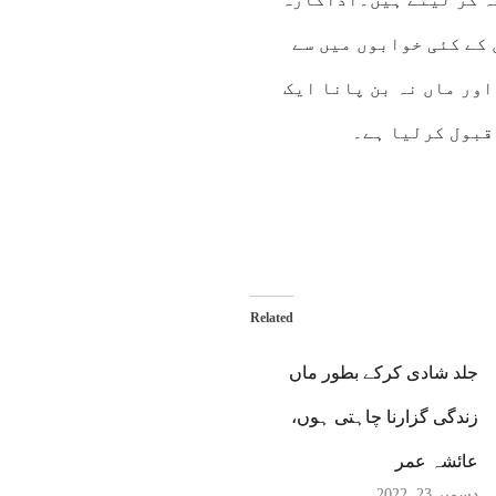
کے کئی خوابوں میں سے
اور ماں نہ بن پانا ایک
قبول کرلیا ہے۔
Related
جلد شادی کرکے بطور ماں
زندگی گزارنا چاہتی ہوں،
عائشہ عمر
دسمبر 23, 2022