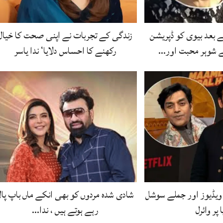
 بعد بیوی کو ڈپریشن
زندگی کے تجربات نے اپنی صحت کا خیال
ے شوہر محبت اور…
رکھنے کا احساس دلایا‘ ندا یاسر
یڈیوز اور جملے سوشل
شادی شدہ مردوں کو بھی انکے ماں باپ پال
 پر وائرل
رہے ہوتے ہیں ، ندا…