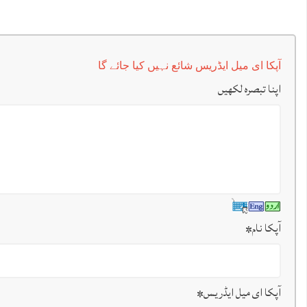
آپکا ای میل ایڈریس شائع نہیں کیا جائے گا
اپنا تبصرہ لکھیں
آپکا نام
*
آپکا ای میل ایڈریس
*