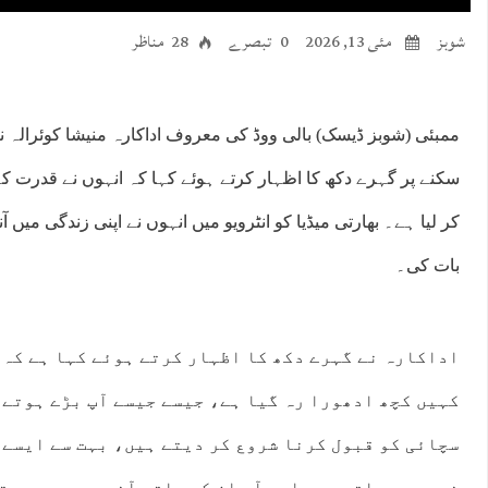
شوبز
مئی 13, 2026
0 تبصرے
28 مناظر
ممبئی (شوبز ڈیسک) بالی ووڈ کی معروف اداکارہ منیشا کوئرالہ 
سکنے پر گہرے دکھ کا اظہار کرتے ہوئے کہا کہ انہوں نے قدرت 
کر لیا ہے۔ بھارتی میڈیا کو انٹرویو میں انہوں نے اپنی زندگی میں آ
بات کی۔
اداکارہ نے گہرے دکھ کا اظہار کرتے ہوئے کہا ہے کہ 
کہیں کچھ ادھورا رہ گیا ہے، جیسے جیسے آپ بڑے ہوتے 
سچائی کو قبول کرنا شروع کر دیتے ہیں، بہت سے ایسے 
نہیں ہو پاتے ہیں اور آپ ان کے ساتھ آخر میں سمجھو