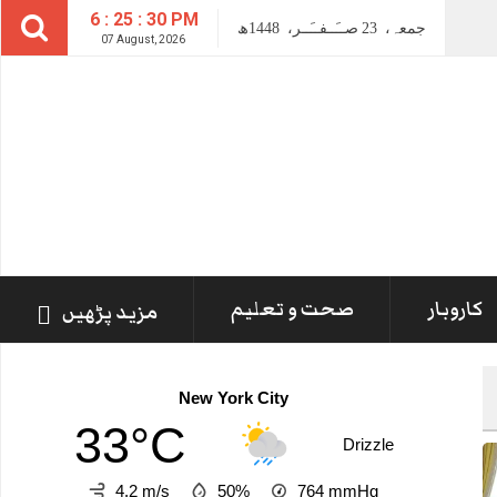
6 : 25 : 31 PM
جمعہ،
23
صــَــفــَــر،
1448ھ
07 August, 2026
کاروبار
صحت و تعلیم
مزید پڑھیں
New York City
33°C
Drizzle
4.2 m/s
50%
764
mmHg