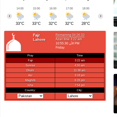
14:00
15:00
16:00
17:00
18:00
19:00
2
‹
›
33°C
33°C
32°C
32°C
28°C
26°C
2