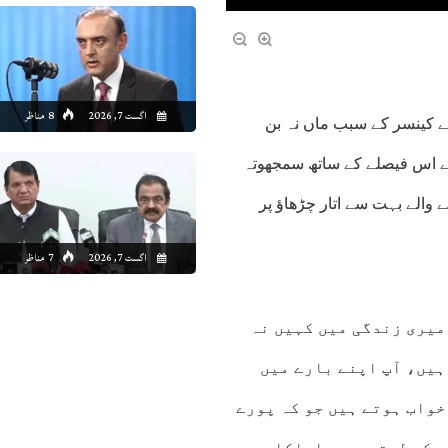
اگست 7, 2026
8 مناظر
نے کینسر کے سبب ماں نہ بن
کے اس فیصلے کے ساتھ سمجھوتہ
نے والے بہت سے اتار چڑھاﺅ پر
اگست 7, 2026
7 مناظر
میری زندگی میں کہیں نہ
ہیں، آپ اپنے بارے میں
خواب ہوتے ہیں جو کہ پورے
تہ کر لیتے ہیں۔اداکارہ