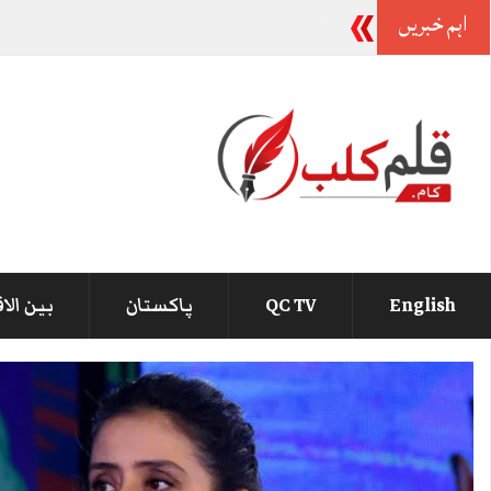
اہم خبریں
وزیراعظم سے کوئی شکایت نہیں
_
English
QC TV
پاکستان
بین الا