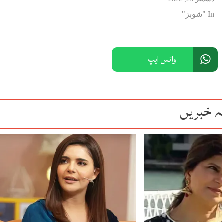
In "شوبز"
واٹس ایپ
ہ خبریں