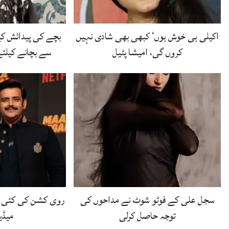
اکیلی ہی خوش ہوں‘ کبھی بھی شادی نہیں
بچے کی پیدائش کے
کروں گی، امیشا پٹیل
سے بچانے کیلئ
سجل علی کے فوٹو شوٹ نے مداحوں کی
روی کشن کی کئی و
توجہ حاصل کرلی
میڈیا