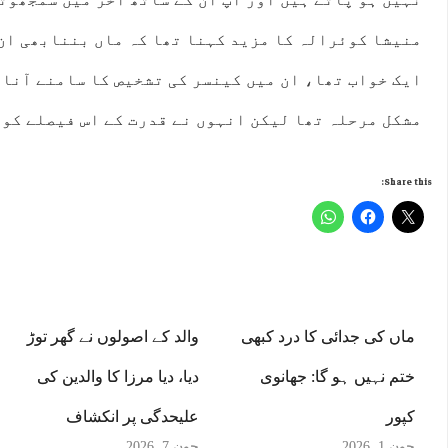
منیشا کوئرالہ کا مزید کہنا تھا کہ ماں بننابھی ان 
ایک خواب تھا، ان میں کینسر کی تشخیص کا سامنے آنا 
مشکل مرحلہ تھا لیکن انہوں نے قدرت کے اس فیصلے کو 
Share this:
ماں کی جدائی کا درد کبھی
والد کے اصولوں نے گھر توڑ
ختم نہیں ہو گا: جھانوی
دیا، دیا مرزا کا والدین کی
کپور
علیحدگی پر انکشاف
جون 1, 2026
جون 7, 2026