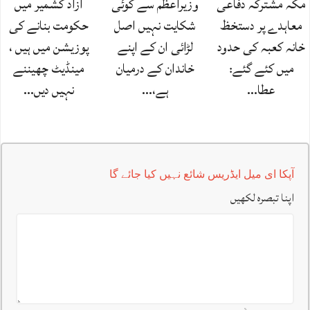
مکہ مشترکہ دفاعی
وزیراعظم سے کوئی
آزاد کشمیر میں
معاہدے پر دستخظ
شکایت نہیں اصل
حکومت بنانے کی
خانہ کعبہ کی حدود
لڑائی ان کے اپنے
پوزیشن میں ہیں ،
میں کئے گئے:
خاندان کے درمیان
مینڈیٹ چھیننے
عطا…
ہے،…
نہیں دیں…
آپکا ای میل ایڈریس شائع نہیں کیا جائے گا
اپنا تبصرہ لکھیں