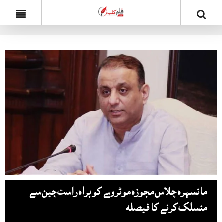
مانسہرہ چلاس مجوزہ موٹروے کو براہ راست چین سے
منسلک کرنے کا فیصلہ