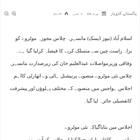
پاکستان
,
کاروبار
جون 2, 2026
0 تبصرے
29 مناظر
اسلام آباد (نیوز ڈیسک) مانسہرہ چلاس مجوزہ موٹروے کو
براہ راست چین سے منسلک کرنے کا فیصلہ کرلیا گیا ہے۔
وفاقی وزیرمواصلات عبدالعلیم خان کی زیرصدارت مانسہرہ
چلاس نئی موٹروے منصوبے پرنیشنل ہائی وے اتھارٹی کااہم
اجلاس ہواجس میں منصوبے کے مختلف پہلوﺅں اور پیشرفت
کاتفصیلی جائزہ لیا گیا۔
اجلاس میں بتایاگیاکہ نئی موٹروے
مانسہرہ،کاغان،ناران،جھالکنڈ اورچلاس کو آپس میں