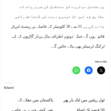
پرمشتمل موٹروے کو مستقبل کی ضروریات کے
مطابق چھ لین تک توسیع دینے کی گنجائش رکھی
جائے گی,ہر 25 سے 30 کلومیٹر کے فاصلے پر ریسٹ ایریاز
قائم ہوں گے جبکہ دونوں اطراف مال بردار گاڑیوں کے لیے
ٹرکنگ ٹرمینلز بھی بنائے جائیں گے۔
Share this:
Related
ٹول ریٹس میں ایک بار پھر
پاکستان میں دھکے کے
50 فیصد تک اضافہ
بغیر کوئی چیز نہیں چلتی،