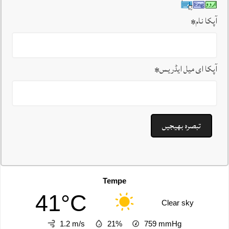
آپکا نام
*
آپکا ای میل ایڈریس
*
Tempe
41°C
Clear sky
1.2 m/s
21%
759
mmHg