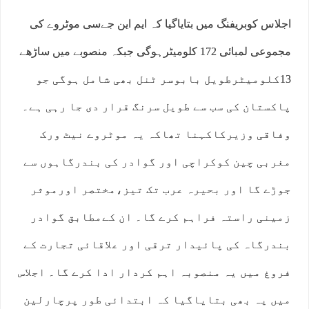
اجلاس کوبریفنگ میں بتایاگیا کہ ایم این جےسی موٹروے کی
مجموعی لمبائی 172 کلومیٹرہوگی جبکہ منصوبے میں ساڑھے
13کلومیٹرطویل بابوسر ٹنل بھی شامل ہوگی جو
پاکستان کی سب سے طویل سرنگ قرار دی جا رہی ہے۔
وفاقی وزیرکاکہنا تھاکہ یہ موٹروے نیٹ ورک
مغربی چین کوکراچی اور گوادر کی بندرگاہوں سے
جوڑے گا اور بحیرہ عرب تک تیز،مختصر اورموثر
زمینی راستہ فراہم کرے گا۔ ان کےمطابق گوادر
بندرگاہ کی پائیدار ترقی اور علاقائی تجارت کے
فروغ میں یہ منصوبہ اہم کردار ادا کرے گا۔ اجلاس
میں یہ بھی بتایاگیا کہ ابتدائی طور پرچارلین