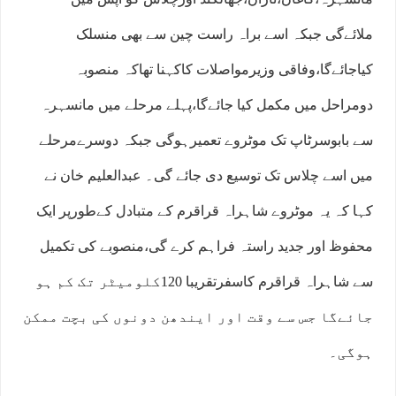
ملائےگی جبکہ اسے براہ راست چین سے بھی منسلک
کیاجائےگا،وفاقی وزیرمواصلات کاکہنا تھاکہ منصوبہ
دومراحل میں مکمل کیا جائےگا،پہلے مرحلے میں مانسہرہ
سے بابوسرٹاپ تک موٹروے تعمیرہوگی جبکہ دوسرےمرحلے
میں اسے چلاس تک توسیع دی جائے گی۔ عبدالعلیم خان نے
کہا کہ یہ موٹروے شاہراہ قراقرم کے متبادل کےطورپر ایک
محفوظ اور جدید راستہ فراہم کرے گی،منصوبے کی تکمیل
سے شاہراہ قراقرم کاسفرتقریبا 120کلومیٹر تک کم ہو
جائےگا جس سے وقت اور ایندھن دونوں کی بچت ممکن
ہوگی۔