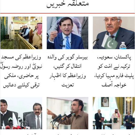
متعلقہ خبریں
پاکستان، سعودیہ،
بیرسٹر گوہر کی والدہ
وزیراعظم کی مسجد
ترکیہ نے امّت کو
انتقال کر گئیں،
نبویۖ اور روضہ رسولۖ
پلیٹ فارم مہیا کردیا،
وزیراعظم کا اظہار
پر حاضری، ملکی
خواجہ آصف
تعزیت
ترقی کیلئے دعائیں