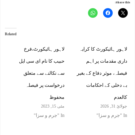
Share this:
Related
لاہور ہائیکورٹ کا کرایہ
لاہور ہائیکورٹ،فرخ
داری مقدمات پر اہم
حبیب کا نام ای سی ایل
فیصلہ، موثر دفاع کے بغیر
سے نکالنے سے متعلق
بے دخلی کے احکامات
درخواست پر فیصلہ
کالعدم
محفوظ
جولائ 31, 2026
مئی 15, 2023
In "جرم و سزا"
In "جرم و سزا"