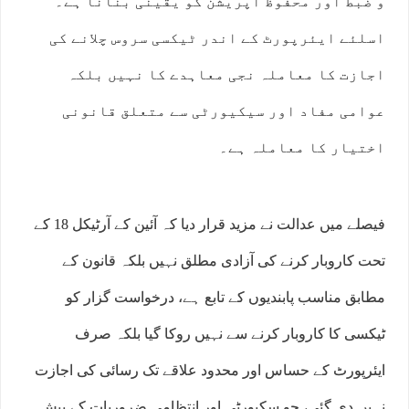
و ضبط اور محفوظ آپریشن کو یقینی بنانا ہے۔
اسلئے ایئرپورٹ کے اندر ٹیکسی سروس چلانے کی
اجازت کا معاملہ نجی معاہدے کا نہیں بلکہ
عوامی مفاد اور سیکیورٹی سے متعلق قانونی
اختیار کا معاملہ ہے۔
فیصلے میں عدالت نے مزید قرار دیا کہ آئین کے آرٹیکل 18 کے
تحت کاروبار کرنے کی آزادی مطلق نہیں بلکہ قانون کے
مطابق مناسب پابندیوں کے تابع ہے، درخواست گزار کو
ٹیکسی کا کاروبار کرنے سے نہیں روکا گیا بلکہ صرف
ایئرپورٹ کے حساس اور محدود علاقے تک رسائی کی اجازت
نہیں دی گئی، جو سکیورٹی اور انتظامی ضروریات کے پیش