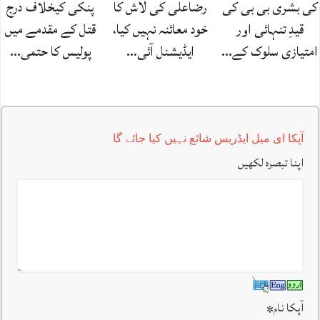
کی بشری بی بی کی
رضاعلی کی لاش کا
پنکی کیخلاف درج
قیدِ تنہائی اور
خود معائنہ نہیں کیا،
قتل کے مقدمے میں
امتیازی سلوک کے…
ایڈیشنل آئی…
پولیس کا حتمی…
آپکا ای میل ایڈریس شائع نہیں کیا جائے گا
اپنا تبصرہ لکھیں
آپکا نام
*