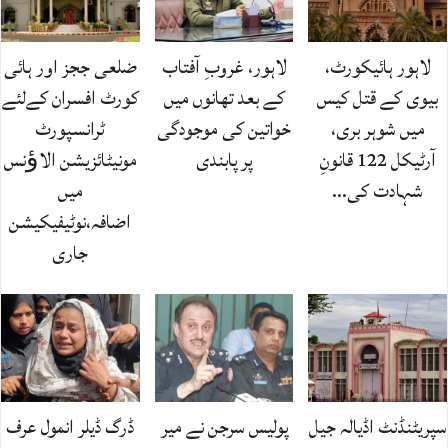
لاہور ہائیکورٹ،
لاہور، غروبِ آفتاب
ضلعی ججز اور ہائی
بیوی کے قتل کیس
کے بعد تھانوں میں
کورٹ افسران کےلئے
میں شوہر بری،
خواتین کی موجودگی
ٹرانسپورٹ
آرٹیکل 122 قانونِ
پر پابندی
مونیٹائزیشن الاﺅنس
شہادت کی…
میں
اضافہ،نوٹیفیکیشن
جاری
سپریٹنڈنٹ اڈیالہ جیل
پولیس سرجن نے میر
ڈرگ ڈیلر انمول عرف