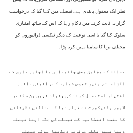
نظر ایک معقول پابندی ہے۔فیصلے میں کہا گیا کہ درخواست
گزار یہ ثابت کرنے میں ناکام رہا کہ اس کے ساتھ امتیازی
سلوک کیا گیا یا اسی نوعیت کے دیگر ٹیکسی ڈرائیوروں کو
مختلف برتا کا سامنا نہیں کرنا پڑا۔
عدالت کے مطابق محض جانبداری یا اجارہ داری کے
الزامات، بغیر ٹھوس شواہد کے، آئینی دائرہ
اختیار استعمال کرنے کی بنیاد نہیں بن سکتے،
لاہور ہائیکورٹ نے قرار دیا کہ عدالتی نظرثانی
کا مقصد انتظامیہ کے فیصلے کی جگہ اپنا فیصلہ
دینا نہیں بلکہ صرف یہ دیکھنا ہے کہ فیصلہ