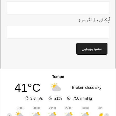
آپکا ای میل ایڈریس
*
Tempe
41°C
Broken cloud sky
3.8 m/s
21%
756
mmHg
19:00
20:00
21:00
22:00
23:00
00:00
0
‹
›