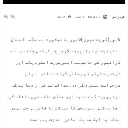
جرم و سزا
جولائ 3, 2026
0 تبصرے
37 مناظر
لاہور(کورٹ نیوز )لاہور ہائیکورٹ نے علامہ اقبال
انٹرنیشنل ایئرپورٹ لاہور پر ٹیکسی چلانے والے
ڈرائیور کی جانب سے ایئرپورٹ انٹری پاس اور
ٹیکسی سٹیکر کی بحالی کیلئے دائر آئینی
درخواست مسترد کر دی۔عدالت نے قرار دیا ہے کہ
ایئرپورٹ کے محدود اور حساس علاقے میں داخلے کی
اجازت کسی بھی شخص کا مستقل یا قانونی حق نہیں
بلکہ یہ ایک ضابطہ جاتی اجازت ہے، جسے