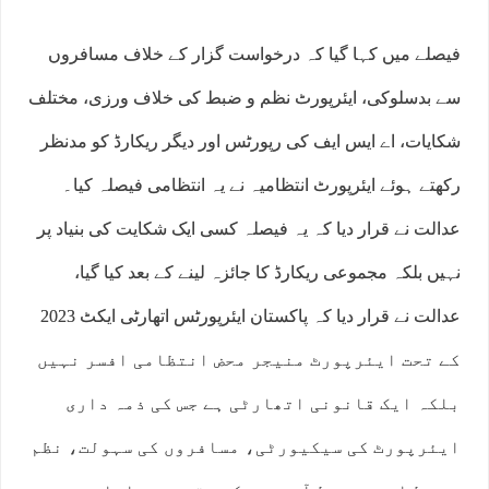
فیصلے میں کہا گیا کہ درخواست گزار کے خلاف مسافروں
سے بدسلوکی، ایئرپورٹ نظم و ضبط کی خلاف ورزی، مختلف
شکایات، اے ایس ایف کی رپورٹس اور دیگر ریکارڈ کو مدنظر
رکھتے ہوئے ایئرپورٹ انتظامیہ نے یہ انتظامی فیصلہ کیا۔
عدالت نے قرار دیا کہ یہ فیصلہ کسی ایک شکایت کی بنیاد پر
نہیں بلکہ مجموعی ریکارڈ کا جائزہ لینے کے بعد کیا گیا،
عدالت نے قرار دیا کہ پاکستان ایئرپورٹس اتھارٹی ایکٹ 2023
کے تحت ایئرپورٹ منیجر محض انتظامی افسر نہیں
بلکہ ایک قانونی اتھارٹی ہے جس کی ذمہ داری
ایئرپورٹ کی سیکیورٹی، مسافروں کی سہولت، نظم