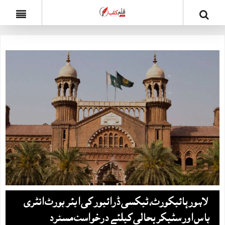
لاہور ہائیکورٹ، ٹیکسی ڈرائیور کی ایئرپورٹ انٹری
پاس اور سٹیکر بحالی کیلئے درخواست مسترد