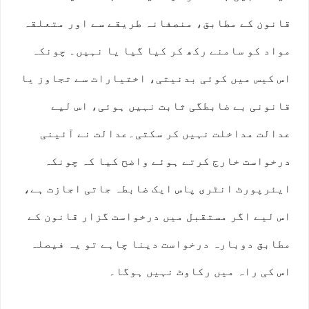
قانون کے مطابق، منصفانہ طریقے سے اور متعلقہ
مواد کو سامنے رکھ کر کیا گیا یا نہیں۔ چونکہ
اس کیس میں کوئی بدنیتی، اختیارات سے تجاوز یا
قانونی بے ضابطگی ثابت نہیں ہوئی، اس لیے
عدالت مداخلت نہیں کر سکتی۔عدالت نے آئینی
درخواست خارج کرتے ہوئے واضح کیا کہ چونکہ
ایئرپورٹ انٹری پاس ایک ضابطہ جاتی اجازت ہے،
اس لیے اگر مستقبل میں درخواست گزار قانون کے
مطابق دوبارہ درخواست دینا چاہے تو یہ فیصلہ
اس کی راہ میں رکاوٹ نہیں ہوگا۔