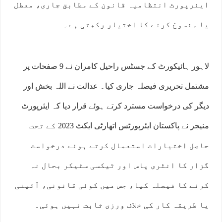
ایئرپورٹ انتظامیہ قانون کے مطابق جاری، معطل
یا منسوخ کرنے کا اختیار رکھتی ہے۔
لاہور ہائیکورٹ کے جسٹس راحیل کامران نے 9 صفحات پر
مشتمل تحریری فیصلہ جاری کیا۔ عدالت نے اللہ بخش اور
دیگر کی درخواست مسترد کرتے ہوئے قرار دیا کہ ایئرپورٹ
منیجر نے پاکستان ایئرپورٹس اتھارٹی ایکٹ 2023 کے تحت
حاصل اختیارات استعمال کرتے ہوئے درخواست
گزار کا انٹری پاس اور ٹیکسی سٹیکر بحال نہ
کرنے کا فیصلہ کیا، جس میں کوئی قانونی، آئینی
یا طریقہ کار کی خلاف ورزی ثابت نہیں ہوئی۔