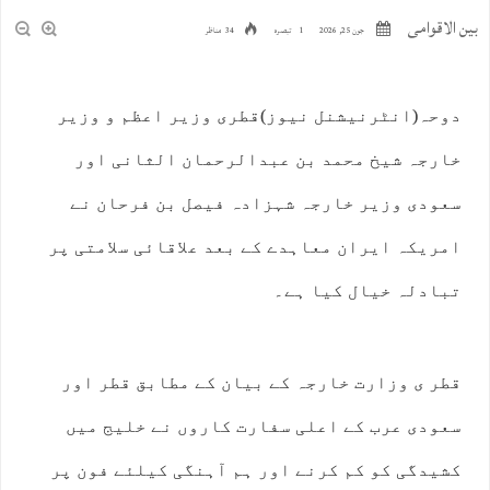
بین الاقوامی
جون 25, 2026
1 تبصرہ
34 مناظر
دوحہ(انٹرنیشنل نیوز)قطری وزیر اعظم و وزیر
خارجہ شیخ محمد بن عبدالرحمان الثانی اور
سعودی وزیر خارجہ شہزادہ فیصل بن فرحان نے
امریکہ ایران معاہدے کے بعد علاقائی سلامتی پر
تبادلہ خیال کیا ہے۔
قطر ی وزارت خارجہ کے بیان کے مطابق قطر اور
سعودی عرب کے اعلی سفارت کاروں نے خلیج میں
کشیدگی کو کم کرنے اور ہم آہنگی کیلئے فون پر