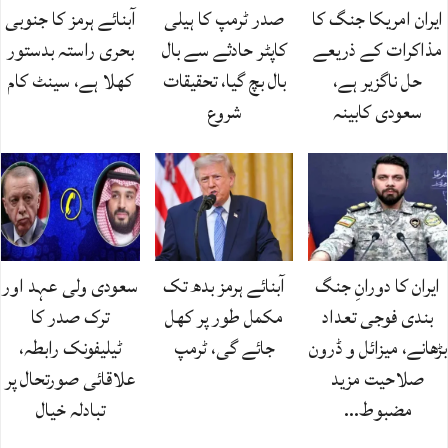
ایران امریکا جنگ کا
صدر ٹرمپ کا ہیلی
آبنائے ہرمز کا جنوبی
مذاکرات کے ذریعے
کاپٹر حادثے سے بال
بحری راستہ بدستور
حل ناگزیر ہے،
بال بچ گیا، تحقیقات
کھلا ہے، سینٹ کام
سعودی کابینہ
شروع
ایران کا دورانِ جنگ
آبنائے ہرمز بدھ تک
سعودی ولی عہد اور
بندی فوجی تعداد
مکمل طور پر کھل
ترک صدر کا
بڑھانے، میزائل و ڈرون
جائے گی، ٹرمپ
ٹیلیفونک رابطہ،
صلاحیت مزید
علاقائی صورتحال پر
مضبوط…
تبادلہ خیال