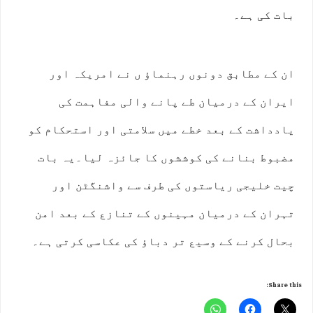
بات کی ہے۔
ان کے مطابق دونوں رہنماﺅ ں نے امریکہ اور
ایران کے درمیان طے پانے والی مفاہمت کی
یادداشت کے بعد خطے میں سلامتی اور استحکام کو
مضبوط بنانے کی کوششوں کا جائزہ لیا۔یہ بات
چیت خلیجی ریاستوں کی طرف سے واشنگٹن اور
تہران کے درمیان مہینوں کے تنازع کے بعد امن
بحال کرنے کے وسیع تر دباﺅ کی عکاسی کرتی ہے۔
Share this: