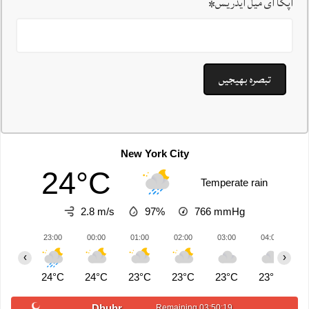
آپکا ای میل ایڈریس
*
New York City
24°C
Temperate rain
2.8 m/s
97%
766
mmHg
23:00
00:00
01:00
02:00
03:00
04:00
0
‹
›
24°C
24°C
23°C
23°C
23°C
23°C
2