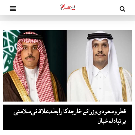
قطر و سعودی وزرائے خارجہ کا رابطہ، علاقائی سلامتی
پر تبادلہ خیال