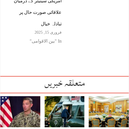
امریکی سینیٹر کے درمیان
علاقائی صورت حال پر
تبادلہ خیال
فروری 15, 2025
In "بین الاقوامی"
متعلقہ خبریں