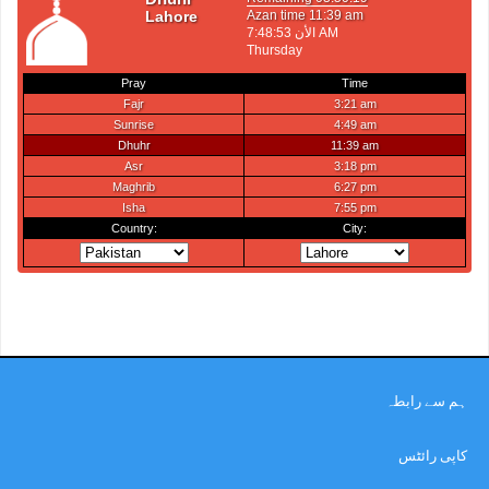
ہم سے رابطہ
کاپی رائٹس