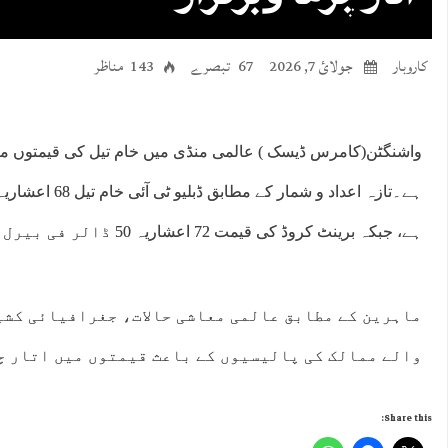
کاروبار
جولائ 7, 2026
67 تبصرے
143 مناظر
واشنگٹن(کامرس ڈیسک ) عالمی منڈی میں خام تیل کی قیمتوں میں
ہے، جبکہ برینٹ کروڈ کی قیمت 72 اعشاریہ 50 ڈالر فی بیرل ریکارڈ کی گئی ہے۔
ماہرین کے مطابق عالمی معاشی حالات، جغرافیائی کشی
والے ممالک کی پالیسیوں کے باعث قیمتوں میں اتار چ
Share this: