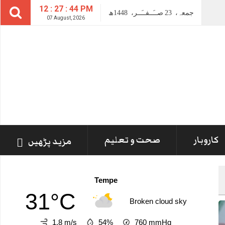
12 : 27 : 45 PM
جمعہ،
23
صــَــفــَــر،
1448ھ
07 August, 2026
کاروبار
صحت و تعلیم
مزید پڑھیں
Tempe
31°C
Broken cloud sky
1.8 m/s
54%
760
mmHg