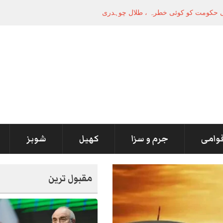
قوامی
جرم و سزا
کھیل
شوبز
مقبول ترین