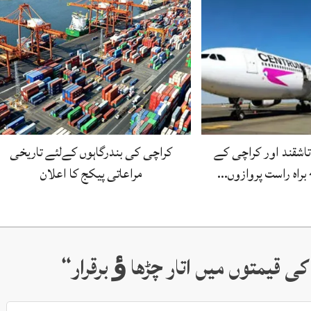
 تاشقند اور کراچی کے
کراچی کی بندرگاہوں کےلئے تاریخی
مراعاتی پیکج کا اعلان
 قیمتوں میں اتار چڑھا ﺅ برقرار
“