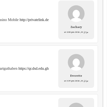
asino Mobile
http://privatelink.de
Zachary
جولائ 10, 2026 at 2:58 pm
artguthaben
https://qr.dsd.edu.gh/
Everette
جولائ 10, 2026 at 5:39 pm