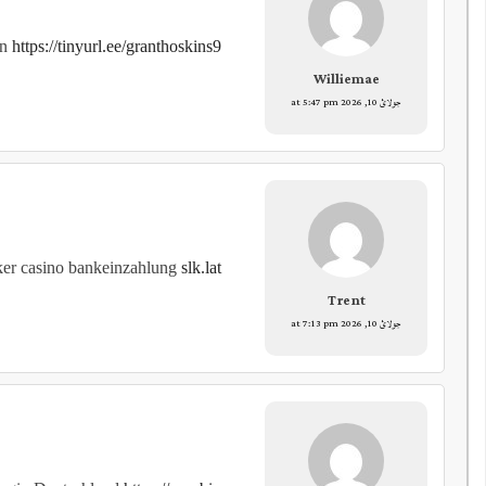
en
https://tinyurl.ee/granthoskins9
Williemae
جولائ 10, 2026 at 5:47 pm
er casino bankeinzahlung
slk.lat
Trent
جولائ 10, 2026 at 7:13 pm