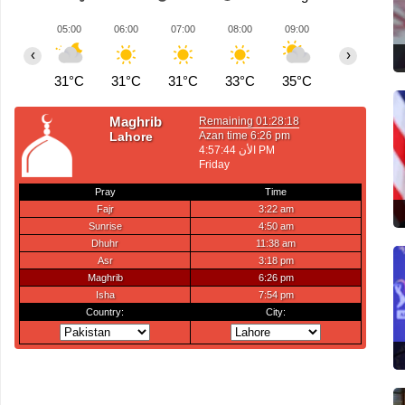
05:00
06:00
07:00
08:00
09:00
10:00
1
‹
›
31°C
31°C
31°C
33°C
35°C
37°C
3