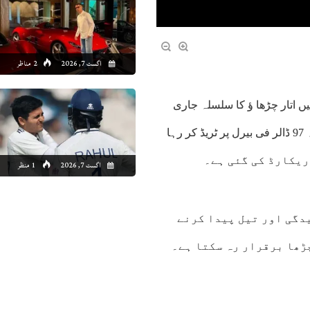
اگست 7, 2026
2 مناظر
 اتار چڑھا ﺅ کا سلسلہ جاری
ہے۔تازہ اعداد و شمار کے مطابق ڈبلیو ٹی آئی خام تیل 68 اعشاریہ 97 ڈالر فی بیرل پر ٹریڈ کر رہا
اگست 7, 2026
1 منظر
دگی اور تیل پیدا کرنے
ڑھا برقرار رہ سکتا ہے۔