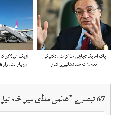
پاک امریکا تجارتی مذاکرات ، تکنیکی
ازبک ائیرلائن کا
معاملات جلد نمٹانے پر اتفاق
درمیان ہفتہ وار 4 براہ راست پروازوں…
67 تبصرے ”
عالمی منڈی میں خام تیل کی