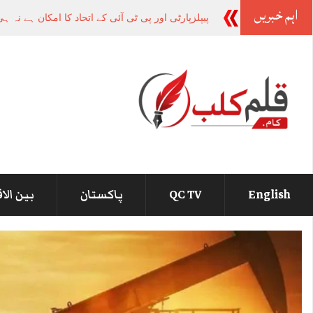
اہم خبریں
وزیراعظم
_
English
QC TV
پاکستان
بین الا