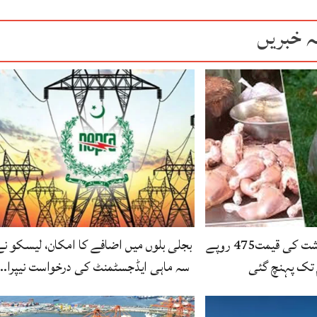
ہ خبریں
لاہور، مرغی کے گوشت کی قیمت475 روپے
بجلی بلوں میں اضافے کا امکان، لیسکو ن
 تک پہنچ گئی
سہ ماہی ایڈجسٹمنٹ کی درخواست نیپرا…