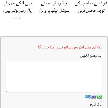
شوٹ نے مداحوں کی
ویڈیوز اور جملے
بھی انکے ماں باپ
توجہ حاصل کرلی
سوشل میڈیا پر وائرل
پال رہے ہوتے ہیں ،
ندا…
آپکا ای میل ایڈریس شائع نہیں کیا جائے گا
اپنا تبصرہ لکھیں
آپکا نام
*