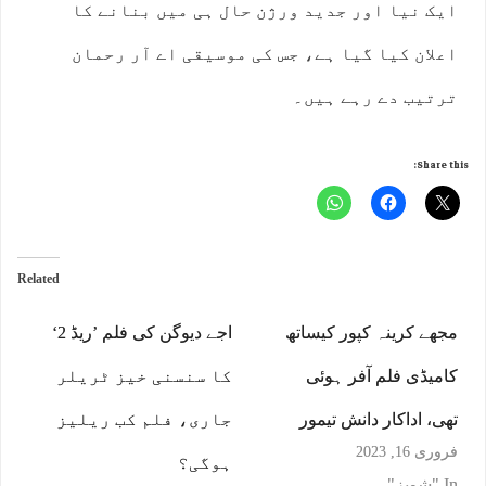
ایک نیا اور جدید ورژن حال ہی میں بنانے کا
اعلان کیا گیا ہے، جس کی موسیقی اے آر رحمان
ترتیب دے رہے ہیں۔
Share this:
Related
مجھے کرینہ کپور کیساتھ
اجے دیوگن کی فلم ’ریڈ 2‘
کامیڈی فلم آفر ہوئی
کا سنسنی خیز ٹریلر
تھی، اداکار دانش تیمور
جاری، فلم کب ریلیز
فروری 16, 2023
ہوگی؟
In "شوبز"