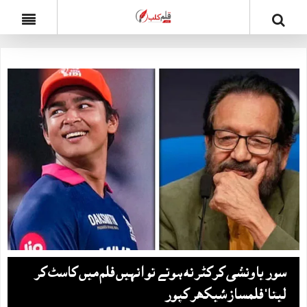
سوریاونشی کرکٹر نہ ہوتے تو انہیں فلم میں کاسٹ کر
لیتا‘ فلمساز شیکھر کپور