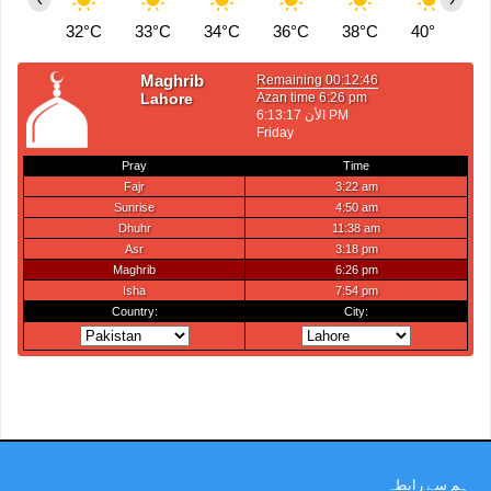
32°C
33°C
34°C
36°C
38°C
40°C
4
ہم سے رابطہ