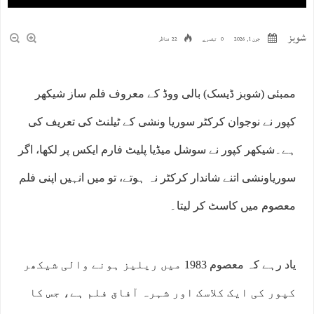
شوبز
جون 1, 2026
0 تبصرے
22 مناظر
ممبئی (شوبز ڈیسک) بالی ووڈ کے معروف فلم ساز شیکھر
کپور نے نوجوان کرکٹر سوریا ونشی کے ٹیلنٹ کی تعریف کی
ہے۔شیکھر کپور نے سوشل میڈیا پلیٹ فارم ایکس پر لکھا، اگر
سوریاونشی اتنے شاندار کرکٹر نہ ہوتے، تو میں انہیں اپنی فلم
معصوم میں کاسٹ کر لیتا۔
یاد رہے کہ معصوم 1983 میں ریلیز ہونے والی شیکھر
کپور کی ایک کلاسک اور شہرہ آفاق فلم ہے، جس کا