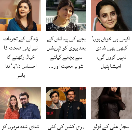
اکیلی ہی خوش ہوں‘
بچے کی پیدائش کے
زندگی کے تجربات
کبھی بھی شادی
بعد بیوی کو ڈپریشن
نے اپنی صحت کا
نہیں کروں گی،
سے بچانے کیلئے
خیال رکھنے کا
امیشا پٹیل
شوہر محبت اور…
احساس دلایا‘ ندا
یاسر
سجل علی کے فوٹو
روی کشن کی کئی
شادی شدہ مردوں کو