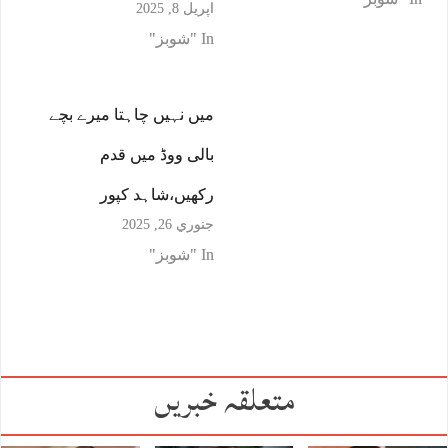
اپریل 8, 2025
In "شوبز"
میں نہیں چاہتا میرے بچے
بالی ووڈ میں قدم
رکھیں،شاہد کپور
جنوري 26, 2025
In "شوبز"
متعلقہ خبریں