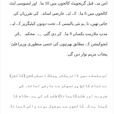
اس سے قبل گریجویٹ کالجوں میں 10 ماہ اور ایسوسی ایٹ
کالجوں میں 6 ماہ کے لیے عارضی اساتذہ کی تقرریاں کی
جاتی تھیں، تاہم نئی پالیسی کے تحت دونوں کیٹیگریز کے لیے
مدتِ ملازمت یکساں 9 ماہ کر دی گئی ہے۔محکمہ ہائر
ایجوکیشن کے مطابق بھرتیوں کی حتمی منظوری وزیراعلیٰ
پنجاب مریم نواز دیں گی۔
اس سلسلے میں ڈائریکٹر پبلک انسٹرکشن (کالجز)
نے تمام کالج پرنسپلز سے عارضی اساتذہ کی
ضرورت اور طلب (ڈیمانڈ) طلب کر لی ہے۔حکام کا
کہنا ہے کہ کالجوں سے موصول ہونے والی ڈیمانڈ