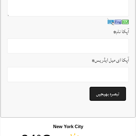
آپکا نام
*
آپکا ای میل ایڈریس
*
New York City