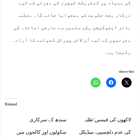
کی بنیاد پر کنٹریکٹ ٹیچرز کی بھرتی کے لیے
درکار بجٹ حکومت کو بھجوایا جائے گا۔ محکمہ
ہائر ایجوکیشن یکم ستمبر سے عارضی اساتذہ کی
بھرتیوں کے لیے آن لائن پورٹل کھولنے کا ارادہ
رکھتا ہے۔
Share this:
Related
لاکھوں کی فیسیں‘طلبہ
سندھ کے سرکاری
کی عدم دلچسپی، میڈیکل
سکولوں اور کالجوں میں