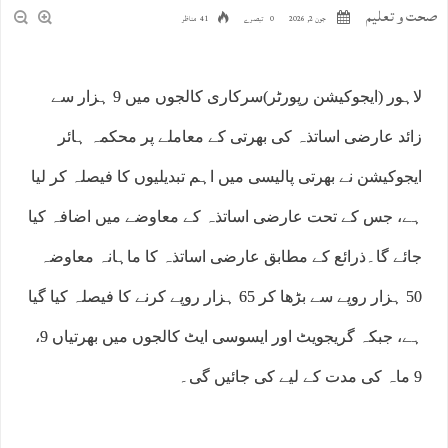
صحت و تعلیم
جون 2, 2026
0 تبصرے
41 مناظر
لاہور (ایجوکیشن رپورٹر)سرکاری کالجوں میں 9 ہزار سے
زائد عارضی اساتذہ کی بھرتی کے معاملے پر محکمہ ہائر
ایجوکیشن نے بھرتی پالیسی میں اہم تبدیلیوں کا فیصلہ کر لیا
ہے، جس کے تحت عارضی اساتذہ کے معاوضے میں اضافہ کیا
جائے گا۔ذرائع کے مطابق عارضی اساتذہ کا ماہانہ معاوضہ
50 ہزار روپے سے بڑھا کر 65 ہزار روپے کرنے کا فیصلہ کیا گیا
ہے، جبکہ گریجویٹ اور ایسوسی ایٹ کالجوں میں بھرتیاں 9،
9 ماہ کی مدت کے لیے کی جائیں گی۔