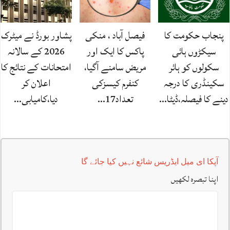
پنجاب حکومت کا
فیصل آباد ، منکی
پشاور بورڈ نے میٹرک
سیکڑوں ہائی
پاکس کا ایک اور
2026 کے سالانہ
سکولوں کو ہائر
مریض سامنے آگیا،
امتحانات کے نتائج کا
سکینڈری کا درجہ
کنفرم کیسزکی
اعلان کر
دینے کا فیصلہ،ڈیٹا…
تعداد17…
دیا،کامیابی…
آپکا ای میل ایڈریس شائع نہیں کیا جائے گا
اپنا تبصرہ لکھیں