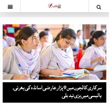
سرکاری کالجوں میں 9 ہزار عارضی اساتذہ کی بھرتی،
پالیسی میں بڑی تبدیلی