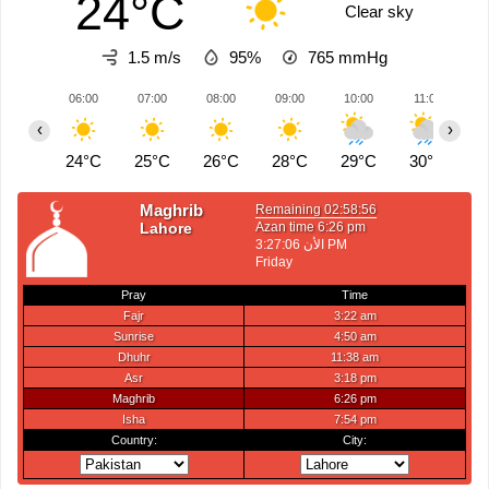
24°C
Clear sky
1.5 m/s
95%
765
mmHg
06:00
07:00
08:00
09:00
10:00
11:00
1
‹
›
24°C
25°C
26°C
28°C
29°C
30°C
3