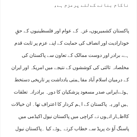
ناکام بنانے کےلئے پرعزم ہے،
پاکستان کشمیریوں، غزہ کے عوام اور فلسطینیوں کے حقِ
خودارادیت اور انصاف کی حمایت کے اپنے عزم پر ثابت قدم
ہے، برادر اور دوست ممالک کے تعاون سے پاکستان کی
مخلصانہ ثالثی کی کوششوں کے نتیجے میں امریکہ اور ایران
کے درمیان اسلام آباد مفاہمتی یادداشت پر تاریخی دستخط
ہوئے،ایرانی صدر مسعود پزشکیان کا دورہ برادرانہ تعلقات
ہیں اور یہ پاکستان کے اہم کردار کا اعتراف تھا۔ ان خیالات
کااظہار انہوں نے کراچی میں پاکستان نیول اکیڈمی میں
پاسنگ آﺅ ٹ پریڈ سے خطاب کرتے ہوئے کیا ۔پاکستان نیول