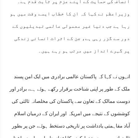
انصاف کی حمایت کے اپنے عزم پر ثابت قدم ہے۔
وزیراعظم نے کہا کہ ان کا خطاب ایسے وقت میں ہو
رہا ہے جب دنیا غیر معمولی عالمی تبدیلیوں کے
دور سے گزر رہی ہے، جن کے اثرات انسانی زندگی
پر گہرے انداز میں مرتب ہو رہے ہیں۔
انہوں نے کہا کہ پاکستان عالمی برادری میں ایک امن پسند
ملک کے طور پر اپنی شناخت برقرار رکھے ہوئے ہے، برادر اور
دوست ممالک کے تعاون سے پاکستان کی مخلصانہ ثالثی کی
کوششوں کے نتیجے میں امریکہ اور ایران کے درمیان اسلام
آباد مفاہمتی یادداشت پر تاریخی دستخط ہوئے، جن پر بطور