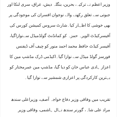
وزیر اعظم نے ترکیہ، بحرین، بنگلہ دیش، عراق، سری لنکا اور
جبوتی سے تعلق رکھنے والے نوجوان افسران کی موجودگی پر
بھی خوشی کا اظہار کیا۔شارٹ سروس کمیشن کورس کی
آفیسرکیڈٹ الویرہ حمزہ کو کمانڈنٹ گولڈمیڈل سےنوازاگیا،
آفیسر کیڈٹ حافظ محمد احمد منور کو چیف آف ڈیفنس
فورسز گولڈ میڈل سے نوازا گیا۔اکیڈمی ڈرک مڈشپ مین کا
اعزاز ہادی عباس خان کو دیا گیا، مڈشپ مین عمرمختار کو
بہترین کارکردگی پر اعزازی شمشیر سے نوازا گیا۔
تقریب میں وفاقی وزیر دفاع خواجہ آصف، وزیراعلی سندھ
مراد علی شاہ، گورنر سندھ نہال ہاشمی، وفاقی وزیر