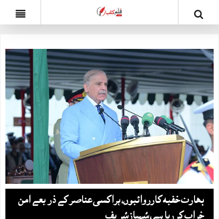
بھارت خفیہ کارروائیوں، پراکسی عناصر کے ذریعے امن
خراب کر رہا ہے، شہبازشریف