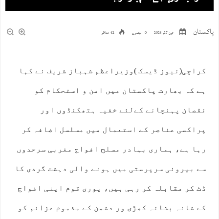
پاکستان
جون 27, 2026
0 تبصرے
42 مناظر
کراچی(نیوز ڈیسک )وزیراعظم شہباز شریف نے کہا
ہے کہ بھارت پاکستان میں امن و استحکام کو
نقصان پہنچانے کےلئے خفیہ ہتھکنڈوں اور
پراکسی عناصر کے استعمال میں مسلسل اضافہ کر
رہا ہے، ہماری بہادر مسلح افواج مغربی سرحدوں
سے بیرونی سرپرستی میں ہونے والی دہشت گردی کا
ڈٹ کر مقابلہ کر رہی ہیں، پوری قوم اپنی افواج
کے شانہ بشانہ کھڑی ور دشمن کے مذموم عزائم کو