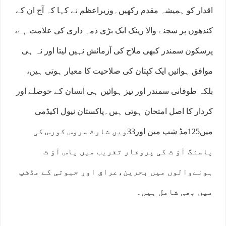
اقدار کو ہمیشہ مقدم رکھیں۔وزیراعظم نے کہا کہ آج ان کے
کندھوں پر سجنے والا رینک ایک بڑی ذمہ داری کی علامت ہے،
پرسکون سمندر کبھی ملاح کی آزمائش نہیں لیتا اور نہ ہی
موافق ہوائیں ایک کپتان کی صلاحیت کا معیار ہوتی ہیں،
بلکہ طوفانی سمندر اور تیز ہوائیں ہی انسان کے حوصلے اور
کردار کا اصل امتحان ہوتی ہیں۔پاکستان نیول اکیڈمی
میں125مڈ شپ مین اور33ویں شارٹ سروس کورس کی
پاسنگ آﺅ ٹ کی پروقار تقریب میں پاس آﺅ ٹ
ہونےوالوں میں بحرین،عراق اور جبوتی کے مڈشپ
مین بھی شامل ہیں۔