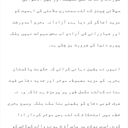
سپلائی چینز کے لئے سمندری سلامتی کی اہمیت کو
مزید اجاگر کر دیا ہے، آزادانہ بحری آمدورفت
اور جہازرانی کی آزادی اب محض سہولت نہیں بلکہ
پوری دنیا کی ضرورت بن چکی ہے۔
انہوں نے یقین دہانی کرائی کہ حکومت پاکستان
بحریہ کو مزید مضبوط، موثر اور جدید دفاعی قوت
بنانے کےلئے مکمل طور پر پرعزم ہے تاکہ وہ نہ
صرف قومی دفاع کو یقینی بنا سکے بلکہ وسیع بحری
خطے میں استحکام کے لئے بھی موثر کردار ادا
کرے۔اس س موقع پر پاس آﺅ ٹ ہونے والے کیڈٹس کو