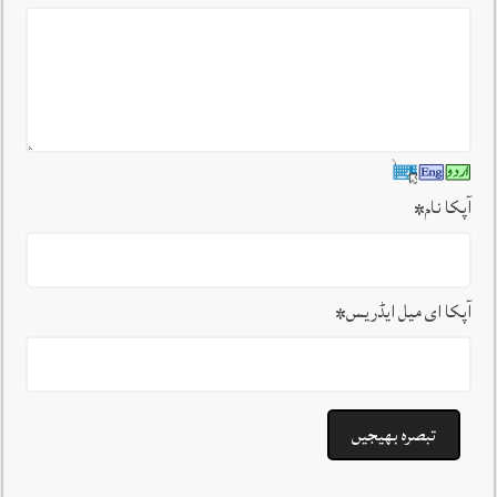
آپکا نام
*
آپکا ای میل ایڈریس
*