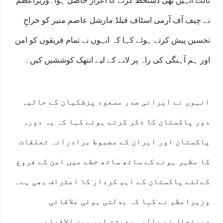
ثالث انہیں بھی دستخط کرنے کا اعزاز حاصل ہوا۔وزیراعظم
نے چیف آف آرمی اسٹاف فیلڈ مارشل عاصم منیر کو خراجِ
تحسین پیش کرتے ہوئے کہا کہ انہوں نے تمام فریقوں کو امن
اور ہم آہنگی کی راہ پر لانے کے لیے انتھک کوششیں کیں۔
انہوں نے ایرانی صدر مسعود پزشکیان کے حالیہ
دور پاکستان کا ذکر کرتے ہوئے کہا کہ یہ دورہ
پاکستان اور ایران کے مضبوط برادرانہ تعلقات
کا مظہر ہونے کے ساتھ ساتھ خطے میں امن کے فروغ
کےلئے پاکستان کے اہم کردار کا اعتراف بھی ہے۔
وزیراعظم نے کہا کہ بدلتی ہوئی علاقائی
صورتحال نے عالمی معیشت اور بین الاقوامی