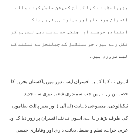
وزیراعظم نے کہا کہ آج کمیشن حاصل کرنے والے
افسران صرف علم اور مہارت ہی نہیں بلکہ
اعتماد، حوصلے اور جنگی جذبے سے بھی لیس ہو کر
نکل رہے ہیں، جو مستقبل کے چیلنجز سے نمٹنے کے
لیے ضروری ہیں۔
انہوں نے کہا کہ یہ افسران ایسے دور میں پاکستان بحریہ کا
حصہ بن رہے ہیں جب سمندری شعبہ تیزی سے جدید
ٹیکنالوجی، مصنوعی ذہانت (اے آئی ) اور بغیر پائلٹ نظاموں
کی طرف بڑھ رہا ہے، انہوں نے نئے افسران پر زور دیا کہ وہ
عزم، جرات، نظم و ضبط، دیانت داری اور وفاداری جیسی