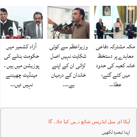
مکہ مشترکہ دفاعی
وزیراعظم سے کوئی
آزاد کشمیر میں
معاہدے پر دستخظ
شکایت نہیں اصل
حکومت بنانے کی
خانہ کعبہ کی حدود
لڑائی ان کے اپنے
پوزیشن میں ہیں ،
میں کئے گئے:
خاندان کے درمیان
مینڈیٹ چھیننے
عطا…
ہے،…
نہیں دیں…
آپکا ای میل ایڈریس شائع نہیں کیا جائے گا
اپنا تبصرہ لکھیں