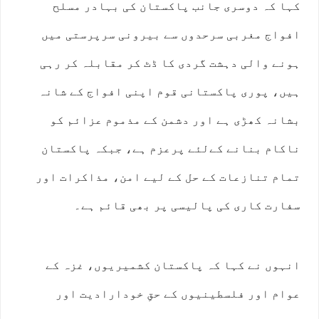
کہا کہ دوسری جانب پاکستان کی بہادر مسلح
افواج مغربی سرحدوں سے بیرونی سرپرستی میں
ہونے والی دہشت گردی کا ڈٹ کر مقابلہ کر رہی
ہیں، پوری پاکستانی قوم اپنی افواج کے شانہ
بشانہ کھڑی ہے اور دشمن کے مذموم عزائم کو
ناکام بنانے کےلئے پرعزم ہے، جبکہ پاکستان
تمام تنازعات کے حل کے لیے امن، مذاکرات اور
سفارت کاری کی پالیسی پر بھی قائم ہے۔
انہوں نے کہا کہ پاکستان کشمیریوں، غزہ کے
عوام اور فلسطینیوں کے حقِ خودارادیت اور