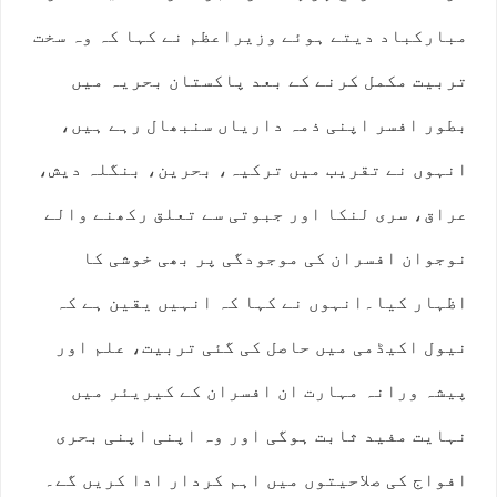
مبارکباد دیتے ہوئے وزیراعظم نے کہا کہ وہ سخت
تربیت مکمل کرنے کے بعد پاکستان بحریہ میں
بطور افسر اپنی ذمہ داریاں سنبھال رہے ہیں،
انہوں نے تقریب میں ترکیہ، بحرین، بنگلہ دیش،
عراق، سری لنکا اور جبوتی سے تعلق رکھنے والے
نوجوان افسران کی موجودگی پر بھی خوشی کا
اظہار کیا۔انہوں نے کہا کہ انہیں یقین ہے کہ
نیول اکیڈمی میں حاصل کی گئی تربیت، علم اور
پیشہ ورانہ مہارت ان افسران کے کیریئر میں
نہایت مفید ثابت ہوگی اور وہ اپنی اپنی بحری
افواج کی صلاحیتوں میں اہم کردار ادا کریں گے۔