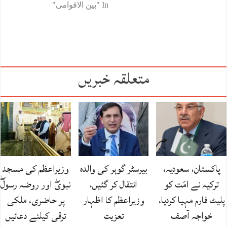
In "بین الاقوامی"
متعلقہ خبریں
پاکستان، سعودیہ،
بیرسٹر گوہر کی والدہ
وزیراعظم کی مسجد
ترکیہ نے امّت کو
انتقال کر گئیں،
نبویۖ اور روضہ رسولۖ
پلیٹ فارم مہیا کردیا،
وزیراعظم کا اظہار
پر حاضری، ملکی
خواجہ آصف
تعزیت
ترقی کیلئے دعائیں