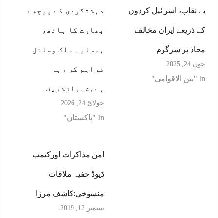
بے نقاب، اسرائیل کردوں
دہشتگردی کے پیچھے
کے ذریعے ایران مخالف
بھارت کا ہاتھ،
محاذ پر سرگرم
ہمسایہ ملک وسائل
جون 24, 2025
فراہم کر رہا
In "بین الاقوامی"
ہے،شہبازشریف
جولائ 24, 2026
In "پاکستان"
امن مذاکرات اورکیمپ
ڈیوڈ خفیہ ملاقات
منسوخی:کاشف مرزا
ستمبر 12, 2019