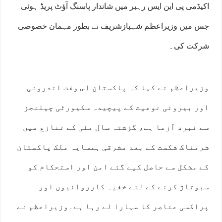
اکیڈمی پی این ایس رہبر میں شاندار پاسنگ آﺅٹ پریڈ ہوئی
جس میں وزیراعظم شہبازشریف نے بطور مہمان خصوصی
شرکت کی۔
وزیراعظم نے کہا کہ پاکستان اس وقت اندرونی
اور بیرونی نوعیت کے پیچیدہ سکیورٹی چیلنجز
سے نبرد آزما ہے، گزشتہ سال مئی کے تنازع میں
شرمناک شکست کے بعد مشرقی ہمسایہ ملک پاکستان
کے مشکل سے حاصل کیے گئے امن اور استحکام کو
سبوتاژ کرنے کے لئے خفیہ کارروائیوں اور
پراکسی عناصر کا سہارا لے رہا ہے۔وزیراعظم نے