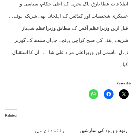
اطلاعات عطا تارڑ، پاک بحریہ کے اعلی حکام، سیاسی و
عسکری شخصیات اور کیڈٹس کے اہلخانہ بھی شریک ہوئے۔۔
قبل ازیں وزیراعظم آفس کے مطابق وزیراعظم شہباز
شریف ہفتہ کی صبح کراچی پہنچے جہاں سندھ کے گورنر
نہال ہاشمی اور وزیراعلی مراد علی شاہ نے ان کا استقبال
کیا۔
Share this:
Related
ہنود و یہود کی سازشیں
پاکستان میں