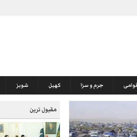
قوامی
جرم و سزا
کھیل
شوبز
مقبول ترین