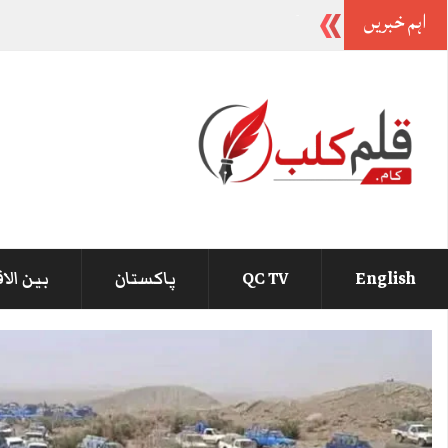
اہم خبریں
صوبوں کی تقسیم پر
-
English
QC TV
پاکستان
بین الا