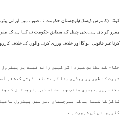
مقرر کر دی ہے۔نجی چینل کے مطابق حکومت نے کہا ہے کہ مقر
کرنا غیر قانونی ہو گا اور خلاف ورزی کرنے والوں کے خلاف کارر
حکام کے مطابق شہری اگر کہیں زائد قیمت پر پیٹرول 
ثبوت کے طور پر ویڈیو بنا کر متعلقہ ڈپٹی کمشنر آفس
سکتے ہیں۔دوسری جانب جماعت اسلامی بلوچستان کے جنر
کاکڑ کا کہنا ہے کہ بلوچستان بھر میں پیٹرول مافیا 
کارروائی کی ضرورت ہے۔