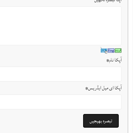
آپکا نام
*
آپکا ای میل ایڈریس
*