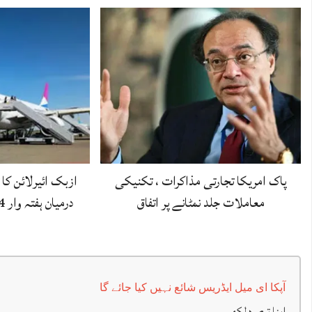
پاک امریکا تجارتی مذاکرات ، تکنیکی
ازبک ائیرلائن کا
معاملات جلد نمٹانے پر اتفاق
درمیان ہفتہ وار 4 براہ راست پروازوں…
آپکا ای میل ایڈریس شائع نہیں کیا جائے گا
اپنا تبصرہ لکھیں