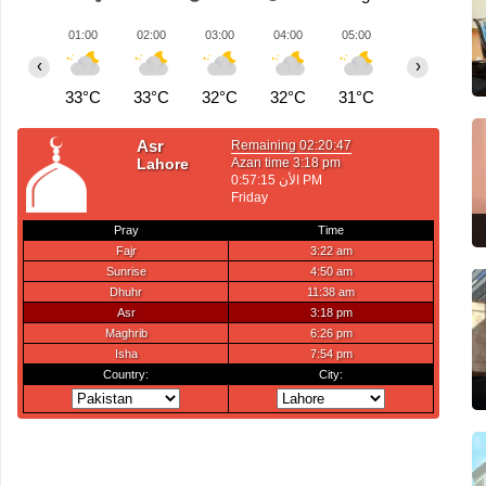
01:00
02:00
03:00
04:00
05:00
06:00
0
‹
›
33°C
33°C
32°C
32°C
31°C
31°C
3