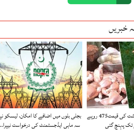
ہ خبریں
لاہور، مرغی کے گوشت کی قیمت475 روپے
بجلی بلوں میں اضافے کا امکان، لیسکو ن
 تک پہنچ گئی
سہ ماہی ایڈجسٹمنٹ کی درخواست نیپرا…