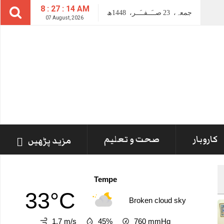
8 : 27 : 15 AM
جمعہ،
23
صــَــفــَــر،
1448ھ
07 August, 2026
کاروبار
صحت و تعلیم
مزید پڑھیں
Tempe
33°C
Broken cloud sky
1.7 m/s
45%
760
mmHg