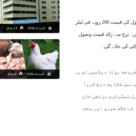
کوئٹہ (کامرس ڈیسک)بلوچستان حکومت نے صوبے میں ایرانی پیٹرول کی قیمت 280 روپے فی لیٹر
اگست 6, 2026
12 مناظر
رہ نرخ سے زائد قیمت وصول
وائی کی جائے گی۔
فروخت ہوتا دیکھیں تو وہ
اگست 6, 2026
6 مناظر
 میں شکایت درج کروا
ل سیکرٹری مرتضی خان
کے خلاف فوری اور سخت