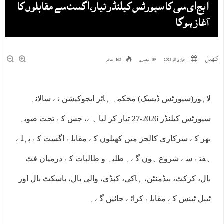
ایچ ای سی کا سپورٹس کیلنڈر تیار، اگست سے مقابلوں کا
آغاز ہوگا
کھیل
جولائ 5, 2026
89 تبصرے
163 مناظر
لاہور(سپورٹس ڈیسک) محکمہ ہائر ایجوکیشن نے سالانہ
سپورٹس کیلنڈر 2026-27 تیار کر لیا ہے، جس کے تحت صوبہ
بھر کے سرکاری کالجز میں کھیلوں کے مقابلے اگست کے پہلے
ہفتے سے شروع ہوں گے۔ طلبہ و طالبات کے درمیان فٹ
بال، کرکٹ، بیڈمنٹن، ہاکی، کبڈی، والی بال، باسکٹ بال اور
ٹیبل ٹینس کے مقابلے کرائے جائیں گے۔