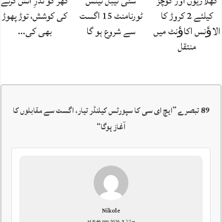
کھلاڑیوں اور کوچز
سٹی ٹیبل ٹینس
گھر کو نذرِ آتش کرنے
کیلئے 2 کروڑ کا
ٹورنامنٹ 15 اگست
کی کوشش، توڑ پھوڑ
الاﺅنس اکاﺅنٹ میں
سے شروع ہو گا
بھی کی…
منتقل
89 تبصرے ”
ایچ ای سی کا سپورٹس کیلنڈر تیار، اگست سے مقابلوں کا
آغاز ہوگا
“
Nikole
جولائ 9, 2026 at 8:46 pm