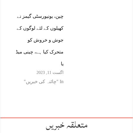
چین، یونیورسٹی گیمز نے
کھیلوں کے لئے لوگوں کے
جوش و خروش کو
متحرک کیا ہے، چینی میڈ
یا
اگست 11, 2023
In "چائنہ کی خبریں"
متعلقہ خبریں