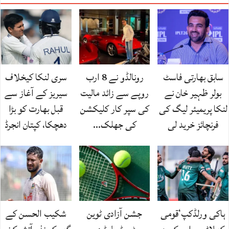
سابق بھارتی فاسٹ
رونالڈو نے 8 ارب
سری لنکا کیخلاف
بولر ظہیر خان نے
روپے سے زائد مالیت
سیریز کے آغاز سے
لنکا پریمیئر لیگ کی
کی سپر کار کلیکشن
قبل بھارت کو بڑا
فرنچائز خرید لی
کی جھلک…
دھچکا، کپتان انجرڈ
ہاکی ورلڈکپ‘قومی
جشن آزادی ٹوین
شکیب الحسن کے