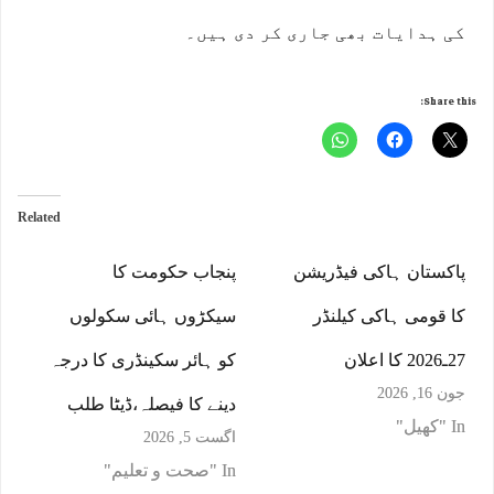
کی ہدایات بھی جاری کر دی ہیں۔
Share this:
Related
پاکستان ہاکی فیڈریشن
پنجاب حکومت کا
کا قومی ہاکی کیلنڈر
سیکڑوں ہائی سکولوں
27ـ2026 کا اعلان
کو ہائر سکینڈری کا درجہ
جون 16, 2026
دینے کا فیصلہ،ڈیٹا طلب
In "کھیل"
اگست 5, 2026
In "صحت و تعلیم"