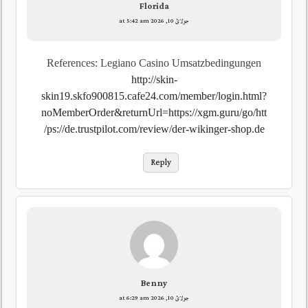
Florida
جولائ 10, 2026 at 5:42 am
References: Legiano Casino Umsatzbedingungen
http://skin-
skin19.skfo900815.cafe24.com/member/login.html?
noMemberOrder&returnUrl=https://xgm.guru/go/htt
ps://de.trustpilot.com/review/der-wikinger-shop.de/
Reply
Benny
جولائ 10, 2026 at 6:29 am