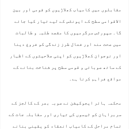
مقابلوں میں کامیاب کھلاڑیوں کو قومی اور بین
الاقوامی سطح کے ایونٹس کے لیے تیار کیا جائے
گا۔ سپورٹس سرگرمیوں کا مقصد طلبہ و طالبات
میں صحت مند اور فعال طرز زندگی کو فروغ دینا
اور نوجوان کھلاڑیوں کو اپنی صلاحیتوں کے اظہار
کے ساتھ صوبائی و قومی سطح پر شناخت بنانے کے
مواقع فراہم کرنا ہے۔
محکمہ ہائر ایجوکیشن نے صوبہ بھر کے کالجز کے
سربراہان کو ٹیموں کی تیاری اور مقابلہ جات کے
تمام مراحل کے کامیاب انعقاد کو یقینی بنانے