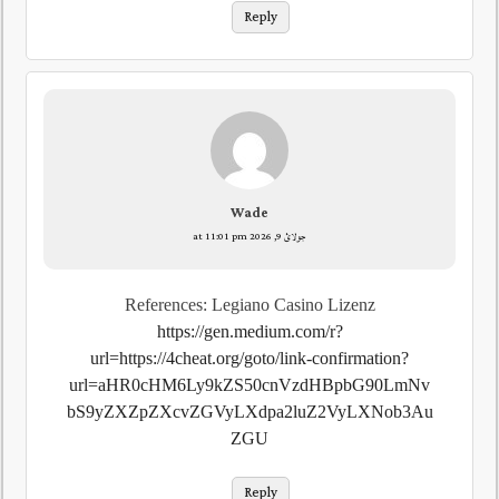
Reply
Wade
جولائ 9, 2026 at 11:01 pm
References: Legiano Casino Lizenz
https://gen.medium.com/r?
url=https://4cheat.org/goto/link-confirmation?
url=aHR0cHM6Ly9kZS50cnVzdHBpbG90LmNv
bS9yZXZpZXcvZGVyLXdpa2luZ2VyLXNob3Au
ZGU
Reply