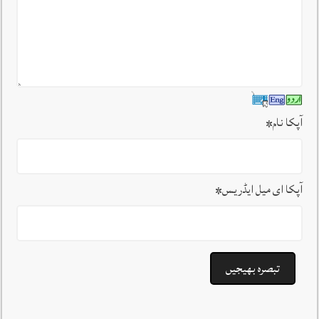
آپکا نام
*
آپکا ای میل ایڈریس
*