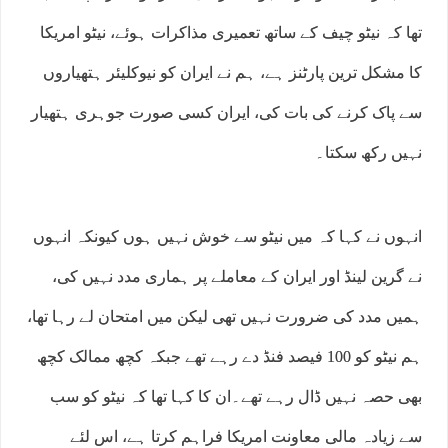
تھا کہ نیٹو چیف کے ساتھ تعمیری مذاکرات ہوئے، نیٹو امریکا
کا مشکل ترین پارٹنز ہے، ہم نے ایران کو نیوکلیئر ہتھیاروں
سے پاک کرنے کی بات کی، ایران کسی صورت جوہری ہتھیار
نہیں رکھ سکتا۔
انہوں نے کہا کہ میں نیٹو سے خوش نہیں ہوں کیونکہ انہوں
نے گرین لینڈ اور ایران کے معاملے پر ہماری مدد نہیں کی،
ہمیں مدد کی ضرورت نہیں تھی لیکن میں امتحان لے رہا تھا،
ہم نیٹو کو 100 فیصد فنڈ دے رہے تھے جبکہ کچھ ممالک کچھ
بھی حصہ نہیں ڈال رہے تھے۔ان کا کہا تھا کہ نیٹو کو سب
سے زیادہ مالی معاونت امریکا فراہم کرتا ہے، اس لئے