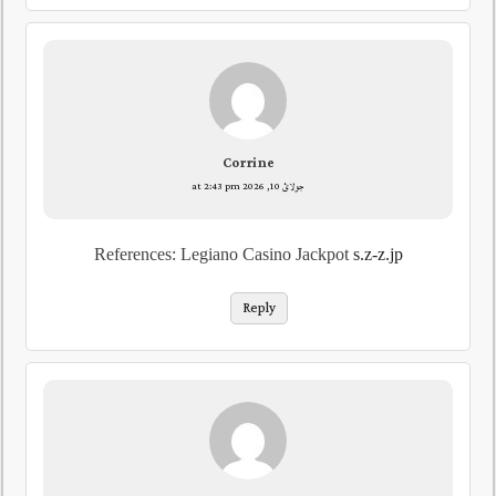
Corrine
جولائ 10, 2026 at 2:43 pm
References: Legiano Casino Jackpot
s.z-z.jp
Reply