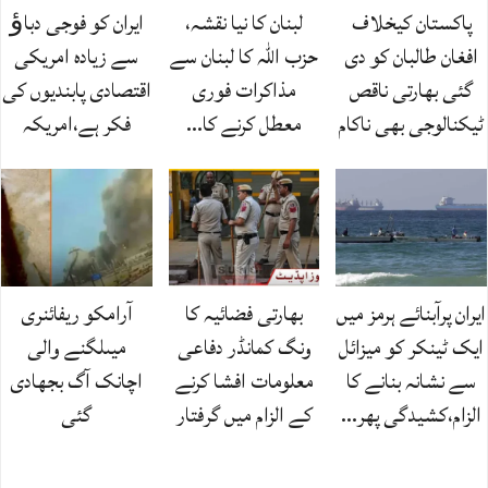
پاکستان کیخلاف
لبنان کا نیا نقشہ،
ایران کو فوجی دباﺅ
افغان طالبان کو دی
حزب اللہ کا لبنان سے
سے زیادہ امریکی
گئی بھارتی ناقص
مذاکرات فوری
اقتصادی پابندیوں کی
ٹیکنالوجی بھی ناکام
معطل کرنے کا…
فکر ہے،امریکہ
ایران پرآبنائے ہرمز میں
بھارتی فضائیہ کا
آرامکو ریفائنری
ایک ٹینکر کو میزائل
ونگ کمانڈر دفاعی
میںلگنے والی
سے نشانہ بنانے کا
معلومات افشا کرنے
اچانک آگ بجھادی
الزام،کشیدگی پھر…
کے الزام میں گرفتار
گئی