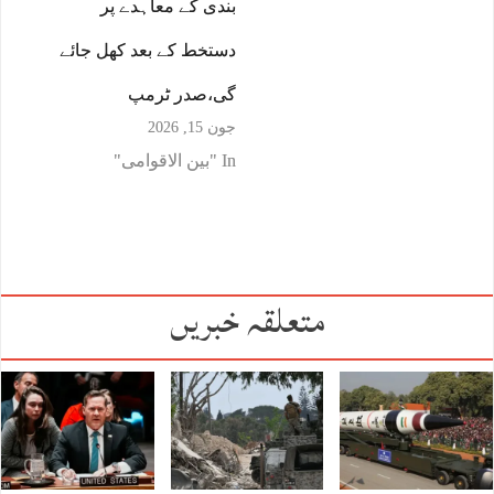
بندی کے معاہدے پر
دستخط کے بعد کھل جائے
گی،صدر ٹرمپ
جون 15, 2026
In "بین الاقوامی"
متعلقہ خبریں