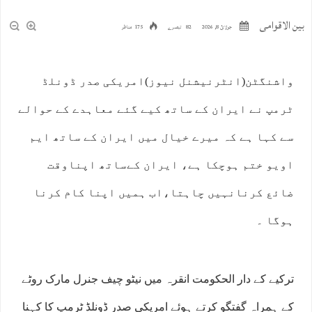
بین الاقوامی
جولائ 8, 2026
82 تبصرے
175 مناظر
واشنگٹن(انٹرنیشنل نیوز)امریکی صدر ڈونلڈ
ٹرمپ نے ایران کے ساتھ کیے گئے معاہدے کے حوالے
سے کہا ہے کہ میرے خیال میں ایران کے ساتھ ایم
اویو ختم ہوچکا ہے، ایران کےساتھ اپناوقت
ضائع کرنانہیں چاہتا،اب ہمیں اپنا کام کرنا
ہوگا ۔
ترکیے کے دار الحکومت انقرہ میں نیٹو چیف جنرل مارک روٹے
کے ہمراہ گفتگو کرتے ہوئے امریکی صدر ڈونلڈ ٹرمپ کا کہنا