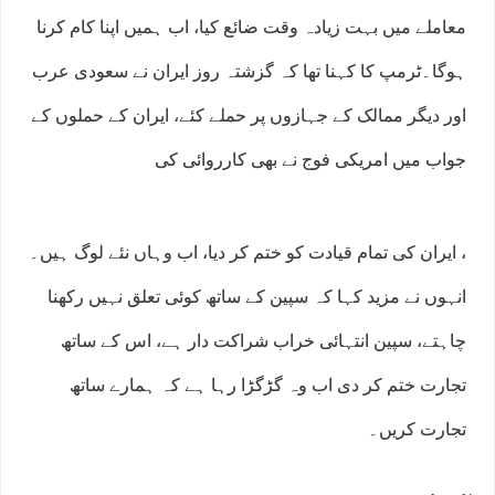
معاملے میں بہت زیادہ وقت ضائع کیا، اب ہمیں اپنا کام کرنا
ہوگا۔ٹرمپ کا کہنا تھا کہ گزشتہ روز ایران نے سعودی عرب
اور دیگر ممالک کے جہازوں پر حملے کئے، ایران کے حملوں کے
جواب میں امریکی فوج نے بھی کارروائی کی
، ایران کی تمام قیادت کو ختم کر دیا، اب وہاں نئے لوگ ہیں۔
انہوں نے مزید کہا کہ سپین کے ساتھ کوئی تعلق نہیں رکھنا
چاہتے، سپین انتہائی خراب شراکت دار ہے، اس کے ساتھ
تجارت ختم کر دی اب وہ گڑگڑا رہا ہے کہ ہمارے ساتھ
تجارت کریں۔