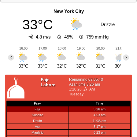
New York City
33°C
Drizzle
4.8 m/s
45%
759
mmHg
16:00
17:00
18:00
19:00
20:00
21:00
2
‹
›
33°C
33°C
32°C
32°C
31°C
30°C
2