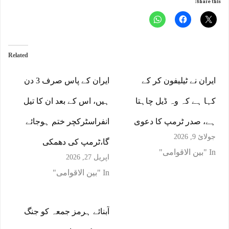
Share this:
Related
ایران نے ٹیلیفون کر کے
ایران کے پاس صرف 3 دن
کہا ہے کہ وہ ڈیل چاہتا
ہیں، اس کے بعد ان کا تیل
ہے، صدر ٹرمپ کا دعوی
انفراسٹرکچر ختم ہوجائے
جولائ 9, 2026
گا،ٹرمپ کی دھمکی
In "بین الاقوامی"
اپریل 27, 2026
In "بین الاقوامی"
آبنائے ہرمز جمعہ کو جنگ