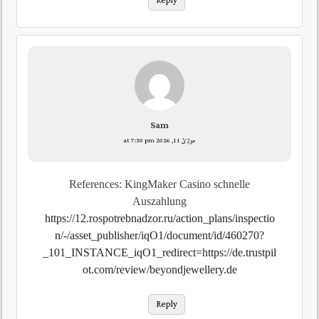
Reply
Sam
جولائ 11, 2026 at 7:30 pm
References: KingMaker Casino schnelle
Auszahlung
https://12.rospotrebnadzor.ru/action_plans/inspectio
n/-/asset_publisher/iqO1/document/id/460270?
_101_INSTANCE_iqO1_redirect=https://de.trustpil
ot.com/review/beyondjewellery.de
Reply