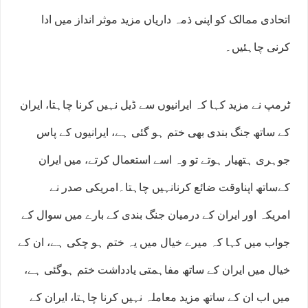
اتحادی ممالک کو اپنی ذمہ داریاں مزید موثر انداز میں ادا
کرنی چاہئیں۔
ٹرمپ نے مزید کہا کہ ایرانیوں سے ڈیل نہیں کرنا چاہتا، ایران
کے ساتھ جنگ بندی بھی ختم ہو گئی ہے، ایرانیوں کے پاس
جوہری ہتھیار ہوتے تو وہ اسے استعمال کرتے، میں ایران
کےساتھ اپناوقت ضائع کرنانہیں چاہتا۔امریکی صدر نے
امریکہ اور ایران کے درمیان جنگ بندی کے بارے میں سوال کے
جواب میں کہا کہ میرے خیال میں یہ ختم ہو چکی ہے، ان کے
خیال میں ایران کے ساتھ مفاہمتی یادداشت ختم ہوگئی ہے،
میں اب ان کے ساتھ مزید معاملہ نہیں کرنا چاہتا، ایران کے