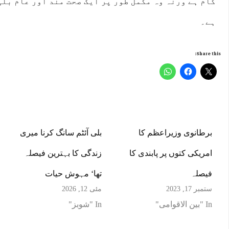
کام ہے ورنہ وہ مکمل طور پر ایک صحت مند اور عام بلی
ہے۔
Share this:
برطانوی وزیراعظم کا
بلی آئٹم سانگ کرنا میری
امریکی کتوں پر پابندی کا
زندگی کا بہترین فیصلہ
فیصلہ
تھا‘ مہوش حیات
ستمبر 17, 2023
مئی 12, 2026
In "بین الاقوامی"
In "شوبز"