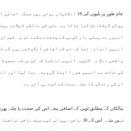
عام طور پر بلیوں کی 18 انگلیاں ہوتی ہیں جبک
پولی ڈیکٹائل کہا جاتا ہے۔بلی کی مالکن ڈیلانے ہینڈ
انہوں نے پہلی بار ٹوبی کے پنجے دیکھے تو وہ حیران 
انہیں اندازہ تھا کہ اس کے اضافی انگوٹھے ہوں گے لی
واقعی دنگ رہ گئیں۔انہوں نے کہا کہ ٹوبی کے معصوم 
کی عادت نے انہیں فورا اپنا گرویدہ بنا لیا اور انہ
ان کی زندگی کا حصہ بننے کے لیے ہی آئی ہے۔
مالکان کے مطابق ٹوبی کے اضافی پنجے اس کی صحت یا چلنے پھ
نہیں بنتے۔ اس کے 30 ناخن ہیں اس لیے صرف ناخن