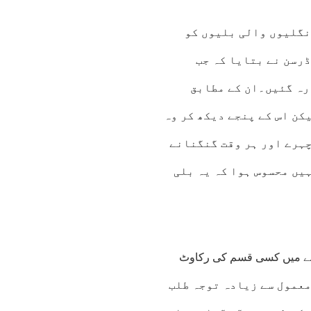
ہ اضافی انگلیوں والی بلیوں کو
رسن نے بتایا کہ جب
رہ گئیں۔ان کے مطابق
کن اس کے پنجے دیکھ کر وہ
چہرے اور ہر وقت گنگنانے
یں محسوس ہوا کہ یہ بلی
رنے میں کسی قسم کی رکاوٹ
 تراشنا معمول سے زیادہ توجہ طلب