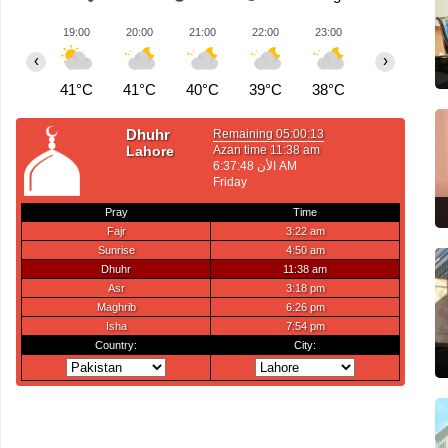
19:00
20:00
21:00
22:00
23:00
00:00
0
‹
›
41°C
41°C
40°C
39°C
38°C
38°C
3