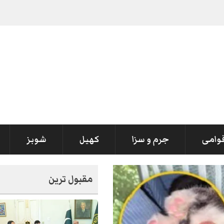
جنہیں سسٹم کولیپس نظر آرہا ہے
-
قوامی
جرم و سزا
کھیل
شوبز
مقبول ترین