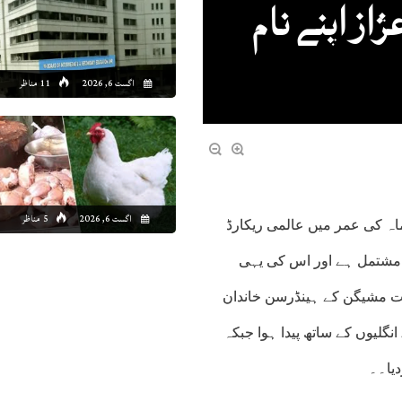
از اپنے نام
اگست 6, 2026
11 مناظر
اگست 6, 2026
5 مناظر
ن(انٹرنیشنل نیوز)ٹوبی نامی امریکی بلی کا بچہ صرف 10 ماہ کی عمر میں عالمی ریکارڈ
 یہ ہے کہ اس بچے کا پنجہ 28 انگیوں پر مشتمل ہے اور اس کی یہی
 مشیگن کے ہینڈرسن خاندان
کی اس بلی کے بچے کی ایک ویٹرنری ڈاکٹر نے تصدیق کی کہ وہ 28 انگلیوں کے ساتھ پیدا ہوا جبکہ