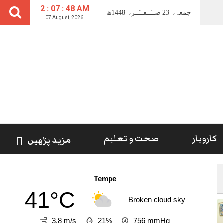
2 : 07 : 49 AM
جمعہ،
23
صــَــفــَــر،
1448ھ
07 August, 2026
کاروبار
صحت و تعلیم
مزید پڑھیں
Tempe
41°C
Broken cloud sky
3.8 m/s
21%
756
mmHg