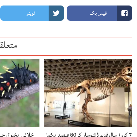
فیس بک
ٹویٹر
متعلق
7 کروڑ سال قدیم ڈائنوسار کا 80 فیصد مکمل
خلائی مخلوق جیسا