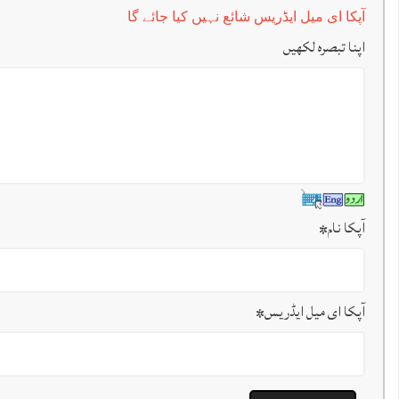
آپکا ای میل ایڈریس شائع نہیں کیا جائے گا
اپنا تبصرہ لکھیں
آپکا نام
*
آپکا ای میل ایڈریس
*