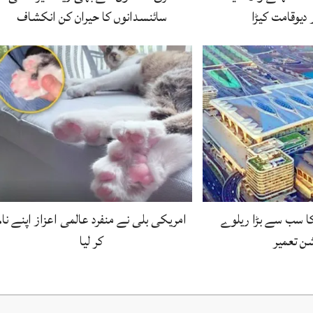
 دیوقامت کیڑا
سائنسدانوں کا حیران کن انکشاف
ا کا سب سے بڑا ریلوے
امریکی بلی نے منفرد عالمی اعزاز اپنے نام
ن تعمیر
کر لیا