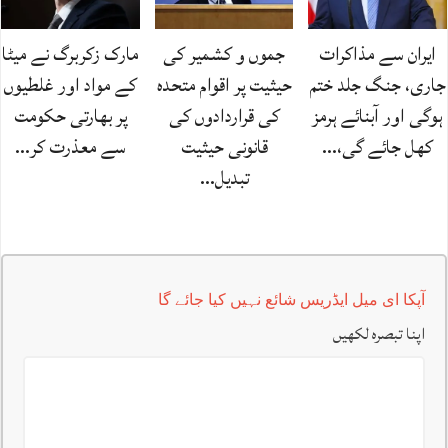
ایران سے مذاکرات
جموں و کشمیر کی
مارک زکربرگ نے میٹا
جاری، جنگ جلد ختم
حیثیت پر اقوام متحدہ
کے مواد اور غلطیوں
ہوگی اور آبنائے ہرمز
کی قراردادوں کی
پر بھارتی حکومت
کھل جائے گی،…
قانونی حیثیت
سے معذرت کر…
تبدیل…
آپکا ای میل ایڈریس شائع نہیں کیا جائے گا
اپنا تبصرہ لکھیں