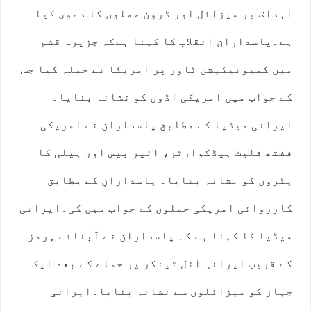
اہداف پر میزائل اور ڈرون حملوں کا دعوی کیا
ہے۔پاسداران انقلاب کا کہنا ہےکہ جزیرہ قشم
میں کمیونیکیشن ٹاور پر امریکا نے حملہ کیا جس
کے جواب میں امریکی اڈوں کو نشانہ بنایا۔
ایرانی میڈیا کے مطابق پاسداران نے امریکی
ففتھ فلیٹ ہیڈکوارٹر، ائیر بیس اور ہیلی کا
پٹروں کو نشانہ بنایا۔ پاسدارانِ کے مطابق
کارروائی امریکی حملوں کے جواب میں کی۔ایرانی
میڈیا کا کہنا ہے کہ پاسداران نے آبنائے ہرمز
کے قریب ایرانی آئل ٹینکر پر حملے کے بعد ایک
جہاز کو میزائلوں سے نشانہ بنایا۔ایرانی