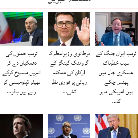
ٹرمپ ایران جنگ کے
برطانوی وزیراعظم کا
ٹرمپ حملوں کی
سبب خطرناک
گرومنگ گینگز کے
دھمکیاں دے کر
عسکری جال میں
ارکان کی ممکنہ
انہیں منسوخ کرکے
پھنس چکے
رہائی پر فوری نظر
تھیٹر ڈپلومیسی کر
ہیں،امریکی ماہر
ثانی…
رہے ہیں،باقر…
کا…