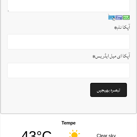
آپکا نام
*
آپکا ای میل ایڈریس
*
Tempe
43°C
Clear sky