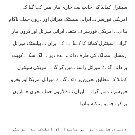
سینٹرل کمانڈ کی جانب سے جاری بیان میں کہا گیا کہ
امریکی فورسز نے ایرانی بیلسٹک میزائل اور ڈرون حملے ناکام
بنا دیے، امریکی فورسز نے متعدد ایرانی میزائل اور ڈرون مار
گرائے۔سینٹرل کمانڈ کا کہنا ہے کہ ایران نے بیلسٹک میزائل
ہمسایہ ممالک کی طرف داغے، ہدف پر نہ لگ سکے، کویت
پر داغے گئے 2 میزائل راستے میں گر گئے۔امریکی سینٹرل
کمانڈ کے مطابق بحرین پر داغے گئے 3 میزائل امریکا اور بحرین
فورسز نے مار گرائے۔ ایران نے 3 ڈرون حملے بحری جہازوں
پر کیے جنہیں ناکام بنادیا۔
دوسری جانب ایرانی پاسداران انقلاب نے امریکی