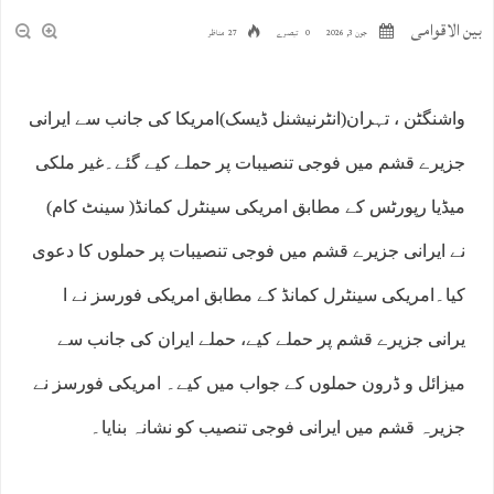
بین الاقوامی
جون 3, 2026
0 تبصرے
27 مناظر
واشنگٹن ، تہران(انٹرنیشنل ڈیسک)امریکا کی جانب سے ایرانی
جزیرے قشم میں فوجی تنصیبات پر حملے کیے گئے۔غیر ملکی
میڈیا رپورٹس کے مطابق امریکی سینٹرل کمانڈ( سینٹ کام)
نے ایرانی جزیرے قشم میں فوجی تنصیبات پر حملوں کا دعوی
کیا۔امریکی سینٹرل کمانڈ کے مطابق امریکی فورسز نے ا
یرانی جزیرے قشم پر حملے کیے، حملے ایران کی جانب سے
میزائل و ڈرون حملوں کے جواب میں کیے۔ امریکی فورسز نے
جزیرہ قشم میں ایرانی فوجی تنصیب کو نشانہ بنایا۔