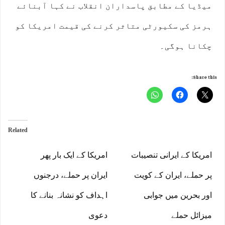
میڈیا کے مطابق پاسداران انقلاب نے کہا آبنائے
ہرمز کی سکیورٹی متاثر کرنے کی قیمت امریکا کو
چکانا ہوگی۔
Share this:
Related
امریکا کے ایرانی تنصیبات
امریکا کے ایک بار پھر
پر حملے، ایران کے کویت
ایران پر حملے، درجنوں
اور بحرین میں جوابی
اہداف کو نشانہ بنانے کا
میزائل حملے
دعوی