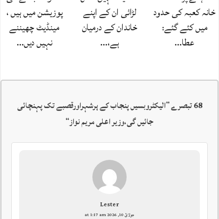
خانہ کعبہ کی حدود
لڑائی ان کے اپنے
پوزیشن میں ہیں ،
میں کئے گئے:
خاندان کے درمیان
مینڈیٹ چھیننے
عطا…
ہے،…
نہیں دیں…
68 تبصرے ”
الیکٹروبسیں پنجاب کے ہرشہراورقصبے تک پہنچائی
جائیں گی،وزیر اعلی مریم نواز
“
Lester
جولائ 10, 2026 at 1:17 am