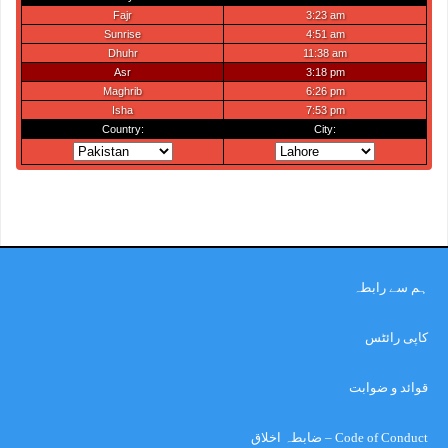
ہم سے رابطہ
کاپی رائٹس
قوائد و ضوابت
Code of Conduct – ضابطہ اخلاق