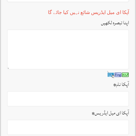
آپکا ای میل ایڈریس شائع نہیں کیا جائے گا
اپنا تبصرہ لکھیں
آپکا نام
*
آپکا ای میل ایڈریس
*