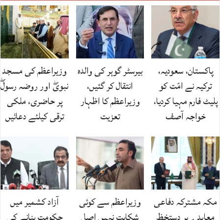
پاکستان، سعودیہ،
بیرسٹر گوہر کی والدہ
وزیراعظم کی مسجد
ترکیہ نے امّت کو
انتقال کر گئیں،
نبویۖ اور روضہ رسولۖ
پلیٹ فارم مہیا کردیا،
وزیراعظم کا اظہار
پر حاضری، ملکی
خواجہ آصف
تعزیت
ترقی کیلئے دعائیں
مکہ مشترکہ دفاعی
وزیراعظم سے کوئی
آزاد کشمیر میں
معاہدے پر دستخظ
شکایت نہیں اصل
حکومت بنانے کی