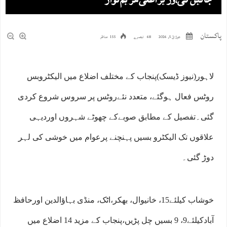
جائیں گی،وزیر اعلی مریم نواز
پاکستان
جولائ 5, 2026
68 تبصرے
155 مناظر
لاہور(نیوز ڈیسک)پنجاب کے مختلف اضلاع میں الیکٹروبس
روٹس فعال ہوگئے، متعدد نئےروٹس پر سروس شروع کردی
گئی۔تفصیل کے مطابق صوبےکے چھوٹے شہروں اوردیہی
علاقوں تک الیکٹرو بسیں پہنچنے پرعوام میں خوشی کی لہر
دوڑ گئی۔
خوشاب کیلئے15، خانیوال، بھکر،اٹک، منڈی بہاﺅالدین اورحافظ
آبادکیلئے9، 9 بسیں چل پڑیں،پنجاب کے مزید 14 اضلاع میں