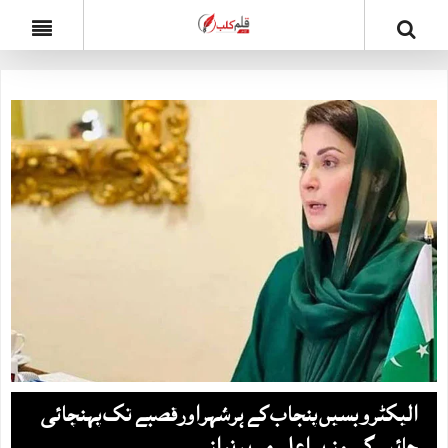
الیکٹروبسیں پنجاب کے ہرشہراورقصبے تک پہنچائی