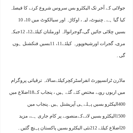
جولائی کے آخر تک الیکٹرو بس سروس شروع کرنے کا فیصلہ
کیا گیا ہے۔چنیوٹ، لیہ، اوکاڑہ اور سیالکوٹ میں 10، 10
بسیں چلائی جائیں گی،گوجرانوالہ اورملتان کیلئے12، 12جبکہ
مری، گجرات اورشیخوپورہ کیلئے11، 11بسیں فنکشنل ہوں
گی۔
ماڈرن ٹرانسپورٹ انفراسٹرکچرکیلئےسالانہ ترقیاتی پروگرام
میں اربوں روپے مختص کئے گئے ہیں ، پنجاب کے18اضلاع میں
400الیکٹرو بسیں پہلےہی آپریشنل ہیں۔پنجاب میں
1500الیکٹرو بسیں لانےکےمنصوبے پر کام جاری ہے، مزید
20اضلاع کیلئے 212نئی الیکٹرو بسیں پاکستان پہنچ گئیں۔