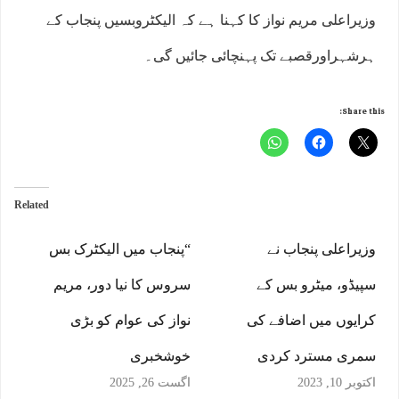
وزیراعلی مریم نواز کا کہنا ہے کہ الیکٹروبسیں پنجاب کے
ہرشہراورقصبے تک پہنچائی جائیں گی۔
Share this:
Related
وزیراعلی پنجاب نے
“پنجاب میں الیکٹرک بس
سپیڈو، میٹرو بس کے
سروس کا نیا دور، مریم
کرایوں میں اضافے کی
نواز کی عوام کو بڑی
سمری مسترد کردی
خوشخبری
اکتوبر 10, 2023
اگست 26, 2025