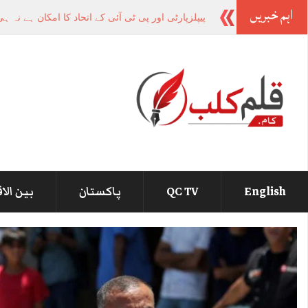
اہم خبریں
وزیراعظم کی
-
English
QC TV
پاکستان
بین الا