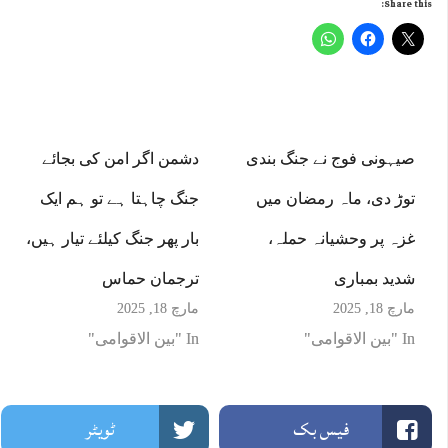
Share this:
صیہونی فوج نے جنگ بندی
دشمن اگر امن کی بجائے
توڑ دی، ماہ رمضان میں
جنگ چاہتا ہے تو ہم ایک
غزہ پر وحشیانہ حملہ،
بار پھر جنگ کیلئے تیار ہیں،
شدید بمباری
ترجمان حماس
مارچ 18, 2025
مارچ 18, 2025
In "بین الاقوامی"
In "بین الاقوامی"
فیس بک
ٹویٹر