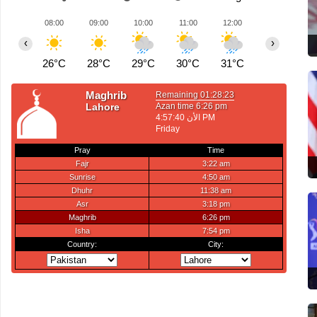
08:00
09:00
10:00
11:00
12:00
13:00
1
‹
›
26°C
28°C
29°C
30°C
31°C
29°C
2