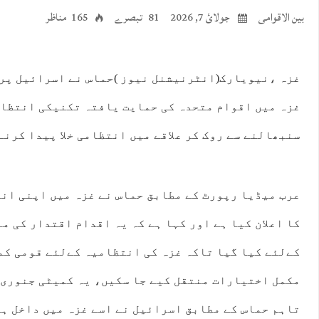
بین الاقوامی
جولائ 7, 2026
81 تبصرے
165 مناظر
غزہ ،نیویارک(انٹرنیشنل نیوز )حماس نے اسرائیل پر 
غزہ میں اقوام متحدہ کی حمایت یافتہ تکنیکی انتظا
سنبھالنے سے روک کر علاقے میں انتظامی خلا پیدا کرنے
عرب میڈیا رپورٹ کے مطابق حماس نے غزہ میں اپنی ان
کا اعلان کیا ہے اور کہا ہے کہ یہ اقدام اقتدار کی م
کےلئے کیا گیا تاکہ غزہ کی انتظامیہ کےلئے قومی کمی
مکمل اختیارات منتقل کیے جا سکیں، یہ کمیٹی جنوری 
تاہم حماس کے مطابق اسرائیل نے اسے غزہ میں داخل ہو