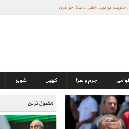
قوامی
جرم و سزا
کھیل
شوبز
مقبول ترین