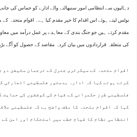
دہائیوں سے انتظامی امور سنبھالنے والے ادارے کو حماس کی جانب
نوٹس لیتے ہوئے اس اقدام کا خیر مقدم کیا ہے۔ اقوام متحدہ کے م
مقدم کرتے ہیں جو جنگ بندی کے معاہدے پر عمل درآمد میں معاو
کی متعلقہ قراردادوں میں بیان کردہ مقاصد کے حصول کو آگے بڑھ
اقوام متحدہ کے سیکرٹری جنرل کے ترجمان سٹیفن دو ج
کرتے ہوئے کہا کہ ادارہ بدستور فلسطینی اتھارٹی کی
فلسطینی طرز حکمرانی کے قیام کی کوششوں کی حمایت ک
کہا کہ اقوام متحدہ کا مقف واضح ہے کہ فلسطینی علاق
انتظامی نظام کا قیام خطے میں استحکام اور امن کے ف