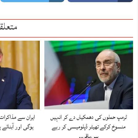
متعلق
ٹرمپ حملوں کی دھمکیاں دے کر انہیں
ایران سے مذاکرات
منسوخ کرکے تھیٹر ڈپلومیسی کر رہے
ہوگی اور آبنائے 
ہیں،باقر…