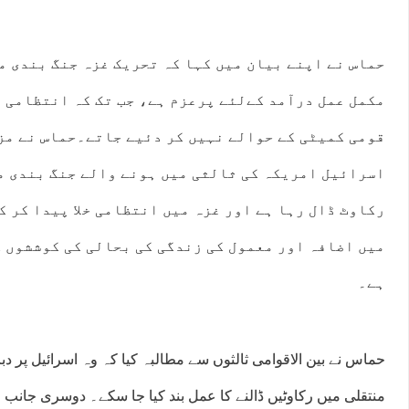
حماس نے اپنے بیان میں کہا کہ تحریک غزہ جنگ بندی م
مکمل عمل درآمد کےلئے پرعزم ہے، جب تک کہ انتظامی 
قومی کمیٹی کے حوالے نہیں کر دئیے جاتے۔حماس نے مز
اسرائیل امریکہ کی ثالثی میں ہونے والے جنگ بندی م
رکاوٹ ڈال رہا ہے اور غزہ میں انتظامی خلا پیدا کر ک
میں اضافہ اور معمول کی زندگی کی بحالی کی کوششوں 
ہے۔
حماس نے بین الاقوامی ثالثوں سے مطالبہ کیا کہ وہ اسرائیل پر دبا
منتقلی میں رکاوٹیں ڈالنے کا عمل بند کیا جا سکے۔ دوسری جانب ا