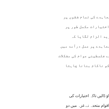
عاہدے کی تمام شقوں پر
اختیارات مکمل طور پر
ید الزام لگایا کہ
عاہدے پر عمل درآمد میں
ے فلسطینی عوام کی مشکلات
کو ناکام بنانا چاہتا
ﺅ ڈالیں تاکہ اختیارات کی
قوام متحدہ نے غزہ میں دو