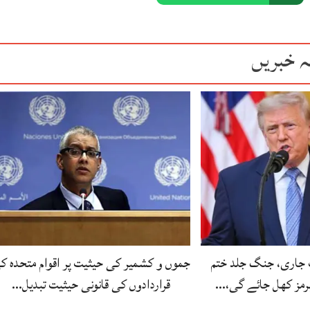
ہ خبریں
 جاری، جنگ جلد ختم
جموں و کشمیر کی حیثیت پر اقوام متحدہ ک
ہرمز کھل جائے گی،…
قراردادوں کی قانونی حیثیت تبدیل…