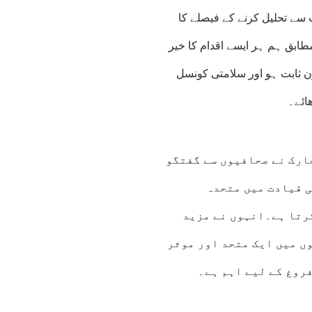
 سے تحلیل کرنے کے فیصلے کا
طابق ہم ہر ایسے اقدام کا خیر
ن ثابت ہو اور سلامتی کونسل
ائے۔
ارک نے صحافیوں سے گفتگو
 قیادت میں متحدہ
رتا ہے۔انہوں نے مزید
وں میں ایک متحد اور موثر
روغ کے لیے اہم ہے۔