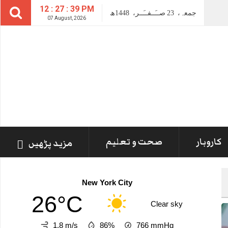
12 : 27 : 41 PM
جمعہ،
23
صــَــفــَــر،
1448ھ
07 August, 2026
کاروبار
صحت و تعلیم
مزید پڑھیں
New York City
26°C
Clear sky
1.8 m/s
86%
766
mmHg