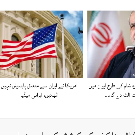
ہ شام کی طرح ایران میں
امریکا نے ایران سے متعلق پابندیاں نہیں
 الٹ دے گا،…
اٹھائیں، ایرانی میڈیا