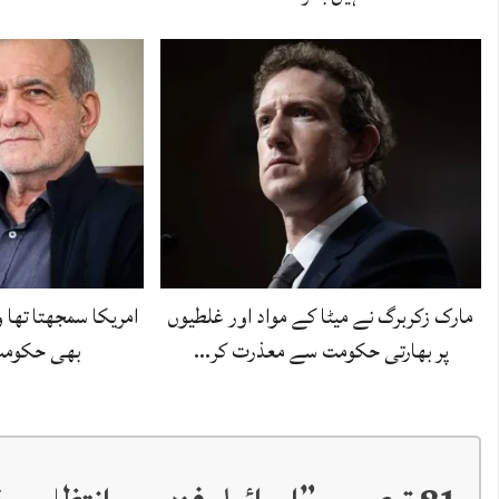
مارک زکربرگ نے میٹا کے مواد اور غلطیوں
امریکا سمجھتا تھا و
پر بھارتی حکومت سے معذرت کر…
بھی حکومت