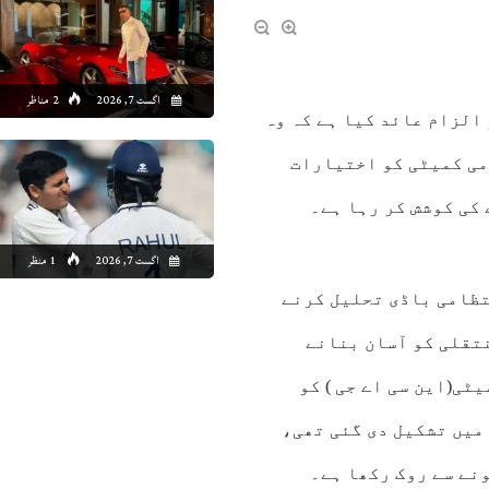
اگست 7, 2026
2 مناظر
الزام عائد کیا ہے کہ وہ
می کمیٹی کو اختیارات
 کی کوشش کر رہا ہے۔
اگست 7, 2026
1 منظر
تظامی باڈی تحلیل کرنے
نتقلی کو آسان بنانے
ٹی(این سی اے جی ) کو
میں تشکیل دی گئی تھی،
نے سے روک رکھا ہے۔