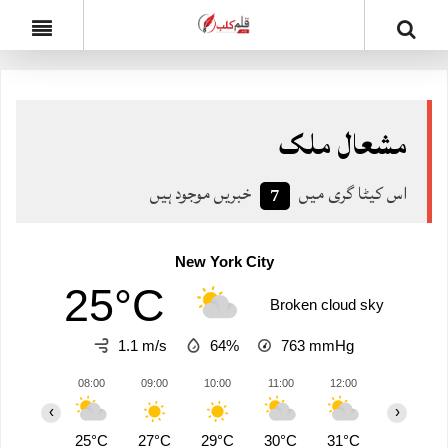
مشعال ملک
اس کیٹا گری میں
خبریں موجود ہیں
7
New York City
25°C
Broken cloud sky
1.1 m/s
64%
763
mmHg
08:00
09:00
10:00
11:00
12:00
13:00
‹
›
25°C
27°C
29°C
30°C
31°C
32°C