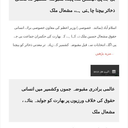
ذخائر بیچنا چاہتی ہے، مشعال ملک
اسلام آباد (نمائندہ خصوصی ) وزیر اعظم کی معاون خصوصی برائے انسانی
حقوق مشعال حسین ملک نے کہا ہے کہ بھارت کی حکمران جماعت بی جے
پی اگلے انتخابات سے قبل مقبوضہ کشمیر کے زیادہ تر معدنی ذخائر کو بیچنا
مزید پڑھیں
اگست 28, 2023
عالمی برادری مقبوضہ جموں وکشمیر میں انسانی
حقوق کی خلاف ورزیوں پر بھارت کو جوابدہ بنائے ،
مشعال ملک