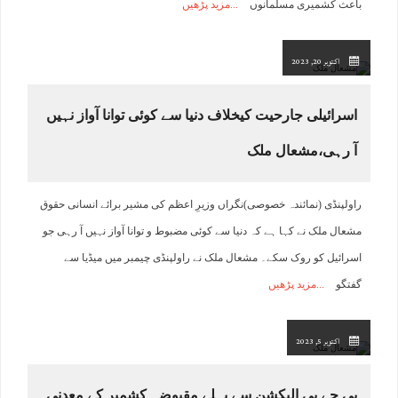
باعث کشمیری مسلمانوں
مزید پڑھیں
اکتوبر 20, 2023
اسرائیلی جارحیت کیخلاف دنیا سے کوئی توانا آواز نہیں
آ رہی،مشعال ملک
راولپنڈی (نمائندہ خصوصی)نگراں وزیرِ اعظم کی مشیر برائے انسانی حقوق
مشعال ملک نے کہا ہے کہ دنیا سے کوئی مضبوط و توانا آواز نہیں آ رہی جو
اسرائیل کو روک سکے۔ مشعال ملک نے راولپنڈی چیمبر میں میڈیا سے
گفتگو
مزید پڑھیں
اکتوبر 5, 2023
بی جے پی الیکشن سے پہلے مقبوضہ کشمیر کے معدنی