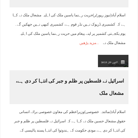
اسلام آباد(نیوز رپورٹر)حریت رہنما یاسین ملک کی اہلیہ مشعال ملک نے کہا
ہے کہ کشمیری ڈرپوک نہیں نڈر قوم ہے، کشمیری کبھی نہیں جھکیں گے۔
یوم یکجہتی کشمیر پر اپنے پیغام میں حریت رہنما یاسین ملک کی اہلیہ
مشعال ملک نے
مزید پڑھیں
اکتوبر 25, 2023
اسرائیل نے فلسطین پر ظلم و جبر کی انتہا کر دی ہے،
مشعال ملک
اسلام آباد(نمائندہ خصوصی)وزیراعظم کی معاون خصوصی برائے انسانی
حقوق مشعال حسین ملک نے کہا ہے کہ اسرائیل نے فلسطین پر ظلم و جبر
کی انتہا کر دی ہے، مودی حکومت کے ہندوتوا کی انتہا پسند پالیسی کے