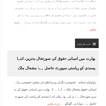
اسلام آباد(نمائندہ خصوصی)نگران مشیر برائے انسانی حقوق
مشعال حسین ملک نے عالمی برادری پر زوردیا ہے کہ وہ مقبوضہ
جموں و کشمیر میں انسانی حقوق کی خلاف ورزیوں پر بھارت کو
جوابدہ ٹھہرائے۔ نجی نیوز چینل سے گفتگو کرتے ہوئے
مزید
پڑھیں
اگست 26, 2023
بھارت میں انسانی حقوق کی صورتحال بدترین، انتہا
پسندی کو ریاستی سپورٹ حاصل ہے: مشعال ملک
راولپنڈی (نمائندہ خصوصی) نگران وزیراعظم کی معاون خصوصی برائے
انسانی حقوق مشعال ملک نے کہا ہے کہ بھارت میں انسانی حقوق کی بد
ترین صورتحال ہے، وہاں ہونے والی انتہا پسندی کو ریاست کی سپورٹ
حاصل ہے۔ میڈیا سے گفتگو
مزید پڑھیں