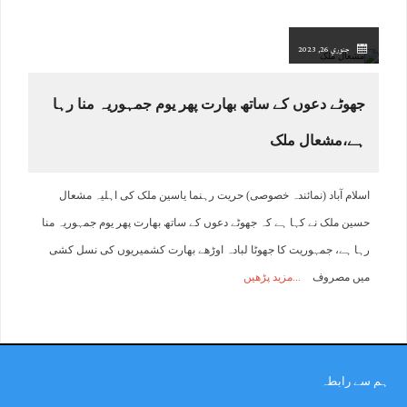
جنوري 26, 2023
جھوٹے دعوں کے ساتھ بھارت پھر یوم جمہوریہ منا رہا
ہے،مشعال ملک
اسلام آباد (نمائندہ خصوصی) حریت رہنما یاسین ملک کی اہلیہ مشعال
حسین ملک نے کہا ہے کہ جھوٹے دعوں کے ساتھ بھارت پھر یوم جمہوریہ منا
رہا ہے، جمہوریت کا جھوٹا لبادہ اوڑھے بھارت کشمیریوں کی نسل کشی
میں مصروف
مزید پڑھیں
ہم سے رابطہ