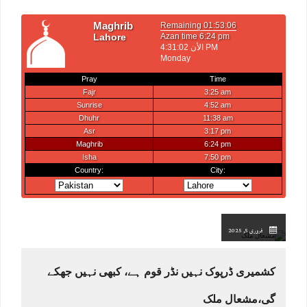
فروری 5, 2025
کشمیری ڈرپوک نہیں نڈر قوم ہے، کبھی نہیں جھکے
گی،مشعال ملک