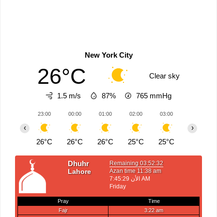
New York City
26°C
Clear sky
1.5 m/s
87%
765
mmHg
23:00
00:00
01:00
02:00
03:00
04:00
‹
›
26°C
26°C
26°C
25°C
25°C
25°C