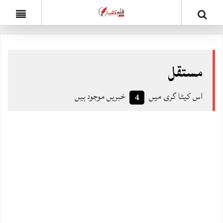
مستقل
اس کیٹا گری میں
خبریں موجود ہیں
4