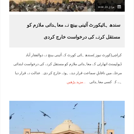
جولائ 25, 2026
سندھ ہائیکورٹ آئینی بینچ نے معاہداتی ملازم کو
مستقل کرنے کی درخواست خارج کردی
کراچی(کورٹ نیوز )سندھ ہائی کورٹ کے آئینی بینچ نے ذوالفقار آباد
ڈیولپمنٹ اتھارٹی کے معاہداتی ملازم کو مستقل کرنے کی درخواست ابتدائی
مرحلے میں ناقابلِ سماعت قرار دیتے ہوئے خارج کر دی۔ عدالت نے قرار دیا
ہے کہ کسی معاہداتی
مزید پڑھیں