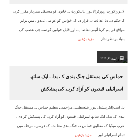
لاہور(کورٹ رپورٹر)لاہور ہائیکورٹ نے خاتون کو مستقل نمبردار مقرر کرنے
کا حکم دے دیا،عدالت نے قرار دیا کہ خواتین کو عوامی عہدوں میں برابر
مواقع فراہم کرنا آئینی تقاضا ہے اور قابل خواتین کو سماجی تعصب کی
بنیاد پر نظرانداز
مزید پڑھیں
فروری 19, 2025
حماس کی مستقل جنگ بندی کے بدلے ایک ساتھ
اسرائیلی قیدیوں کو آزاد کرنے کی پیشکش
تل ابیب(انٹرنیشنل نیوز )فلسطینی مزاحمتی تنظیم حماس نے مستقل جنگ
بندی کے بدلے ایک ساتھ اسرائیلی قیدیوں کو آزاد کرنے کی پیشکش کر دی۔
عرب میڈیا کے مطابق حماس نے جنگ بندی معاہدے کے دوسرے مرحلے میں
تمام اسرائیلی اور
مزید پڑھیں