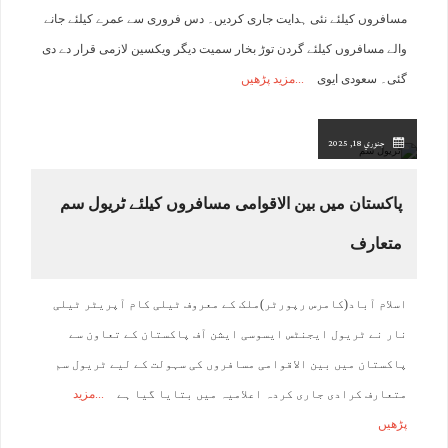
مسافروں کیلئے نئی ہدایت جاری کردیں۔ دس فروری سے عمرے کیلئے جانے
والے مسافروں کیلئے گردن توڑ بخار سمیت دیگر ویکسین لازمی قرار دے دی
گئی۔ سعودی ایوی
مزید پڑھیں
جنوري 18, 2025
پاکستان میں بین الاقوامی مسافروں کیلئے ٹریول سم
متعارف
اسلام آباد(کامرس رپورٹر)ملک کے معروف ٹیلی کام آپریٹر ٹیلی
نار نے ٹریول ایجنٹس ایسوسی ایشن آف پاکستان کے تعاون سے
پاکستان میں بین الاقوامی مسافروں کی سہولت کے لیے ٹریول سم
متعارف کرادی جاری کردہ اعلامیہ میں بتایا گیا ہے
مزید
پڑھیں