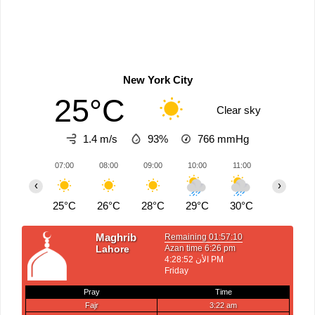
New York City
25°C
Clear sky
1.4 m/s
93%
766
mmHg
07:00
08:00
09:00
10:00
11:00
12:00
‹
›
25°C
26°C
28°C
29°C
30°C
31°C