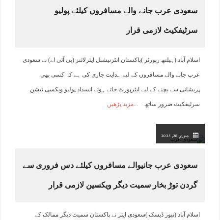
سعودی عرب جانے والے مسافروں کیلئے پولیو
سرٹیفکیٹ لازمی قرار
اسلام آباد (ہیلتھ رپورٹر )پاکستان انٹرنیشنل ایئرلائنز (پی آئی اے) نے سعودی
عرب جانے والے مسافروں کے لیے ہدایت جاری کی ہے کہ کسی بھی
پریشانی سے بچنے کے لیے ایئرپورٹ جاتے ہوئے انسداد پولیو ویکسی نیشن
سرٹیفکیٹ ضرور ساتھ
مزید پڑھیں
جنوري 28, 2025
سعودی عرب جانیوالے مسافروں کیلئے دس فروری سے
گردن توڑ بخار سمیت دیگر ویکسین لازمی قرار
اسلام آباد (نیوز ڈیسک )سعودی ایئر نے پاکستان سمیت دیگر ممالک کے