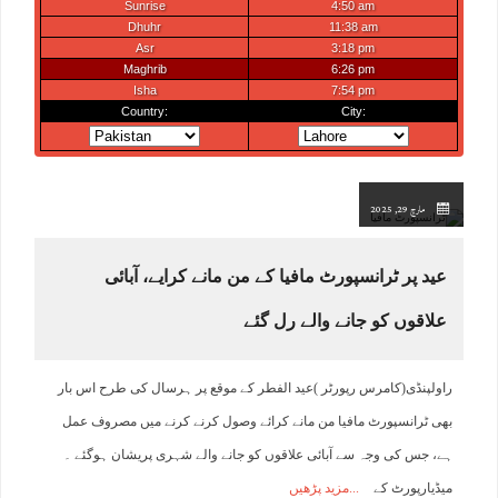
مارچ 29, 2025
عید پر ٹرانسپورٹ مافیا کے من مانے کرایے، آبائی
علاقوں کو جانے والے رل گئے
راولپنڈی(کامرس رپورٹر )عید الفطر کے موقع پر ہرسال کی طرح اس بار
بھی ٹرانسپورٹ مافیا من مانے کرائے وصول کرنے کرنے میں مصروف عمل
ہے، جس کی وجہ سے آبائی علاقوں کو جانے والے شہری پریشان ہوگئے ۔
میڈیارپورٹ کے
مزید پڑھیں