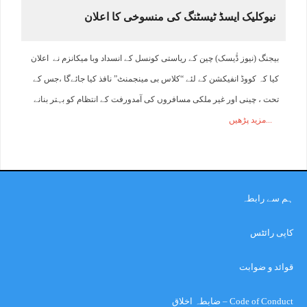
نیوکلیک ایسڈ ٹیسٹنگ کی منسوخی کا اعلان
بیجنگ (نیوز ڈٰیسک) چین کے ریاستی کونسل کے انسداد وبا میکانزم نے اعلان
کیا کہ کووڈ انفیکشن کے لئے “کلاس بی مینجمنٹ” نافذ کیا جائےگا ،جس کے
تحت ، چینی اور غیر ملکی مسافروں کی آمدورفت کے انتظام کو بہتر بنانے
مزید پڑھیں
ہم سے رابطہ
کاپی رائٹس
قوائد و ضوابت
Code of Conduct – ضابطہ اخلاق