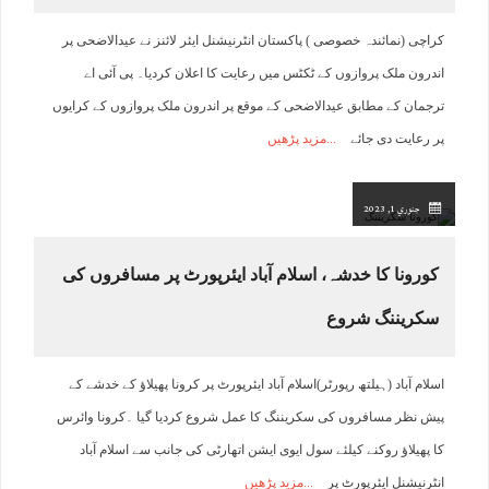
کراچی (نمائندہ خصوصی ) پاکستان انٹرنیشنل ایئر لائنز نے عیدالاضحی پر
اندرون ملک پروازوں کے ٹکٹس میں رعایت کا اعلان کردیا۔ پی آئی اے
ترجمان کے مطابق عیدالاضحی کے موقع پر اندرون ملک پروازوں کے کرایوں
پر رعایت دی جائے
مزید پڑھیں
جنوري 1, 2023
کورونا کا خدشہ، اسلام آباد ایئرپورٹ پر مسافروں کی
سکریننگ شروع
اسلام آباد (ہیلتھ رپورٹر)اسلام آباد ایئرپورٹ پر کرونا پھیلاؤ کے خدشے کے
پیش نظر مسافروں کی سکریننگ کا عمل شروع کردیا گیا ۔کرونا وائرس
کا پھیلاؤ روکنے کیلئے سول ایوی ایشن اتھارٹی کی جانب سے اسلام آباد
انٹرنیشنل ایئرپورٹ پر
مزید پڑھیں