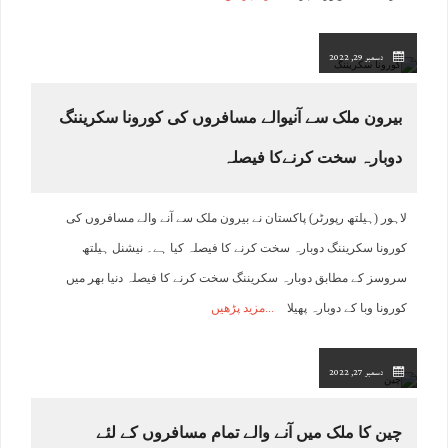
دسمبر 29, 2022
بیرون ملک سے آنیوالے مسافروں کی کورونا سکریننگ
دوبارہ سخت کرنےکا فیصلہ
لاہور (ہیلتھ رپورٹر) پاکستان نے بیرون ملک سے آنے والے مسافروں کی
کورونا سکریننگ دوبارہ سخت کرنے کا فیصلہ کیا ہے۔ نیشنل ہیلتھ
سروسز کے مطابق دوبارہ سکریننگ سخت کرنے کا فیصلہ دنیا بھر میں
کورونا وبا کے دوبارہ پھیلا
مزید پڑھیں
دسمبر 27, 2022
چین کا ملک میں آنے والے تمام مسافروں کے لئے