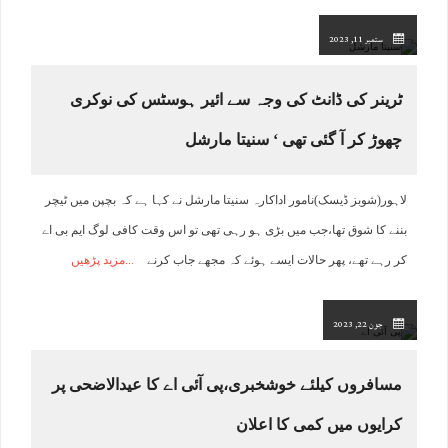
ستمبر 11, 2023
ٹرینر کی ڈانٹ کی وجہ سے ائیر ہوسٹس کی نوکری
چھوڑ کر آ گئی تھی ‘ سنیتا مارشل
لاہور(شوبز ڈیسک)نامور اداکارہ سنیتا مارشل نے کہا ہے کہ بچپن میں ٹیچر
بننے کا شوق تھا،جب میں بڑی ہو رہی تھی تو اس وقت کافی لوگ ایم بی اے
کر رہے تھے، پھر حالات ایسے ہوئے کہ مجھے جاب کرنے
مزید پڑھیں
جون 22, 2023
مسافروں کیلئے خوشخبری،پی آئی اے کا عیدالاضحی پر
کرایوں میں کمی کا اعلان