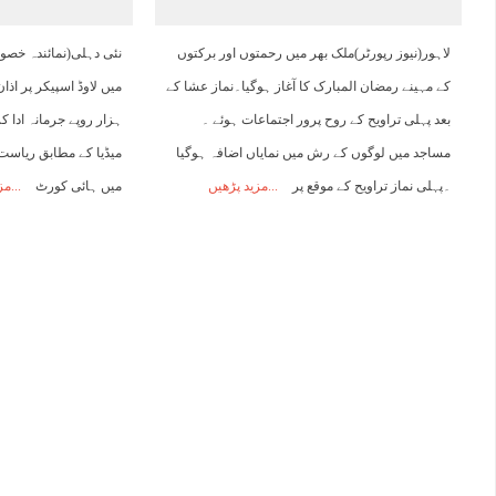
13:00
14:00
15:00
16:00
17:00
18:00
19:00
2
لاہور(نیوز رپورٹر)ملک بھر میں رحمتوں اور برکتوں
نئی دہلی(نمائندہ خصو
کے مہینے رمضان المبارک کا آغاز ہوگیا۔نماز عشا کے
41°C
42°C
41°C
40°C
40°C
40°C
40°C
3
بعد پہلی تراویح کے روح پرور اجتماعات ہوئے ۔
ہزار روپے جرمانہ ادا کر
مساجد میں لوگوں کے رش میں نمایاں اضافہ ہوگیا
میڈیا کے مطابق ریاست 
۔پہلی نماز تراویح کے موقع پر
مزید پڑھیں
میں ہائی کورٹ
مز