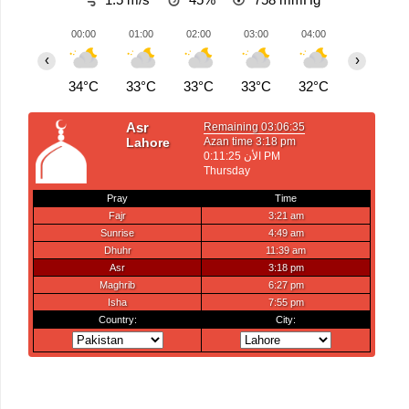
00:00
01:00
02:00
03:00
04:00
05:00
‹
›
34°C
33°C
33°C
33°C
32°C
32°C