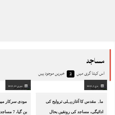
مساجد
اس کیٹا گری میں
خبریں موجود ہیں
2
مارچ 1, 2025
جنوري 21, 2023
ماہ مقدس کا آغاز،پہلی تروایح کی
مودی سرکار میں 
ادائیگی، مساجد کی رونقیں بحال
بن گیا، 7 مساجد پر جرمانہ