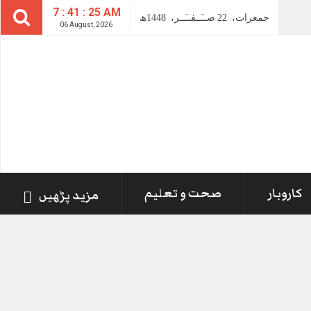
7 : 41 : 26 AM
جمعرات،
22
صــَــفــَــر،
1448ھ
06 August, 2026
کاروبار
صحت و تعلیم
مزید پڑھیں