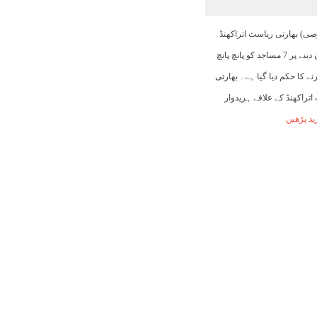
06:00
07:00
08:00
09:00
10:00
11:00
12:00
صی) بھارتی ریاست اتراکھنڈ
میں لاوڈ اسپیکر پر اذان دینے پر 7 مساجد کو پانچ پانچ
31°C
32°C
33°C
35°C
36°C
38°C
40°C
نے کا حکم دیا گیا ہے۔ بھارتی
اتراکھنڈ کے علاقے ہریدوار
ید پڑھیں