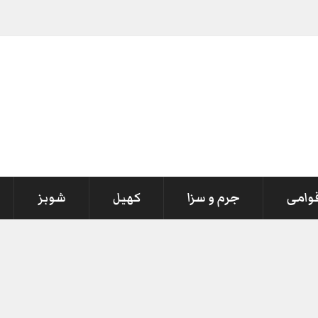
قوامی
جرم و سزا
کھیل
شوبز