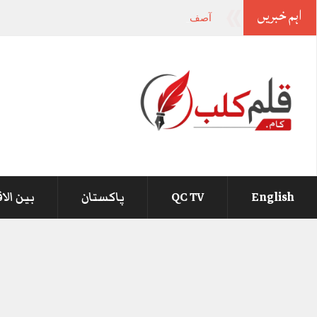
اہم خبریں
آصف زرداری اور نوا
-
English
QC TV
پاکستان
بین الا