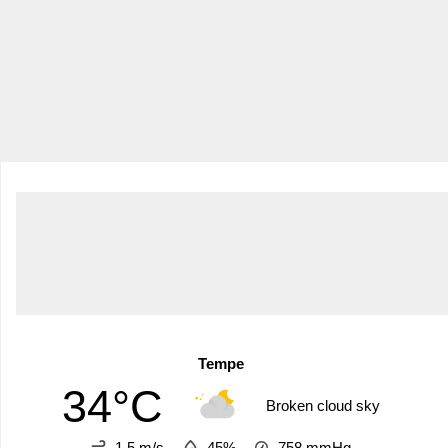
Tempe
34°C
Broken cloud sky
1.5 m/s
45%
758
mmHg