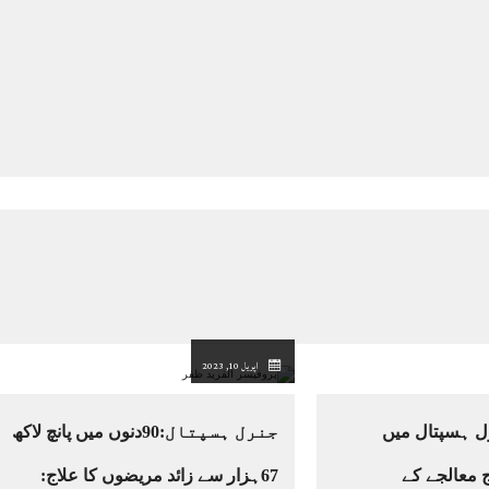
اپریل 10, 2023
رل ہسپتال میں
جنرل ہسپتال:90دنوں میں پانچ لاکھ
 معالجے کے
67ہزار سے زائد مریضوں کا علاج: