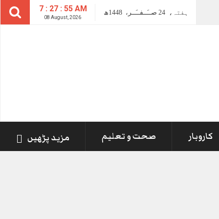
7 : 27 : 56 AM
ہفتہ،
24
صــَــفــَــر،
1448ھ
08 August, 2026
کاروبار
صحت و تعلیم
مزید پڑھیں