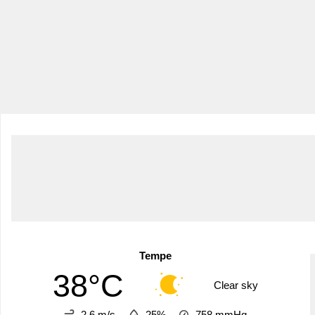
Tempe
38°C
Clear sky
2.6 m/s
25%
758
mmHg