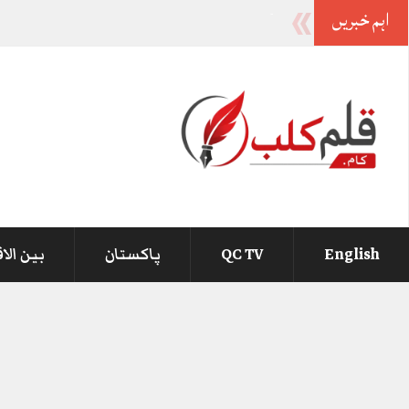
اہم خبریں
وزیراعظ
_
English
QC TV
پاکستان
بین الا