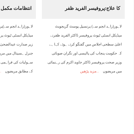
کا علاج:پروفیسر الفرید ظفر
انتظامات مکمل
13:00
14:00
15:00
16:00
17:00
18:00
19:00
2
لاہور(زاہد انجم سے) پرنسپل پوسٹ گریجویٹ
لاہور(زاہد انجم سے)
44°C
45°C
46°C
46°C
45°C
45°C
44°C
4
میڈیکل انسٹی ٹیوٹ پروفیسر ڈاکٹر الفرید ظفرنے
میڈیکل انسٹی ٹیوٹ پر
اعلیٰ سطحی اجلاس میں گفتگو کرتے ہوئے کہا ہے
زیر صدارت عیدالضحیٰ 
کہ حکومت پنجاب کی پالیسی اور نگران صوبائی
جنرل ہسپتال میں مری
وزیر صحت پروفیسر ڈاکٹر جاوید اکرم کی رہنمائی
سہولیات کی فراہمی کی
میں مریضوں
مزید پڑھیں
کے مطابق مریضوں