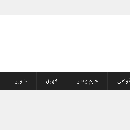
قوامی
جرم و سزا
کھیل
شوبز