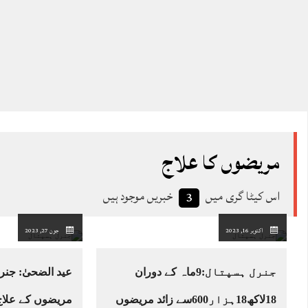
مریضوں کا علاج
اس کیٹا گری میں
خبریں موجود ہیں
3
اکتوبر 16, 2023
جون 27, 2023
جنرل ہسپتال:9ماہ کے دوران
عید الضحیٰ: جن
18لاکھ18ہزار600سے زائد مریضوں
مریضوں کے علاج