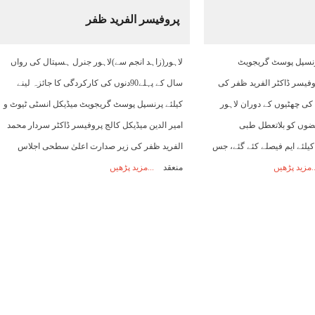
پروفیسر الفرید ظفر
06:00
07:00
08:00
09:00
10:00
11:00
12:00
پرنسپل پوسٹ گریجویٹ
لاہور(زاہد انجم سے)لاہور جنرل ہسپتال کی رواں
33°C
34°C
35°C
38°C
40°C
41°C
43°C
وفیسر ڈاکٹر الفرید ظفر کی
سال کے پہلے90دنوں کی کارکردگی کا جائزہ لینے
کی چھٹیوں کے دوران لاہور
کیلئے پرنسپل پوسٹ گریجویٹ میڈیکل انسٹی ٹیوٹ و
ضوں کو بلاتعطل طبی
امیر الدین میڈیکل کالج پروفیسر ڈاکٹر سردار محمد
لئے ایم فیصلے کئے گئے، جس
الفرید ظفر کی زیر صدارت اعلیٰ سطحی اجلاس
مزید پڑھیں
منعقد
مزید پڑھیں