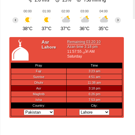
00:00
01:00
02:00
03:00
04:00
05:00
‹
›
38°C
37°C
37°C
36°C
35°C
34°C