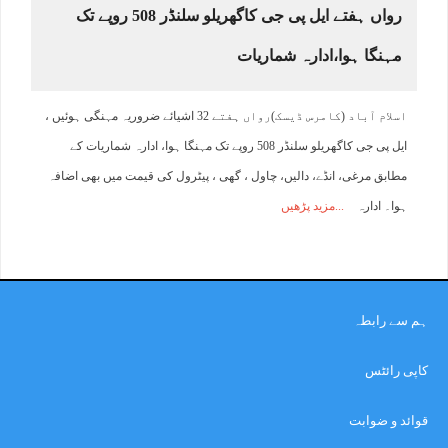
رواں ہفتے ایل پی جی کاگھریلو سلنڈر 508 روپے تک
مہنگا ہوا،ادارہ شماریات
اسلام آباد (کامرس ڈیسک)رواں ہفتے 32 اشیائے ضروریہ مہنگی ہوئیں ،
ایل پی جی کاگھریلو سلنڈر 508 روپے تک مہنگا ہوا، ادارہ شماریات کے
مطابق مرغی، انڈے، دالیں، چاول ، گھی ، پیٹرول کی قیمت میں بھی اضافہ
ہوا۔ ادارہ
مزید پڑھیں
ہم سے رابطہ
کاپی رائٹس
قوائد و ضوابت