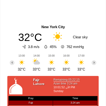
New York City
32°C
Clear sky
3.8 m/s
45%
762
mmHg
13:00
14:00
15:00
16:00
17:00
18:00
‹
›
32°C
33°C
33°C
33°C
33°C
33°C