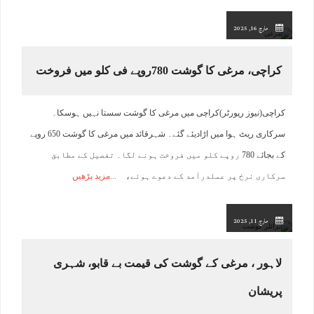
مارچ 16, 2025
کراچی، مرغی کا گوشت 780روپے فی کلو میں فروخت
کراچی(نیوز رپورٹر)کراچی میں مرغی کا گوشت سستا نہیں ہوسکا۔
سرکاری ریٹ ہوا میں اڑادیئے گئے۔ شہرقائد میں مرغی کا گوشت 650 روپے
کے بجائے 780 روپے کلو میں فروخت ہونے لگا۔ تفصیل کے مطابق
سرکاری نرخ پر عملدرآمد کے دعوے ہوئے،
مزید پڑھیں
مارچ 11, 2025
لاہور ، مرغی کے گوشت کی قیمت بے قابو، شہری
پریشان