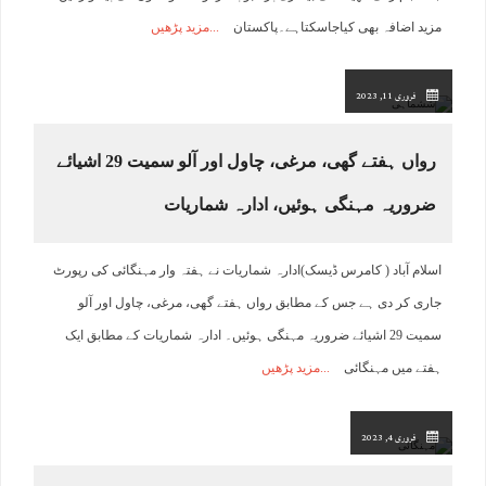
مزید اضافہ بھی کیاجاسکتاہے۔پاکستان
مزید پڑھیں
فروری 11, 2023
رواں ہفتے گھی، مرغی، چاول اور آلو سمیت 29 اشیائے
ضروریہ مہنگی ہوئیں، ادارہ شماریات
اسلام آباد ( کامرس ڈیسک)ادارہ شماریات نے ہفتہ وار مہنگائی کی رپورٹ
جاری کر دی ہے جس کے مطابق رواں ہفتے گھی، مرغی، چاول اور آلو
سمیت 29 اشیائے ضروریہ مہنگی ہوئیں۔ ادارہ شماریات کے مطابق ایک
ہفتے میں مہنگائی
مزید پڑھیں
فروری 4, 2023