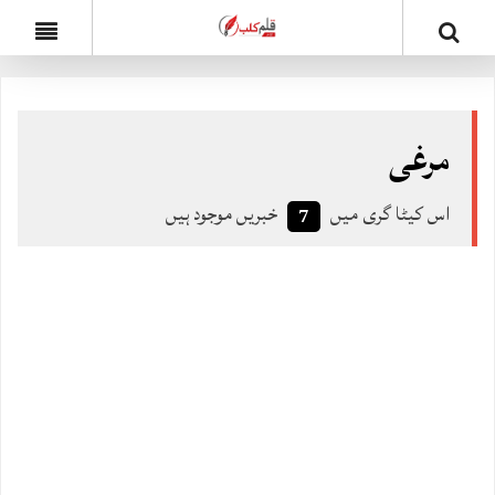
مرغی
اس کیٹا گری میں
خبریں موجود ہیں
7