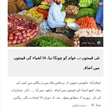
اپریل 18, 2025
نئی قیمتوں نے عوام کو چونکا دیا، 16 اشیاء کی قیمتوں
میں اضافہ
اسلام آباد: حکومتی دعووں کے برعکس ملک میں مہنگائی میں کمی کی
بجائے کچھ اشیاء کی قیمتوں میں اضافہ دیکھنے میں آیا ہے۔ ادارہ شماریات
کی تازہ رپورٹ کے مطابق پچھلے ہفتے کے دوران 16 اشیاء مہنگی ہوگئیں
جبکہ 18
مزید پڑھیں