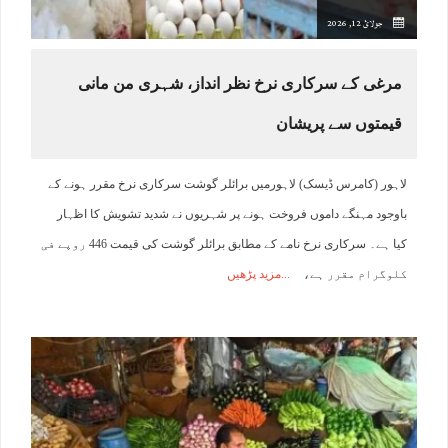
جولائ 12, 2026
مرغی کے سرکاری نرخ نظر انداز، شہری من مانی
قیمتوں سے پریشان
لاہور (کامرس ڈیسک) لاہورمیں برائلر گوشت سرکاری نرخ مقرر ہونے کے
باوجود مہنگے داموں فروخت ہونے پر شہریوں نے شدید تشویش کا اظہار
کیا ہے۔ سرکاری نرخ نامے کے مطابق برائلر گوشت کی قیمت 446 روپے فی
کلوگرام مقرر ہے،
مزید پڑھیں