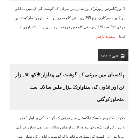
لاہور(کامرس رپورٹر)لاہور شہر میں مرغی کے گوشت کی قیمتیں بے قابو
ہو گئیں، سرکاری نرخ 595 روپے فی کلو مقرر ہونے کے باوجود مارکیٹ میں
مرغی 700 سے 725 روپے فی کلو میں فروخت ہو رہی ہے۔ دکانداروں کا
کہنا
مزید پڑھیں
اکتوبر 28, 2023
پاکستان میں مرغی کے گوشت کی پیداوار9لاکھ 50ہزار
ٹن اور انڈوں کی پیداوار19ہزار ملین سالانہ سے
متجاوزکرگئی
مکوآنہ (کامرس ڈیسک)پاکستان میں مرغی کے گوشت کی پیداوار 9لاکھ
50ہزار ٹن اور انڈوں کی پیداوار19ہزار ملین سالانہ سے بھی تجاوز کر گئی
ہے تاہم رانی کھیت کی بیماری پرقابو پا کرگوشت و انڈوں کی پیداوارمیں