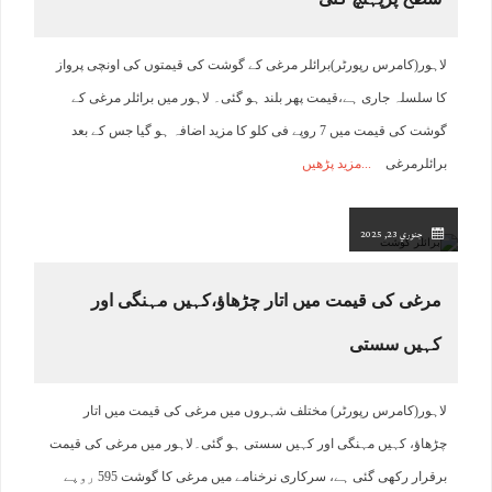
لاہور(کامرس رپورٹر)برائلر مرغی کے گوشت کی قیمتوں کی اونچی پرواز
کا سلسلہ جاری ہے،قیمت پھر بلند ہو گئی۔ لاہور میں برائلر مرغی کے
گوشت کی قیمت میں 7 روپے فی کلو کا مزید اضافہ ہو گیا جس کے بعد
برائلرمرغی
مزید پڑھیں
جنوري 23, 2025
مرغی کی قیمت میں اتار چڑھاﺅ،کہیں مہنگی اور
کہیں سستی
لاہور(کامرس رپورٹر) مختلف شہروں میں مرغی کی قیمت میں اتار
چڑھاﺅ، کہیں مہنگی اور کہیں سستی ہو گئی۔لاہور میں مرغی کی قیمت
برقرار رکھی گئی ہے، سرکاری نرخنامے میں مرغی کا گوشت 595 روپے