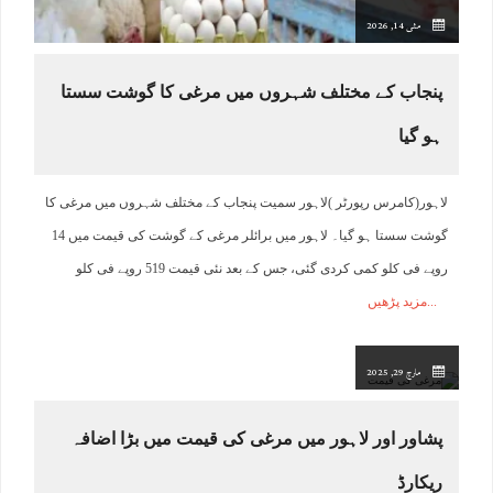
مئی 14, 2026
پنجاب کے مختلف شہروں میں مرغی کا گوشت سستا
ہو گیا
لاہور(کامرس رپورٹر )لاہور سمیت پنجاب کے مختلف شہروں میں مرغی کا
گوشت سستا ہو گیا۔ لاہور میں برائلر مرغی کے گوشت کی قیمت میں 14
روپے فی کلو کمی کردی گئی، جس کے بعد نئی قیمت 519 روپے فی کلو
مزید پڑھیں
مارچ 29, 2025
پشاور اور لاہور میں مرغی کی قیمت میں بڑا اضافہ
ریکارڈ