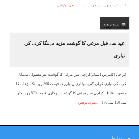
کلو کی سطح پر برقرار ہے۔
مزید پڑھیں
جون 24, 2023
عید سے قبل مرغی کا گوشت مزید مہنگا کرنے کی
تیاری
کراچی (کامرس ڈیسک)کراچی میں مرغی کا گوشت غیر معمولی مہنگا
کرنے کی تیاری کرلی گئی، پولٹری ریٹیلرز نے قیمت 800 روپے تک بڑھانے کا
منصوبہ بنالیا۔ کراچی میں مرغی کا گوشت سرکاری قیمت 570 روپے کلو
سے 150 سے 170
مزید پڑھیں
ہم سے رابطہ