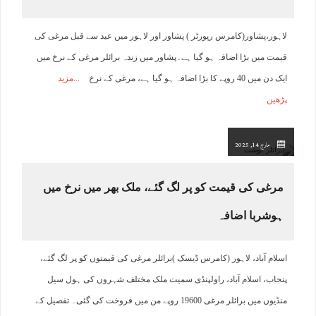
لاہور،پشاور(کامرس رپورٹر ) پشاور اور لاہور میں عید سے قبل مرغی کی
قیمت میں بڑا اضافہ ہو گیا ہے۔پشاور میں زندہ برائلر مرغی کے نرخ میں
ایک دن میں 40 روپے کا بڑا اضافہ ہو گیا ہے، مرغی کے نرخ
مزید
پڑھیں
مارچ 14, 2025
مرغی کی قیمت کو پر لگ گئے، ملک بھر میں نرخ میں
ہوشربا اضافہ
اسلام آباد، لاہور (کامرس ڈیسک )برائلر مرغی کی قیمتوں کو پر لگ گئے،
پنجاب، اسلام آباد، راولپنڈی سمیت ملک مختلف شہروں کی ہول سیل
منڈیوں میں برائلر مرغی 19600 روپے من میں فروخت کی گئی۔ تفصیل کے