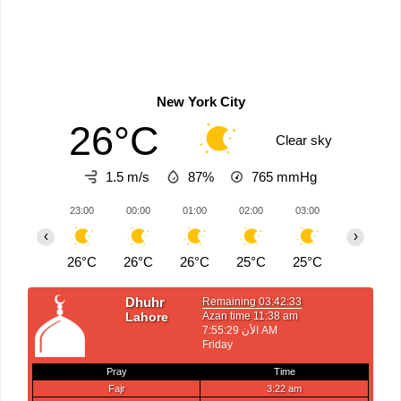
New York City
26°C
Clear sky
1.5 m/s
87%
765
mmHg
23:00
00:00
01:00
02:00
03:00
04:00
‹
›
26°C
26°C
26°C
25°C
25°C
25°C