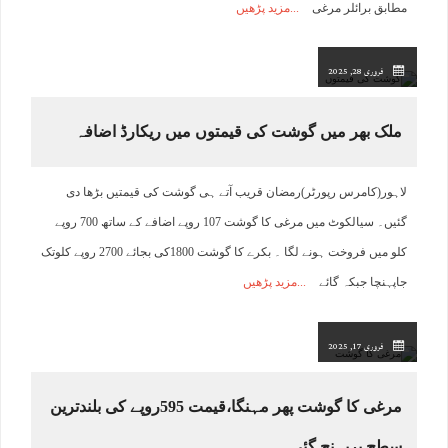
مطابق برائلر مرغی
مزید پڑھیں
فروری 28, 2025
ملک بھر میں گوشت کی قیمتوں میں ریکارڈ اضافہ
لاہور(کامرس رپورٹر)رمضان قریب آتے ہی گوشت کی قیمتیں بڑھا دی
گئیں۔ سیالکوٹ میں مرغی کا گوشت 107 روپے اضافے کے ساتھ 700 روپے
کلو میں فروخت ہونے لگا ۔ بکرے کا گوشت 1800کی بجائے 2700 روپے کلوتک
جاپہنچا جبکہ گائے
مزید پڑھیں
فروری 17, 2025
مرغی کا گوشت پھر مہنگا،قیمت 595روپے کی بلندترین
سطح پرپہنچ گئی