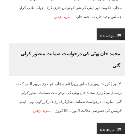
پنجاب حکومت اور اینٹی کرپشن کو نوٹس جاری کرکے جواب طلب کرلیا۔
جسٹس وحید خان نے محمد خان
مزید پڑھیں
مارچ 22, 2023
محمد خان بھٹی کی درخواست ضمانت منظور کرلی
گئی
لاہور ( کور ٹ رپورٹر ) سابق وزیراعلی پنجاب چوہدری پرویز الہی کے نے
پرنسپل سیکرٹری محمد خان بھٹی کی درخواست ضمانت منظورکرلی
گئی۔ ملزم نے درخواست ضمانت بعدازگرفتاری دائرکررکھی تھی۔ اینٹی
کرپشن کی خصوصی عدالت لاہور نے 80 کروڑ
مزید پڑھیں
مارچ 10, 2023