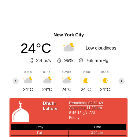
New York City
24°C
Low cloudiness
2.4 m/s
96%
765
mmHg
00:00
01:00
02:00
03:00
04:00
05:00
‹
›
24°C
24°C
24°C
24°C
24°C
24°C