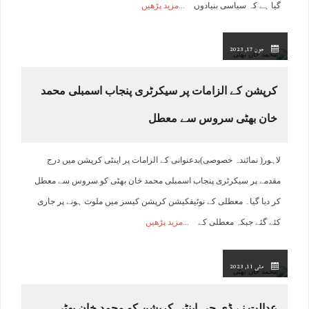
گیا ہے کہ سیاسی بنیادوں
مزید پڑھیں
جون 17, 2023
کرپشن کے الزامات پر سیکرٹری پنجاب اسمبلی محمد
خان بھٹی سروس سے معطل
لاہور( نمائندہ خصوصی)بدعنوانی کے الزامات پر اینٹی کرپشن میں درج
مقدمے پر سیکرٹری پنجاب اسمبلی محمد خان بھٹی کو سروس سے معطل
کر دیا گیا۔ معطلی کے نوٹیفکیشن کرپشن کیسز میں ملوث ہونے پر جاری
کئے گئے جبکہ معطلی کے
مزید پڑھیں
مئی 11, 2023
عدالت نے ڈی جی اینٹی کرپشن کو محمد خان بھٹی