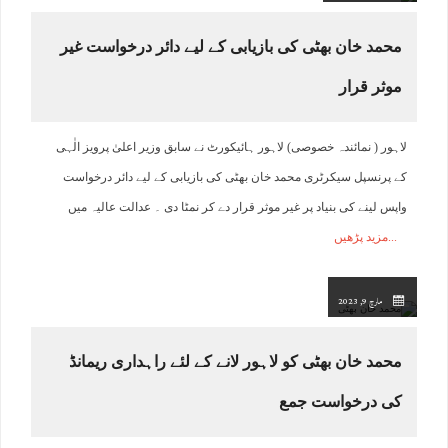
محمد خان بھٹی کی بازیابی کے لیے دائر درخواست غیر
موثر قرار
لاہور ( نمائندہ خصوصی) لاہور ہائیکورٹ نے سابق وزیر اعلیٰ پرویز الٰہی
کے پرنسپل سیکرٹری محمد خان بھٹی کی بازیابی کے لیے دائر درخواست
واپس لینے کی بنیاد پر غیر موثر قرار دے کر نمٹا دی ۔ عدالت عالیہ میں
مزید پڑھیں
مارچ 9, 2023
محمد خان بھٹی کو لاہور لانے کے لئے راہداری ریمانڈ
کی درخواست جمع