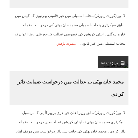
لاہور (کورٹ رپورٹر) پنجاب اسمبلی میں غیر قانونی بھرتیوں کے کیس میں
سابق سیکرٹری پنجاب اسمبلی محمد خان بھٹی کی درخواست ضمانت
خارج ہوگئی۔ اینٹی کرپشن کی خصوصی عدالت کے جج علی رضا اعوان نے
پنجاب اسمبلی میں غیر قانونی
مزید پڑھیں
جولائ 15, 2023
محمد خان بھٹی نے عدالت میں درخواست ضمانت دائر
کر دی
لاہور( کورٹ رپورٹر)سابق وزیر اعلیٰ چوہدری پرویز الٰہی کے پرنسپل
سیکرٹری محمد خان بھٹی نے اینٹی کرپشن عدالت میں درخواست ضمانت
دائر کر دی۔ محمد خان بھٹی کی جانب سے دائر درخواست میں موقف اپنایا