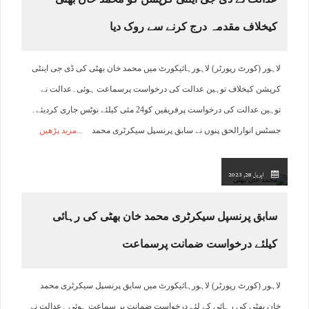
کیخلاف مقدمہ درج کرنے سے روک دیا
لاہور (کورٹ رپورٹر) لاہورہائیکورٹ میں محمد خان بھٹی کی ڈی جی اینٹی
کرپشن کیخلاف توہین عدالت کی درخواست پرسماعت ہوئی۔عدالت نے
توہین عدالت کی درخواست پرفریقین کو24 مئی کیلئے نوٹس جاری کردیئے۔
جسٹس انوارالحق پنوں نے سابق پرنسپل سیکرٹری محمد
مزید پڑھیں
اپریل 28, 2023
سابق پرنسپل سیکرٹری محمد خان بھٹی کی رہائی
کیلئے درخواست ضمانت پرسماعت
لاہور (کورٹ رپورٹر) لاہورہائیکورٹ میں سابق پرنسپل سیکرٹری محمد
خان بھٹی کی رہائی کے لئے درخواست ضمانت پر سماعت ہوئی ۔عدالت نے